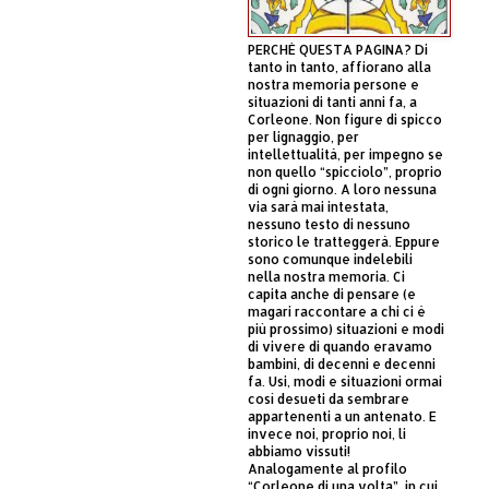
PERCHÈ QUESTA PAGINA? Di
tanto in tanto, affiorano alla
nostra memoria persone e
situazioni di tanti anni fa, a
Corleone. Non figure di spicco
per lignaggio, per
intellettualità, per impegno se
non quello “spicciolo”, proprio
di ogni giorno. A loro nessuna
via sarà mai intestata,
nessuno testo di nessuno
storico le tratteggerà. Eppure
sono comunque indelebili
nella nostra memoria. Ci
capita anche di pensare (e
magari raccontare a chi ci è
più prossimo) situazioni e modi
di vivere di quando eravamo
bambini, di decenni e decenni
fa. Usi, modi e situazioni ormai
così desueti da sembrare
appartenenti a un antenato. E
invece noi, proprio noi, li
abbiamo vissuti!
Analogamente al profilo
“Corleone di una volta”, in cui