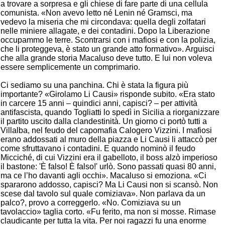
a trovare a sorpresa e gli chiese di fare parte di una cellula
comunista. «Non avevo letto né Lenin né Gramsci, ma
vedevo la miseria che mi circondava: quella degli zolfatari
nelle miniere allagate, e dei contadini. Dopo la Liberazione
occupammo le terre. Scontrarsi con i mafiosi e con la polizia,
che li proteggeva, è stato un grande atto formativo». Arguisci
che alla grande storia Macaluso deve tutto. E lui non voleva
essere semplicemente un comprimario.
Ci sediamo su una panchina. Chi è stata la figura più
importante? «Girolamo Li Causi» risponde subito. «Era stato
in carcere 15 anni – quindici anni, capisci? – per attività
antifascista, quando Togliatti lo spedì in Sicilia a riorganizzare
il partito uscito dalla clandestinità. Un giorno ci portò tutti a
Villalba, nel feudo del capomafia Calogero Vizzini. I mafiosi
erano addossati al muro della piazza e Li Causi li attaccò per
come sfruttavano i contadini. E quando nominò il feudo
Micciché, di cui Vizzini era il gabelloto, il boss alzò imperioso
il bastone: 'È falso! È falso!' urlò. Sono passati quasi 80 anni,
ma ce l’ho davanti agli occhi». Macaluso si emoziona. «Ci
spararono addosso, capisci? Ma Li Causi non si scansò. Non
scese dal tavolo sul quale comiziava». Non parlava da un
palco?, provo a correggerlo. «No. Comiziava su un
tavolaccio» taglia corto. «Fu ferito, ma non si mosse. Rimase
claudicante per tutta la vita. Per noi ragazzi fu una enorme