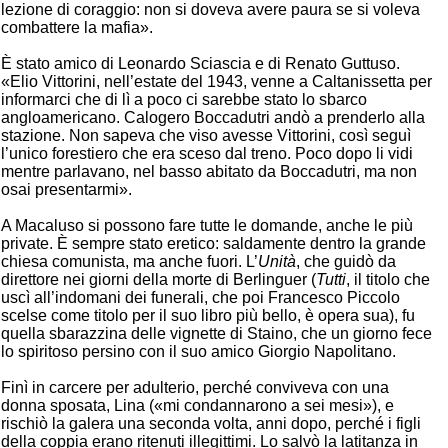
lezione di coraggio: non si doveva avere paura se si voleva
combattere la mafia».
È stato amico di Leonardo Sciascia e di Renato Guttuso.
«Elio Vittorini, nell’estate del 1943, venne a Caltanissetta per
informarci che di lì a poco ci sarebbe stato lo sbarco
angloamericano. Calogero Boccadutri andò a prenderlo alla
stazione. Non sapeva che viso avesse Vittorini, così seguì
l’unico forestiero che era sceso dal treno. Poco dopo li vidi
mentre parlavano, nel basso abitato da Boccadutri, ma non
osai presentarmi».
A Macaluso si possono fare tutte le domande, anche le più
private. È sempre stato eretico: saldamente dentro la grande
chiesa comunista, ma anche fuori. L’
Unità
, che guidò da
direttore nei giorni della morte di Berlinguer (
Tutti
, il titolo che
uscì all’indomani dei funerali, che poi Francesco Piccolo
scelse come titolo per il suo libro più bello, è opera sua), fu
quella sbarazzina delle vignette di Staino, che un giorno fece
lo spiritoso persino con il suo amico Giorgio Napolitano.
Finì in carcere per adulterio, perché conviveva con una
donna sposata, Lina («mi condannarono a sei mesi»), e
rischiò la galera una seconda volta, anni dopo, perché i figli
della coppia erano ritenuti illegittimi. Lo salvò la latitanza in