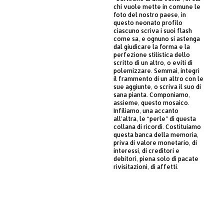
chi vuole mette in comune le
foto del nostro paese, in
questo neonato profilo
ciascuno scriva i suoi flash
come sa, e ognuno si astenga
dal giudicare la forma e la
perfezione stilistica dello
scritto di un altro, o eviti di
polemizzare. Semmai, integri
il frammento di un altro con le
sue aggiunte, o scriva il suo di
sana pianta. Componiamo,
assieme, questo mosaico.
Infiliamo, una accanto
all’altra, le “perle” di questa
collana di ricordi. Costituiamo
questa banca della memoria,
priva di valore monetario, di
interessi, di creditori e
debitori, piena solo di pacate
rivisitazioni, di affetti.