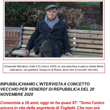
Emanuele Macaluso (nato il 21 marzo 1924) su una panchina in piazza
Santa Maria
Liberatrice, nel quartiere Testaccio di Roma, dove vive (
Concetto Vecchio
)
RIPUBBLICHIAMO L'INTERVISTA A CONCETTO
VECCHIO PER VENERDI' DI REPUBBLICA DEL 20
NOVEMBRE 2020
Comunista a 16 anni, oggi ne ha quasi 97: "Sono l'unico
ancora in vita della segreteria di Togliatti. Che non era