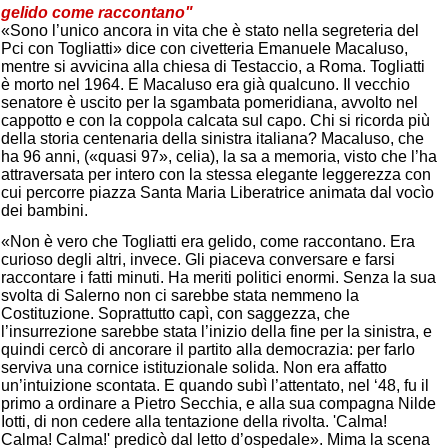
gelido come raccontano"
«Sono l’unico ancora in vita che è stato nella segreteria del
Pci con Togliatti» dice con civetteria Emanuele Macaluso,
mentre si avvicina alla chiesa di Testaccio, a Roma. Togliatti
è morto nel 1964. E Macaluso era già qualcuno. Il vecchio
senatore è uscito per la sgambata pomeridiana, avvolto nel
cappotto e con la coppola calcata sul capo. Chi si ricorda più
della storia centenaria della sinistra italiana? Macaluso, che
ha 96 anni, («quasi 97», celia), la sa a memoria, visto che l’ha
attraversata per intero con la stessa elegante leggerezza con
cui percorre piazza Santa Maria Liberatrice animata dal vocìo
dei bambini.
«Non è vero che Togliatti era gelido, come raccontano. Era
curioso degli altri, invece. Gli piaceva conversare e farsi
raccontare i fatti minuti. Ha meriti politici enormi. Senza la sua
svolta di Salerno non ci sarebbe stata nemmeno la
Costituzione. Soprattutto capì, con saggezza, che
l’insurrezione sarebbe stata l’inizio della fine per la sinistra, e
quindi cercò di ancorare il partito alla democrazia: per farlo
serviva una cornice istituzionale solida. Non era affatto
un’intuizione scontata. E quando subì l’attentato, nel ‘48, fu il
primo a ordinare a Pietro Secchia, e alla sua compagna Nilde
Iotti, di non cedere alla tentazione della rivolta. 'Calma!
Calma! Calma!' predicò dal letto d’ospedale». Mima la scena