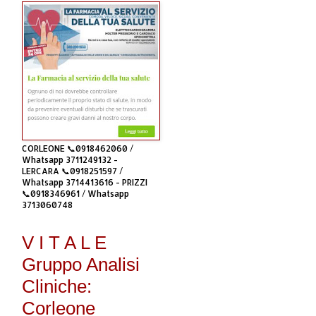
CORLEONE 📞0918462060 /
Whatsapp 3711249132 -
LERCARA 📞0918251597 /
Whatsapp 3714413616 - PRIZZI
📞0918346961 / Whatsapp
3713060748
V I T A L E
Gruppo Analisi
Cliniche:
Corleone