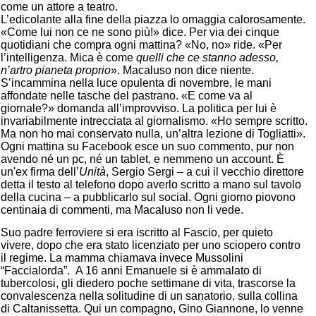
come un attore a teatro.
L’edicolante alla fine della piazza lo omaggia calorosamente.
«Come lui non ce ne sono più!» dice. Per via dei cinque
quotidiani che compra ogni mattina? «No, no» ride. «Per
l’intelligenza. Mica è come
quelli che ce stanno adesso,
n’artro
pianeta proprio
». Macaluso non dice niente.
S’incammina nella luce opulenta di novembre, le mani
affondate nelle tasche del pastrano. «E come va al
giornale?» domanda all’improvviso. La politica per lui è
invariabilmente intrecciata al giornalismo. «Ho sempre scritto.
Ma non ho mai conservato nulla, un’altra lezione di Togliatti».
Ogni mattina su Facebook esce un suo commento, pur non
avendo né un pc, né un tablet, e nemmeno un account. È
un'ex firma dell’
Unità
, Sergio Sergi – a cui il vecchio direttore
detta il testo al telefono dopo averlo scritto a mano sul tavolo
della cucina – a pubblicarlo sul social. Ogni giorno piovono
centinaia di commenti, ma Macaluso non li vede.
Suo padre ferroviere si era iscritto al Fascio, per quieto
vivere, dopo che era stato licenziato per uno sciopero contro
il regime. La mamma chiamava invece Mussolini
“Faccialorda”. A 16 anni Emanuele si è ammalato di
tubercolosi, gli diedero poche settimane di vita, trascorse la
convalescenza nella solitudine di un sanatorio, sulla collina
di Caltanissetta. Qui un compagno, Gino Giannone, lo venne