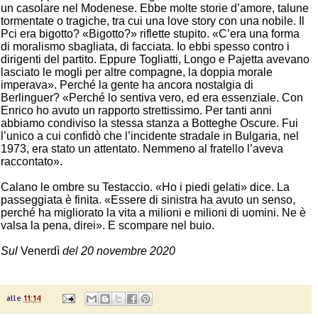
un casolare nel Modenese. Ebbe molte storie d’amore, talune
tormentate o tragiche, tra cui una love story con una nobile. Il
Pci era bigotto? «Bigotto?» riflette stupito. «C’era una forma
di moralismo sbagliata, di facciata. Io ebbi spesso contro i
dirigenti del partito. Eppure Togliatti, Longo e Pajetta avevano
lasciato le mogli per altre compagne, la doppia morale
imperava». Perché la gente ha ancora nostalgia di
Berlinguer? «Perché lo sentiva vero, ed era essenziale. Con
Enrico ho avuto un rapporto strettissimo. Per tanti anni
abbiamo condiviso la stessa stanza a Botteghe Oscure. Fui
l’unico a cui confidò che l’incidente stradale in Bulgaria, nel
1973, era stato un attentato. Nemmeno al fratello l’aveva
raccontato».
Calano le ombre su Testaccio. «Ho i piedi gelati» dice. La
passeggiata è finita. «Essere di sinistra ha avuto un senso,
perché ha migliorato la vita a milioni e milioni di uomini. Ne è
valsa la pena, direi». E scompare nel buio.
Sul
Venerdì
del 20 novembre 2020
alle
11:14