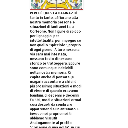
PERCHÈ QUESTA PAGINA? Di
tanto in tanto, affiorano alla
nostra memoria persone e
situazioni di tanti anni fa, a
Corleone. Non figure di spicco
per lignaggio, per
intellettualità, per impegno se
non quello “spicciolo”, proprio
di ogni giorno. A loro nessuna
via sarà mai intestata,
nessuno testo di nessuno
storico le tratteggerà. Eppure
sono comunque indelebili
nella nostra memoria. Ci
capita anche di pensare (e
magari raccontare a chi ci è
più prossimo) situazioni e modi
di vivere di quando eravamo
bambini, di decenni e decenni
fa. Usi, modi e situazioni ormai
così desueti da sembrare
appartenenti a un antenato. E
invece noi, proprio noi, li
abbiamo vissuti!
Analogamente al profilo
“Corleone di una volta”, in cui