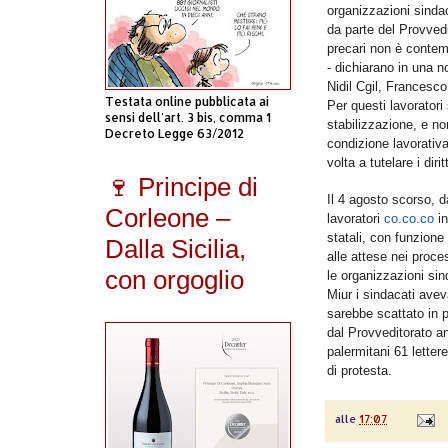
organizzazioni sinda
da parte del Provvedi
precari non è contem
- dichiarano in una 
Nidil Cgil, Francesc
Testata online pubblicata ai
Per questi lavoratori
sensi dell'art. 3 bis, comma 1
stabilizzazione, e no
Decreto Legge 63/2012
condizione lavorativ
volta a tutelare i dirit
🍷 Principe di
Il 4 agosto scorso, d
Corleone –
lavoratori
co.co.co
i
statali, con funzione
Dalla Sicilia,
alle attese nei proces
con orgoglio
le organizzazioni sind
Miur i sindacati avev
sarebbe scattato in p
dal Provveditorato a
palermitani 61 letter
di protesta.
alle
17:07