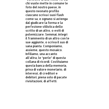
chi vuole mette in comune le
foto del nostro paese, in
questo neonato profilo
ciascuno scriva i suoi flash
come sa, e ognuno si astenga
dal giudicare la forma e la
perfezione stilistica dello
scritto di un altro, o eviti di
polemizzare. Semmai, integri
il frammento di un altro con le
sue aggiunte, o scriva il suo di
sana pianta. Componiamo,
assieme, questo mosaico.
Infiliamo, una accanto
all’altra, le “perle” di questa
collana di ricordi. Costituiamo
questa banca della memoria,
priva di valore monetario, di
interessi, di creditori e
debitori, piena solo di pacate
rivisitazioni, di affetti.