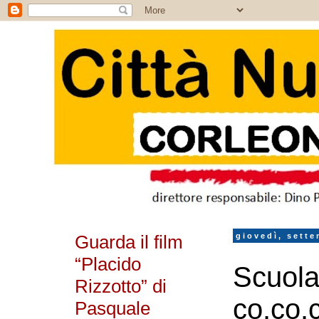
Guarda il film
giovedì, sette
“Placido
Scuola,
Rizzotto” di
co.co.c
Pasquale