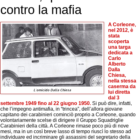
contro la mafia
A Corleone,
nel 2012, è
stata
scoperta
una targa
dedicata a
Carlo
Alberto
Dalla
Chiesa,
nella stessa
caserma da
L'omicido Dalla Chiesa
lui diretta
dal 3
settembre 1949 fino al 22 giugno 1950.
Si può dire, infatti,
che l’impegno antimafia, in “trincea”, dell’allora giovane
capitano dei carabinieri cominciò proprio a Corleone, quando
volontariamente scelse di dirigere il Gruppo Squadriglie
Carabinieri della città. A Corleone rimase poco più di nove
mesi, ma in un così breve lasso di tempo riuscì lo stesso ad
individuare ed incriminare gli assassini del segretario della