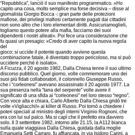
“Repubblica”, lanciò il suo manifesto programmatico. «Ho
capito una cosa, molto semplice ma forse decisiva – disse al
giornalista Giorgio Bocca -: gran parte delle protezioni
mafiose, dei privilegi mafiosi certamente pagati dai cittadini
non sono altro che i loro elementari diritti. Assicuriamoglieli,
togliamo questo potere alla mafia, facciamo dei suoi
dipendenti i nostri alleati». Poi fece una considerazione che
fu quasi un presagio: «Credo di aver capito la nuova regola
del
gioco: si uccide il potente quando avviene questa
combinazione fatale, è diventato troppo pericoloso, ma si può
uccidere perché è isolato».
A Ficuzza, il 20 agosto 1982, Dalla Chiesa tenne il suo ultimo
discorso pubblico. Quel giorno, volle commemorare uno dei
suoi più fidati collaboratori, il colonnello Giuseppe Russo,
che i “corleonesi” avevano assassinato il 20 agosto 1977. La
sua presenza nella “tana del serpente” volle avere il
significato di una sfida ai “corleonesi” nel loro stesso “regno”.
Con voce alta e chiara, Carlo Alberto Dalla Chiesa gridò tre
volte «Vigliacchi!» ai killer di Russo. Poi tornò a chiedere i
poteri speciali al ministro degli interni Virginio Rognoni, che
era con lui sul palco. Ma si capì che il prefetto era davvero
solo. Il 3 settembre 1982, intorno alle 21.15, la A112 bianca
sulla quale viaggiava Dalla Chiesa, guidata dalla moglie
Emanuela Setti Carraro, fu affiancata, in via Isidoro Carini, a