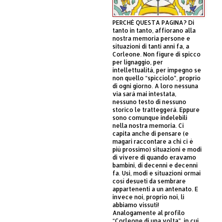
PERCHÈ QUESTA PAGINA? Di
tanto in tanto, affiorano alla
nostra memoria persone e
situazioni di tanti anni fa, a
Corleone. Non figure di spicco
per lignaggio, per
intellettualità, per impegno se
non quello “spicciolo”, proprio
di ogni giorno. A loro nessuna
via sarà mai intestata,
nessuno testo di nessuno
storico le tratteggerà. Eppure
sono comunque indelebili
nella nostra memoria. Ci
capita anche di pensare (e
magari raccontare a chi ci è
più prossimo) situazioni e modi
di vivere di quando eravamo
bambini, di decenni e decenni
fa. Usi, modi e situazioni ormai
così desueti da sembrare
appartenenti a un antenato. E
invece noi, proprio noi, li
abbiamo vissuti!
Analogamente al profilo
“Corleone di una volta”, in cui