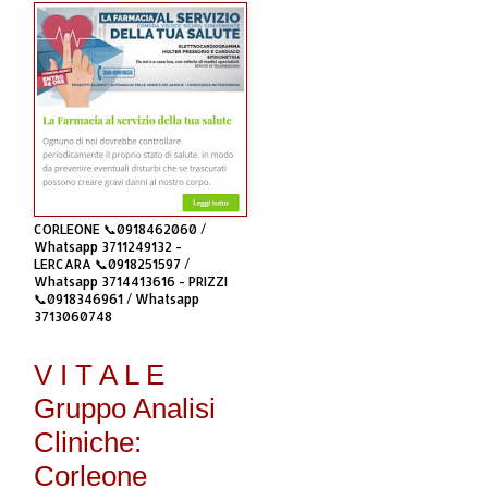
CORLEONE 📞0918462060 /
Whatsapp 3711249132 -
LERCARA 📞0918251597 /
Whatsapp 3714413616 - PRIZZI
📞0918346961 / Whatsapp
3713060748
V I T A L E
Gruppo Analisi
Cliniche:
Corleone