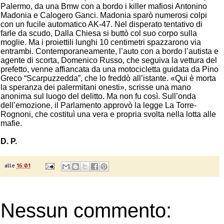
Palermo, da una Bmw con a bordo i killer mafiosi Antonino
Madonia e Calogero Ganci. Madonia sparò numerosi colpi
con un fucile automatico AK-47. Nel disperato tentativo di
farle da scudo, Dalla Chiesa si buttò col suo corpo sulla
moglie. Ma i proiettili lunghi 10 centimetri spazzarono via
entrambi. Contemporaneamente, l’auto con a bordo l’autista e
agente di scorta, Domenico Russo, che seguiva la vettura del
prefetto, venne affiancata da una motocicletta guidata da Pino
Greco “Scarpuzzedda”, che lo freddò all’istante. «Qui è morta
la speranza dei palermitani onesti», scrisse una mano
anonima sul luogo del delitto. Ma non fu così. Sull’onda
dell’emozione, il Parlamento approvò la legge La Torre-
Rognoni, che costituì una vera e propria svolta nella lotta alle
mafie.
D. P.
alle
16:01
Nessun commento: