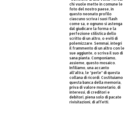
chi vuole mette in comune le
foto del nostro paese, in
questo neonato profilo
ciascuno scriva i suoi flash
come sa, e ognuno si astenga
dal giudicare la forma e la
perfezione stilistica dello
scritto di un altro, o eviti di
polemizzare. Semmai, integri
il frammento di un altro con le
sue aggiunte, o scriva il suo di
sana pianta. Componiamo,
assieme, questo mosaico.
Infiliamo, una accanto
all’altra, le “perle” di questa
collana di ricordi. Costituiamo
questa banca della memoria,
priva di valore monetario, di
interessi, di creditori e
debitori, piena solo di pacate
rivisitazioni, di affetti.