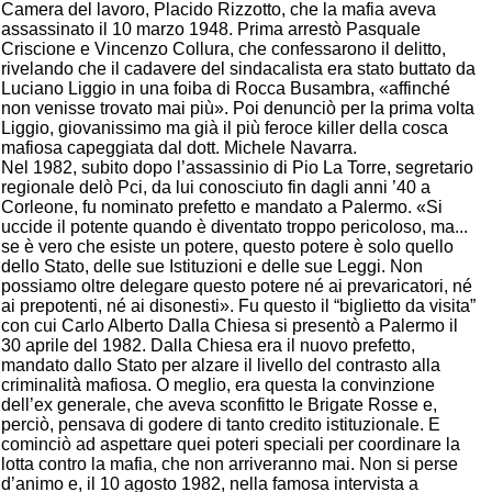
Camera del lavoro, Placido Rizzotto, che la mafia aveva
assassinato il 10 marzo 1948. Prima arrestò Pasquale
Criscione e Vincenzo Collura, che confessarono il delitto,
rivelando che il cadavere del sindacalista era stato buttato da
Luciano Liggio in una foiba di Rocca Busambra, «affinché
non venisse trovato mai più». Poi denunciò per la prima volta
Liggio, giovanissimo ma già il più feroce killer della cosca
mafiosa capeggiata dal dott. Michele Navarra.
Nel 1982, subito dopo l’assassinio di Pio La Torre, segretario
regionale delò Pci, da lui conosciuto fin dagli anni ’40 a
Corleone, fu nominato prefetto e mandato a Palermo.
«Si
uccide il potente quando è diventato troppo pericoloso, ma...
se è vero che esiste un potere, questo potere è solo quello
dello Stato, delle sue Istituzioni e delle sue Leggi. Non
possiamo oltre delegare questo potere né ai prevaricatori, né
ai prepotenti, né ai disonesti». Fu questo il “biglietto da visita”
con cui Carlo Alberto Dalla Chiesa si presentò a Palermo il
30 aprile del 1982. Dalla Chiesa era il nuovo prefetto,
mandato dallo Stato per alzare il livello del contrasto alla
criminalità mafiosa. O meglio, era questa la convinzione
dell’ex generale, che aveva sconfitto le Brigate Rosse e,
perciò, pensava di godere di tanto credito istituzionale. E
cominciò ad aspettare quei poteri speciali per coordinare la
lotta contro la mafia, che non arriveranno mai. Non si perse
d’animo e, il 10 agosto 1982, nella famosa intervista a