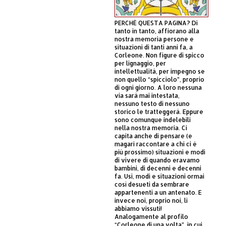
PERCHÈ QUESTA PAGINA? Di
tanto in tanto, affiorano alla
nostra memoria persone e
situazioni di tanti anni fa, a
Corleone. Non figure di spicco
per lignaggio, per
intellettualità, per impegno se
non quello “spicciolo”, proprio
di ogni giorno. A loro nessuna
via sarà mai intestata,
nessuno testo di nessuno
storico le tratteggerà. Eppure
sono comunque indelebili
nella nostra memoria. Ci
capita anche di pensare (e
magari raccontare a chi ci è
più prossimo) situazioni e modi
di vivere di quando eravamo
bambini, di decenni e decenni
fa. Usi, modi e situazioni ormai
così desueti da sembrare
appartenenti a un antenato. E
invece noi, proprio noi, li
abbiamo vissuti!
Analogamente al profilo
“Corleone di una volta”, in cui