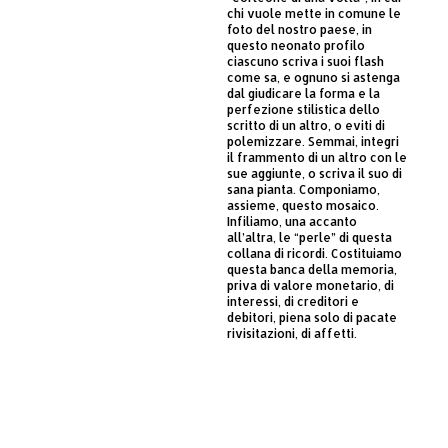
chi vuole mette in comune le
foto del nostro paese, in
questo neonato profilo
ciascuno scriva i suoi flash
come sa, e ognuno si astenga
dal giudicare la forma e la
perfezione stilistica dello
scritto di un altro, o eviti di
polemizzare. Semmai, integri
il frammento di un altro con le
sue aggiunte, o scriva il suo di
sana pianta. Componiamo,
assieme, questo mosaico.
Infiliamo, una accanto
all’altra, le “perle” di questa
collana di ricordi. Costituiamo
questa banca della memoria,
priva di valore monetario, di
interessi, di creditori e
debitori, piena solo di pacate
rivisitazioni, di affetti.