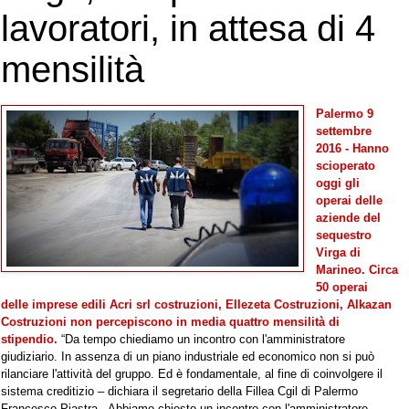
lavoratori, in attesa di 4
mensilità
Palermo 9
settembre
2016 - Hanno
scioperato
oggi gli
operai delle
aziende del
sequestro
Virga di
Marineo. Circa
50 operai
delle imprese edili Acri srl costruzioni, Ellezeta Costruzioni, Alkazan
Costruzioni non percepiscono in media quattro mensilità di
stipendio.
“Da tempo chiediamo un incontro con l'amministratore
giudiziario. In assenza di un piano industriale ed economico non si può
rilanciare l'attività del gruppo. Ed è fondamentale, al fine di coinvolgere il
sistema creditizio – dichiara il segretario della Fillea Cgil di Palermo
Francesco Piastra - Abbiamo chiesto un incontro con l'amministratore