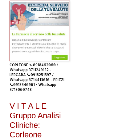
CORLEONE 📞0918462060 /
Whatsapp 3711249132 -
LERCARA 📞0918251597 /
Whatsapp 3714413616 - PRIZZI
📞0918346961 / Whatsapp
3713060748
V I T A L E
Gruppo Analisi
Cliniche:
Corleone