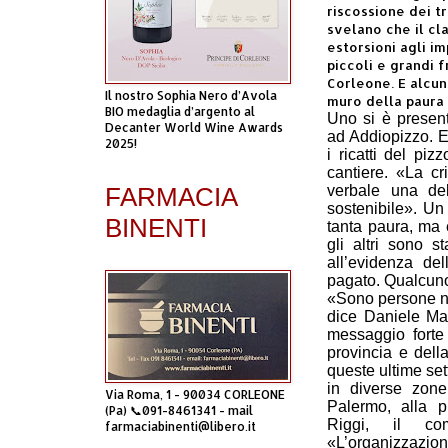
riscossione dei tr
svelano che il cl
estorsioni agli im
piccoli e grandi 
Corleone. E alcuni
Il nostro Sophia Nero d’Avola
muro della paura 
BIO medaglia d’argento al
Uno si è present
Decanter World Wine Awards
ad Addiopizzo. E
2025!
i ricatti del piz
cantiere. «La c
FARMACIA
verbale una de
sostenibile». Un
BINENTI
tanta paura, ma 
gli altri sono s
all’evidenza de
pagato. Qualcuno,
«Sono persone no
dice Daniele Mar
messaggio forte 
provincia e dell
queste ultime set
in diverse zone
Via Roma, 1 - 90034 CORLEONE
Palermo, alla p
(Pa) 📞091-8461341 - mail
Riggi, il com
farmaciabinenti@libero.it
«L’organizzazio