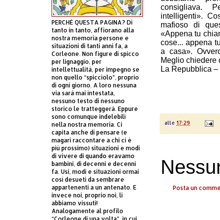
consigliava. 
intelligenti». C
PERCHÈ QUESTA PAGINA? Di
mafioso di ques
tanto in tanto, affiorano alla
«Appena tu chiami 
nostra memoria persone e
cose... appena tu 
situazioni di tanti anni fa, a
a casa». Ovvero,
Corleone. Non figure di spicco
Meglio chiedere c
per lignaggio, per
La Repubblica –
intellettualità, per impegno se
non quello “spicciolo”, proprio
di ogni giorno. A loro nessuna
via sarà mai intestata,
nessuno testo di nessuno
storico le tratteggerà. Eppure
sono comunque indelebili
alle
17:29
nella nostra memoria. Ci
capita anche di pensare (e
magari raccontare a chi ci è
più prossimo) situazioni e modi
di vivere di quando eravamo
Nessu
bambini, di decenni e decenni
fa. Usi, modi e situazioni ormai
così desueti da sembrare
appartenenti a un antenato. E
Posta un comm
invece noi, proprio noi, li
abbiamo vissuti!
Analogamente al profilo
“Corleone di una volta”, in cui