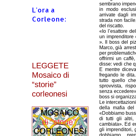
sembrano impenetr
L'ora a
in modo esclusi
arrivate dagli i
Corleone:
strada non facile
del riscatto.
«Io l’esattore d
un imprenditore 
». Il boss del p
Marco, già arres
per problematiche
offrirmi un caff
LEGGETE
disse: vedi che q
E mentre diceva
Mosaico di
fregando le dita
tutto quello ch
“storie”
sprovvista, risp
senza eccedere». 
corleonesi
boss si organizza
Le intercettazion
della mafia del
«Dobbiamo bussar
di tutti gli alt
cambiata». Ed er
gli imprenditori,
dobbiamo prend