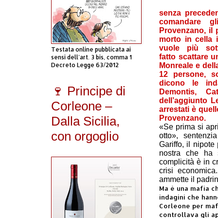
senza preceden
comandare gl
Provenzano, il p
morto in cella 
vuole più sot
Testata online pubblicata ai
fatto
scattare un
sensi dell'art. 3 bis, comma 1
Decreto Legge 63/2012
Monreale e del
12 persone, s
dicono le inda
🍷 Principe di
Demontis, Ca
dell’aggiunto L
Corleone –
arrestati è quell
Dalla Sicilia,
Provenzano.
«Se prima si apr
con orgoglio
otto», sentenz
Gariffo, il nipo
nostra che ha 
complicità è in cr
crisi economica.
ammette il padrino
Ma è una mafia ch
indagini che hann
Corleone per mafi
controllava gli ap