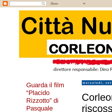
Guarda il film
mercoledì, se
“Placido
Corleo
Rizzotto” di
riscoss
Pasquale