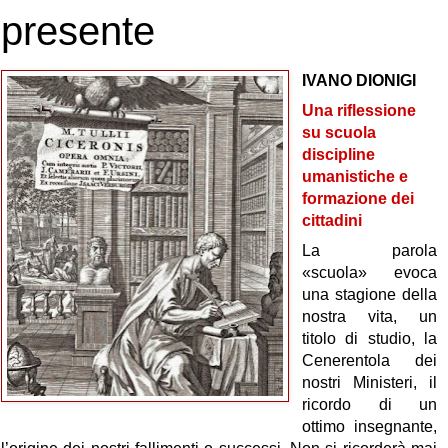
presente
IVANO DIONIGI
Una riflessione
su scuola
discipline
umanistiche e
formazione dei
cittadini
La parola
«scuola» evoca
una stagione della
nostra vita, un
titolo di studio, la
Cenerentola dei
nostri Ministeri, il
ricordo di un
ottimo insegnante,