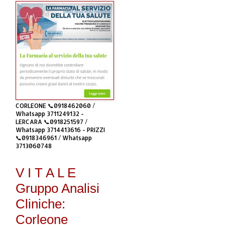
CORLEONE 📞0918462060 /
Whatsapp 3711249132 -
LERCARA 📞0918251597 /
Whatsapp 3714413616 - PRIZZI
📞0918346961 / Whatsapp
3713060748
V I T A L E
Gruppo Analisi
Cliniche:
Corleone