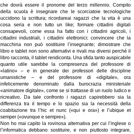
che dovrà essere il pronome del terzo millennio. Compito
della scuola è insegnare che le scorciatoie tecnologiche
uccidono la scrittura; ricordareai ragazzi che la vita è una
cosa seria e non tutto un like; formare cittadini digitali
consapevoli, come essa ha fatto con i cittadini agricoli, i
cittadini industriali, i cittadini elettronici; convincere che la
macchina non può sostituire l’insegnante; dimostrare che
libro e tablet non sono alternativi e rivali ma diversi perché il
libro racconta, il tablet rendiconta. Una sfida tanto auspicabile
quanto utile sarebbe la compresenza del professore di
«latino» – e in generale dei professori delle discipline
umanistiche – e del professore di «digitale», ora
infelicemente denominato dalla burocrazia ministeriale
«animatore digitale», come se si trattasse di un ruolo ludico e
ricreativo. Da tale confronto i ragazzi capirebbero sia la
differenza tra il tempo e lo spazio sia la necessità della
coabitazione tra l’hic et nunc («qui e ora») e l’ubique et
semper («ovunque e sempre»).
Non ho mai capito la rovinosa alternativa per cui l’inglese o
l’informatica debbano sostituire, e non piuttosto integrare,