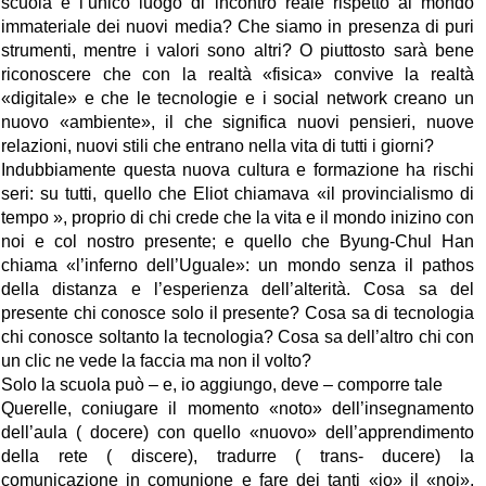
scuola è l’unico luogo di incontro reale rispetto al mondo
immateriale dei nuovi media? Che siamo in presenza di puri
strumenti, mentre i valori sono altri? O piuttosto sarà bene
riconoscere che con la realtà «fisica» convive la realtà
«digitale» e che le tecnologie e i social network creano un
nuovo «ambiente», il che significa nuovi pensieri, nuove
relazioni, nuovi stili che entrano nella vita di tutti i giorni?
Indubbiamente questa nuova cultura e formazione ha rischi
seri: su tutti, quello che Eliot chiamava «il provincialismo di
tempo », proprio di chi crede che la vita e il mondo inizino con
noi e col nostro presente; e quello che Byung-Chul Han
chiama «l’inferno dell’Uguale»: un mondo senza il pathos
della distanza e l’esperienza dell’alterità. Cosa sa del
presente chi conosce solo il presente? Cosa sa di tecnologia
chi conosce soltanto la tecnologia? Cosa sa dell’altro chi con
un clic ne vede la faccia ma non il volto?
Solo la scuola può – e, io aggiungo, deve – comporre tale
Querelle, coniugare il momento «noto» dell’insegnamento
dell’aula ( docere) con quello «nuovo» dell’apprendimento
della rete ( discere), tradurre ( trans- ducere) la
comunicazione in comunione e fare dei tanti «io» il «noi»,