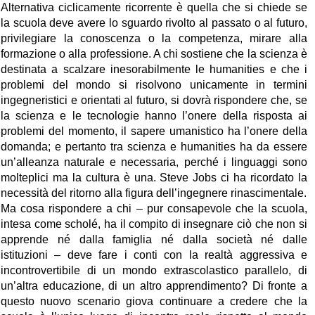
Alternativa ciclicamente ricorrente è quella che si chiede se
la scuola deve avere lo sguardo rivolto al passato o al futuro,
privilegiare la conoscenza o la competenza, mirare alla
formazione o alla professione. A chi sostiene che la scienza è
destinata a scalzare inesorabilmente le humanities e che i
problemi del mondo si risolvono unicamente in termini
ingegneristici e orientati al futuro, si dovrà rispondere che, se
la scienza e le tecnologie hanno l’onere della risposta ai
problemi del momento, il sapere umanistico ha l’onere della
domanda; e pertanto tra scienza e humanities ha da essere
un’alleanza naturale e necessaria, perché i linguaggi sono
molteplici ma la cultura è una. Steve Jobs ci ha ricordato la
necessità del ritorno alla figura dell’ingegnere rinascimentale.
Ma cosa rispondere a chi – pur consapevole che la scuola,
intesa come scholé, ha il compito di insegnare ciò che non si
apprende né dalla famiglia né dalla società né dalle
istituzioni – deve fare i conti con la realtà aggressiva e
incontrovertibile di un mondo extrascolastico parallelo, di
un’altra educazione, di un altro apprendimento? Di fronte a
questo nuovo scenario giova continuare a credere che la