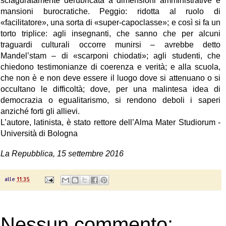
sciaguratamente derubricata a dimensioni amministrative e
mansioni burocratiche. Peggio: ridotta al ruolo di
«facilitatore», una sorta di «super-capoclasse»; e così si fa un
torto triplice: agli insegnanti, che sanno che per alcuni
traguardi culturali occorre munirsi – avrebbe detto
Mandel’stam – di «scarponi chiodati»; agli studenti, che
chiedono testimonianze di coerenza e verità; e alla scuola,
che non è e non deve essere il luogo dove si attenuano o si
occultano le difficoltà; dove, per una malintesa idea di
democrazia o egualitarismo, si rendono deboli i saperi
anziché forti gli allievi.
L’autore, latinista, è stato rettore dell’Alma Mater Studiorum -
Università di Bologna
La Repubblica, 15 settembre 2016
alle
11:35
Nessun commento: