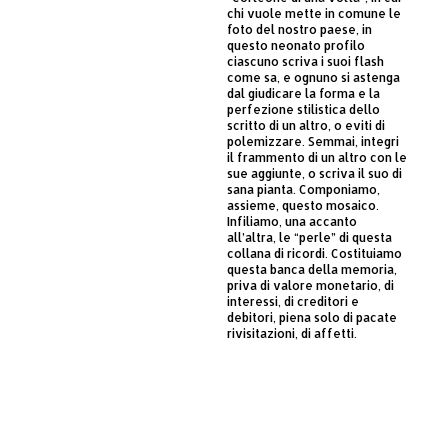
chi vuole mette in comune le
foto del nostro paese, in
questo neonato profilo
ciascuno scriva i suoi flash
come sa, e ognuno si astenga
dal giudicare la forma e la
perfezione stilistica dello
scritto di un altro, o eviti di
polemizzare. Semmai, integri
il frammento di un altro con le
sue aggiunte, o scriva il suo di
sana pianta. Componiamo,
assieme, questo mosaico.
Infiliamo, una accanto
all’altra, le “perle” di questa
collana di ricordi. Costituiamo
questa banca della memoria,
priva di valore monetario, di
interessi, di creditori e
debitori, piena solo di pacate
rivisitazioni, di affetti.