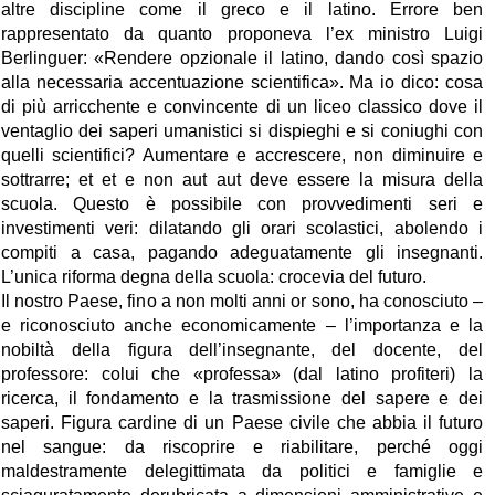
altre discipline come il greco e il latino. Errore ben
rappresentato da quanto proponeva l’ex ministro Luigi
Berlinguer: «Rendere opzionale il latino, dando così spazio
alla necessaria accentuazione scientifica». Ma io dico: cosa
di più arricchente e convincente di un liceo classico dove il
ventaglio dei saperi umanistici si dispieghi e si coniughi con
quelli scientifici? Aumentare e accrescere, non diminuire e
sottrarre; et et e non aut aut deve essere la misura della
scuola. Questo è possibile con provvedimenti seri e
investimenti veri: dilatando gli orari scolastici, abolendo i
compiti a casa, pagando adeguatamente gli insegnanti.
L’unica riforma degna della scuola: crocevia del futuro.
Il nostro Paese, fino a non molti anni or sono, ha conosciuto –
e riconosciuto anche economicamente – l’importanza e la
nobiltà della figura dell’insegnante, del docente, del
professore: colui che «professa» (dal latino profiteri) la
ricerca, il fondamento e la trasmissione del sapere e dei
saperi. Figura cardine di un Paese civile che abbia il futuro
nel sangue: da riscoprire e riabilitare, perché oggi
maldestramente delegittimata da politici e famiglie e