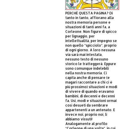
PERCHÈ QUESTA PAGINA? Di
tanto in tanto, affiorano alla
nostra memoria persone e
situazioni di tanti anni fa, a
Corleone. Non figure di spicco
per lignaggio, per
intellettualità, per impegno se
non quello “spicciolo”, proprio
di ogni giorno. A loro nessuna
via sarà mai intestata,
nessuno testo di nessuno
storico le tratteggerà. Eppure
sono comunque indelebili
nella nostra memoria. Ci
capita anche di pensare (e
magari raccontare a chi ci è
più prossimo) situazioni e modi
di vivere di quando eravamo
bambini, di decenni e decenni
fa. Usi, modi e situazioni ormai
così desueti da sembrare
appartenenti a un antenato. E
invece noi, proprio noi, li
abbiamo vissuti!
Analogamente al profilo
“Corleone di una volta”, in cui