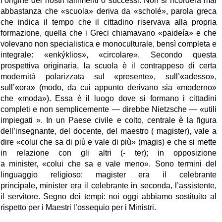
l’origine dei nostri fallimenti o successi. Non si ricorderà mai
abbastanza che «scuola» deriva da «scholé», parola greca
che indica il tempo che il cittadino riservava alla propria
formazione, quella che i Greci chiamavano «paideía» e che
volevano non specialistica e monoculturale, bensì completa e
integrale: «enkýklios», «circolare». Secondo questa
prospettiva originaria, la scuola è il contrappeso di certa
modernità polarizzata sul «presente», sull’«adesso»,
sull’«ora» (modo, da cui appunto derivano sia «moderno»
che «moda»). Essa è il luogo dove si formano i cittadini
completi e non semplicemente —
direbbe Nietzsche — «utili
impiegati ». In un Paese civile e colto, centrale è la figura
dell’insegnante, del docente, del maestro ( magister), vale a
dire «colui che sa di più e vale di più» (magis) e che si mette
in relazione con gli altri (- ter); in opposizione
a minister, «colui che sa e vale meno». Sono termini del
linguaggio religioso:
magister era il celebrante
principale, minister era il celebrante in seconda, l’assistente,
il servitore. Segno dei tempi: noi oggi abbiamo sostituito al
rispetto per i Maestri l’ossequio per i Ministri.