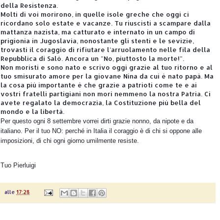
della Resistenza.
Molti di voi morirono, in quelle isole greche che oggi ci
ricordano solo estate e vacanze. Tu riuscisti a scampare dalla
mattanza nazista, ma catturato e internato in un campo di
prigionia in Jugoslavia, nonostante gli stenti e le sevizie,
trovasti il coraggio di rifiutare l'arruolamento nelle fila della
Repubblica di Salò. Ancora un "No, piuttosto la morte!".
Non moristi e sono nato e scrivo oggi grazie al tuo ritorno e al
tuo smisurato amore per la giovane Nina da cui è nato papà. Ma
la cosa più importante è che grazie a patrioti come te e ai
vostri fratelli partigiani non morì nemmeno la nostra Patria. Ci
avete regalato la democrazia, la Costituzione più bella del
mondo e la libertà.
Per questo ogni 8 settembre vorrei dirti grazie nonno, da nipote e da
italiano. Per il tuo NO: perché in Italia il coraggio è di chi si oppone alle
imposizioni, di chi ogni giorno umilmente resiste.
Tuo Pierluigi
alle
17:28