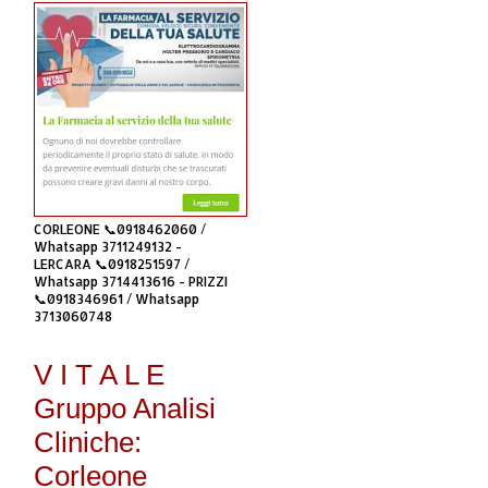
CORLEONE 📞0918462060 /
Whatsapp 3711249132 -
LERCARA 📞0918251597 /
Whatsapp 3714413616 - PRIZZI
📞0918346961 / Whatsapp
3713060748
V I T A L E
Gruppo Analisi
Cliniche:
Corleone