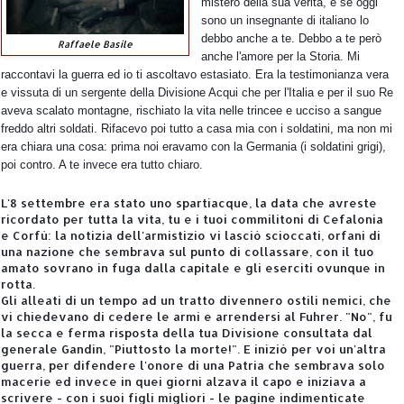
mistero della sua verità,
e se oggi
sono un insegnante di italiano lo
debbo anche a te.
Debbo a te però
Raffaele Basile
anche l'amore per la Storia. Mi
raccontavi la guerra ed io ti ascoltavo estasiato. Era la testimonianza vera
e vissuta di un sergente della Divisione Acqui che per l'Italia e per il suo Re
aveva scalato montagne, rischiato la vita nelle trincee e ucciso a sangue
freddo altri soldati. Rifacevo poi tutto a casa mia con i soldatini, ma non mi
era chiara una cosa: prima noi eravamo con la Germania (i soldatini grigi),
poi contro. A te invece era tutto chiaro.
L'8 settembre era stato uno spartiacque, la data che avreste
ricordato per tutta la vita, tu e i tuoi commilitoni di Cefalonia
e Corfù: la notizia dell'armistizio vi lasciò scioccati, orfani di
una nazione che sembrava sul punto di collassare, con il tuo
amato sovrano in fuga dalla capitale e gli eserciti ovunque in
rotta.
Gli alleati di un tempo ad un tratto divennero ostili nemici, che
vi chiedevano di cedere le armi e arrendersi al Fuhrer. "No", fu
la secca e ferma risposta della tua Divisione consultata dal
generale Gandin, "Piuttosto la morte!". E iniziò per voi un'altra
guerra, per difendere l'onore di una Patria che sembrava solo
macerie ed invece in quei giorni alzava il capo e iniziava a
scrivere - con i suoi figli migliori - le pagine indimenticate