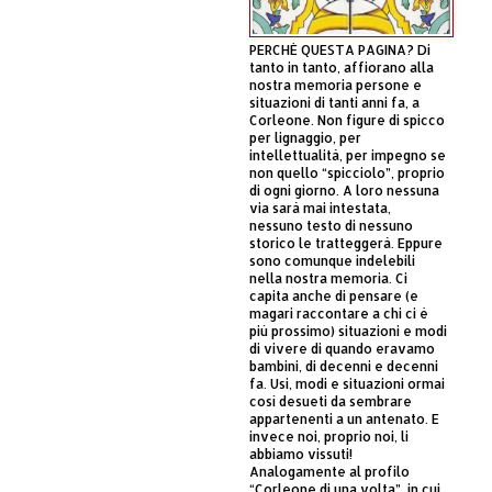
PERCHÈ QUESTA PAGINA? Di
tanto in tanto, affiorano alla
nostra memoria persone e
situazioni di tanti anni fa, a
Corleone. Non figure di spicco
per lignaggio, per
intellettualità, per impegno se
non quello “spicciolo”, proprio
di ogni giorno. A loro nessuna
via sarà mai intestata,
nessuno testo di nessuno
storico le tratteggerà. Eppure
sono comunque indelebili
nella nostra memoria. Ci
capita anche di pensare (e
magari raccontare a chi ci è
più prossimo) situazioni e modi
di vivere di quando eravamo
bambini, di decenni e decenni
fa. Usi, modi e situazioni ormai
così desueti da sembrare
appartenenti a un antenato. E
invece noi, proprio noi, li
abbiamo vissuti!
Analogamente al profilo
“Corleone di una volta”, in cui