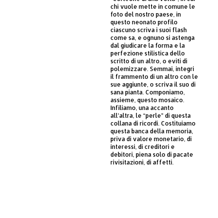
chi vuole mette in comune le
foto del nostro paese, in
questo neonato profilo
ciascuno scriva i suoi flash
come sa, e ognuno si astenga
dal giudicare la forma e la
perfezione stilistica dello
scritto di un altro, o eviti di
polemizzare. Semmai, integri
il frammento di un altro con le
sue aggiunte, o scriva il suo di
sana pianta. Componiamo,
assieme, questo mosaico.
Infiliamo, una accanto
all’altra, le “perle” di questa
collana di ricordi. Costituiamo
questa banca della memoria,
priva di valore monetario, di
interessi, di creditori e
debitori, piena solo di pacate
rivisitazioni, di affetti.