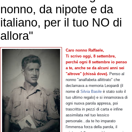
nonno, da nipote e da
italiano, per il tuo NO di
allora"
Caro nonno Raffaele,
Ti scrivo oggi, 8 settembre,
perché ogni 8 settembre io penso
a te, anche se da alcuni anni sei
"altrove" (chissà dove).
Penso al
nonno "analfabeta allittrato" che
declamava a memoria Leopardi (il
nome di
Silvia Basile
è stato solo il
tuo ultimo regalo) e si innamorava di
ogni nuova parola appresa, poi
trascritta in pezzi di carta e infine
assimilata nel tuo lessico
personale...da te ho imparato
l'immensa forza della parola, il