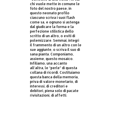
chi vuole mette in comune le
foto del nostro paese, in
questo neonato profilo
ciascuno scriva i suoi flash
come sa, e ognuno si astenga
dal giudicare la forma e la
perfezione stilistica dello
scritto di un altro, o eviti di
polemizzare. Semmai, integri
il frammento di un altro con le
sue aggiunte, o scriva il suo di
sana pianta. Componiamo,
assieme, questo mosaico.
Infiliamo, una accanto
all’altra, le “perle” di questa
collana di ricordi. Costituiamo
questa banca della memoria,
priva di valore monetario, di
interessi, di creditori e
debitori, piena solo di pacate
rivisitazioni, di affetti.