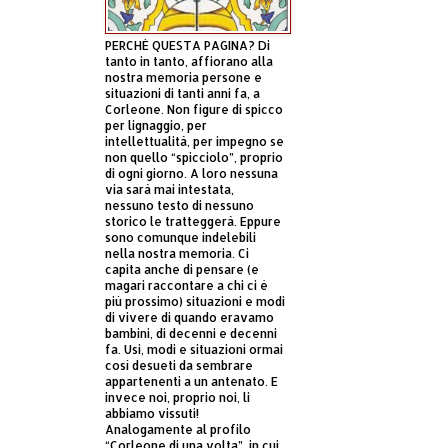
PERCHÈ QUESTA PAGINA? Di
tanto in tanto, affiorano alla
nostra memoria persone e
situazioni di tanti anni fa, a
Corleone. Non figure di spicco
per lignaggio, per
intellettualità, per impegno se
non quello “spicciolo”, proprio
di ogni giorno. A loro nessuna
via sarà mai intestata,
nessuno testo di nessuno
storico le tratteggerà. Eppure
sono comunque indelebili
nella nostra memoria. Ci
capita anche di pensare (e
magari raccontare a chi ci è
più prossimo) situazioni e modi
di vivere di quando eravamo
bambini, di decenni e decenni
fa. Usi, modi e situazioni ormai
così desueti da sembrare
appartenenti a un antenato. E
invece noi, proprio noi, li
abbiamo vissuti!
Analogamente al profilo
“Corleone di una volta”, in cui