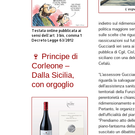
L'ospe
indietro sul ridimens
politica maggiore sen
Testata online pubblicata ai
sulle scelte che riguar
sensi dell'art. 3 bis, comma 1
Decreto Legge 63/2012
rassicurazioni sul fu
Gucciardi ieri sera ai
pubblica di Cgil, Cis
🍷 Principe di
siciliano con una del
Corleone –
Cefalù.
Dalla Sicilia,
“L'assessore Gucciard
riguarda la salvaguard
con orgoglio
dell'assistenza sanita
territoriali della Fun
perentorietà e chiare
ridimensionamento e 
Pertanto, le organizz
dell'ufficialità del pi
“Prendiamo atto delle
piano-fantasma della 
suscitato un dibattit