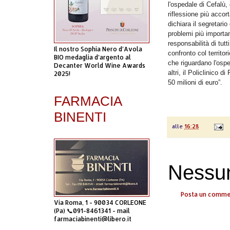
l'ospedale di Cefalù, 
riflessione più accor
dichiara il segretari
problemi più importa
responsabilità di tutt
Il nostro Sophia Nero d’Avola
confronto col territor
BIO medaglia d’argento al
che riguardano l'ospe
Decanter World Wine Awards
altri, il Policlinico
2025!
50 milioni di euro”.
FARMACIA
BINENTI
alle
16:28
Nessu
Posta un comm
Via Roma, 1 - 90034 CORLEONE
(Pa) 📞091-8461341 - mail
farmaciabinenti@libero.it