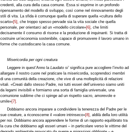
credenti, alla cura della casa comune. Essa si esprime in un profondo
ripensamento del modello di sviluppo, così come nel rinnovamento degli
stili di vita. La sfida è comunque quella di superare quella «cultura dello
scarto»
[5]
, che troppo spesso pervade sia la vita sociale che quella
personale, per orientarci ad un «modello circolare»
[6]
, che limiti
decisamente il consumo di risorse e la produzione di inquinanti. Si tratta di
costruire un’economia sostenibile, capace di promuovere il lavoro umano in
forme che custodiscano la casa comune.
Misericordia per ogni creatura
Leggere in quest’Anno la
Laudato si’
significa pure accogliere l’invito ad
allargare il nostro cuore nel praticare la misericordia, scoprendoci membri
di una comunità della creazione, che vive di una molteplicità di relazioni
vitali. «Creati dallo stesso Padre, noi tutti esseri dell’universo siamo uniti
da legami invisibili e formiamo una sorta di famiglia universale, una
comunione sublime che ci spinge ad un rispetto sacro, amorevole e
umile»
[7]
.
Dobbiamo ancora imparare a condividere la tenerezza del Padre per le
sue creature, a riconoscerne il «valore intrinseco»
[8]
, aldilà della loro utilità
per noi. Dobbiamo ancora apprendere le forme di un rapporto equilibrato tra
la cura che dobbiamo agli esseri umani – in particolare verso le vittime del
degrado ambientale provocato da guerre e migrazioni obbligate – e