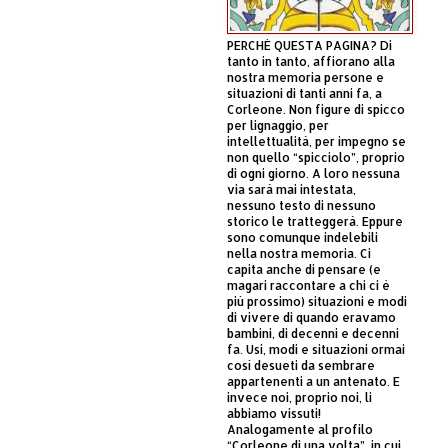
PERCHÈ QUESTA PAGINA? Di
tanto in tanto, affiorano alla
nostra memoria persone e
situazioni di tanti anni fa, a
Corleone. Non figure di spicco
per lignaggio, per
intellettualità, per impegno se
non quello “spicciolo”, proprio
di ogni giorno. A loro nessuna
via sarà mai intestata,
nessuno testo di nessuno
storico le tratteggerà. Eppure
sono comunque indelebili
nella nostra memoria. Ci
capita anche di pensare (e
magari raccontare a chi ci è
più prossimo) situazioni e modi
di vivere di quando eravamo
bambini, di decenni e decenni
fa. Usi, modi e situazioni ormai
così desueti da sembrare
appartenenti a un antenato. E
invece noi, proprio noi, li
abbiamo vissuti!
Analogamente al profilo
“Corleone di una volta”, in cui