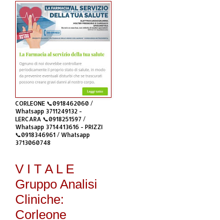
CORLEONE 📞0918462060 /
Whatsapp 3711249132 -
LERCARA 📞0918251597 /
Whatsapp 3714413616 - PRIZZI
📞0918346961 / Whatsapp
3713060748
V I T A L E
Gruppo Analisi
Cliniche:
Corleone