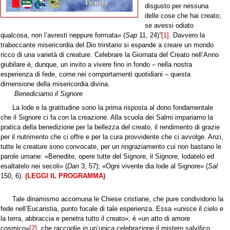
disgusto per nessuna
delle cose che hai creato;
se avessi odiato
qualcosa, non l’avresti neppure formata» (
Sap
11, 24)”
[1]
. Davvero la
traboccante misericordia del Dio trinitario si espande a creare un mondo
ricco di una varietà di creature. Celebrare la Giornata del Creato nell’Anno
giubilare è, dunque, un invito a vivere fino in fondo – nella nostra
esperienza di fede, come nei comportamenti quotidiani – questa
dimensione della misericordia divina.
Benediciamo il Signore
La lode e la gratitudine sono la prima risposta al dono fondamentale
che il Signore ci fa con la creazione. Alla scuola dei Salmi impariamo la
pratica della benedizione per la bellezza del creato, il rendimento di grazie
per il nutrimento che ci offre e per la cura provvidente che ci avvolge. Anzi,
tutte le creature sono convocate, per un ringraziamento cui non bastano le
parole umane: «Benedite, opere tutte del Signore, il Signore, lodatelo ed
esaltatelo nei secoli» (
Dan
3, 57); «Ogni vivente dia lode al Signore» (
Sal
150, 6).
(LEGGI IL PROGRAMMA)
Tale dinamismo accomuna le Chiese cristiane, che pure condividono la
fede nell’Eucaristia, punto focale di tale esperienza. Essa «unisce il cielo e
la terra, abbraccia e penetra tutto il creato»; è «un atto di amore
cosmico»
[2]
, che raccoglie in un’unica celebrazione il mistero salvifico