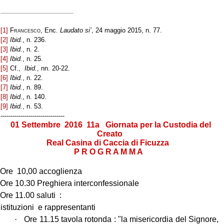
[1]
Francesco,
Enc.
Laudato si’
, 24 maggio 2015, n. 77.
[2]
Ibid.
, n. 236.
[3]
Ibid.
, n. 2.
[4]
Ibid.
, n. 25.
[5]
Cf.,
Ibid.
, nn. 20-22.
[6]
Ibid.
, n. 22.
[7]
Ibid.
, n. 89.
[8]
Ibid.
, n. 140.
[9]
Ibid.
, n. 53.
--------------------------------
01 Settembre 2016 11a Giornata per la Custodia del
Creato
Real Casina di Caccia di Ficuzza
P R O G R A M M A
Ore 10,00 accoglienza
Ore 10.30 Preghiera interconfessionale
Ore 11.00 saluti :
istituzioni e rappresentanti
·
Ore 11.15 tavola rotonda : "la misericordia del Signore,