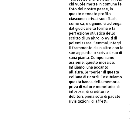
chi vuole mette in comune le
foto del nostro paese, in
questo neonato profilo
ciascuno scriva i suoi flash
come sa, e ognuno si astenga
dal giudicare la forma e la
perfezione stilistica dello
scritto di un altro, o eviti di
polemizzare. Semmai, integri
il frammento di un altro con le
sue aggiunte, o scriva il suo di
sana pianta. Componiamo,
assieme, questo mosaico.
Infiliamo, una accanto
all’altra, le “perle” di questa
collana di ricordi. Costituiamo
questa banca della memoria,
priva di valore monetario, di
interessi, di creditori e
debitori, piena solo di pacate
rivisitazioni, di affetti.
·
·
·