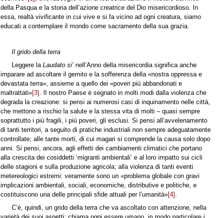
della Pasqua e la storia dell’azione creatrice del Dio misericordioso. In
essa, realtà vivificante in cui vive e si fa vicino ad ogni creatura, siamo
educati a contemplare il mondo come sacramento della sua grazia.
Il grido della terra
Leggere la
Laudato si’
nell’Anno della misericordia significa anche
imparare ad ascoltare il gemito e la sofferenza della «nostra oppressa e
devastata terra», assieme a quello dei «poveri più abbandonati e
maltrattati»
[3]
. Il nostro Paese è segnato in molti modi dalla violenza che
degrada la creazione: si pensi ai numerosi casi di inquinamento nelle città,
che mettono a rischio la salute e la stessa vita di molti – quasi sempre
soprattutto i più fragili, i più poveri, gli esclusi. Si pensi all’avvelenamento
di tanti territori, a seguito di pratiche industriali non sempre adeguatamente
controllate; alle tante morti, di cui magari si comprende la causa solo dopo
anni. Si pensi, ancora, agli effetti dei cambiamenti climatici che portano
alla crescita dei cosiddetti ‘migranti ambientali’ e al loro impatto sui cicli
delle stagioni e sulla produzione agricola; alla violenza di tanti eventi
metereologici estremi: veramente sono un «problema globale con gravi
implicazioni ambientali, sociali, economiche, distributive e politiche, e
costituiscono una delle principali sfide attuali per l’umanità»
[4]
.
C’è, quindi, un grido della terra che va ascoltato con attenzione, nella
varietà dei suoi aspetti; chiama ogni essere umano, in modo particolare i