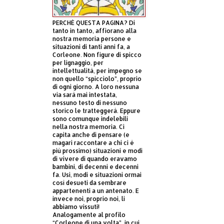
PERCHÈ QUESTA PAGINA? Di
tanto in tanto, affiorano alla
nostra memoria persone e
situazioni di tanti anni fa, a
Corleone. Non figure di spicco
per lignaggio, per
intellettualità, per impegno se
non quello “spicciolo”, proprio
di ogni giorno. A loro nessuna
via sarà mai intestata,
nessuno testo di nessuno
storico le tratteggerà. Eppure
sono comunque indelebili
nella nostra memoria. Ci
capita anche di pensare (e
magari raccontare a chi ci è
più prossimo) situazioni e modi
di vivere di quando eravamo
bambini, di decenni e decenni
fa. Usi, modi e situazioni ormai
così desueti da sembrare
appartenenti a un antenato. E
invece noi, proprio noi, li
abbiamo vissuti!
Analogamente al profilo
“Corleone di una volta”, in cui