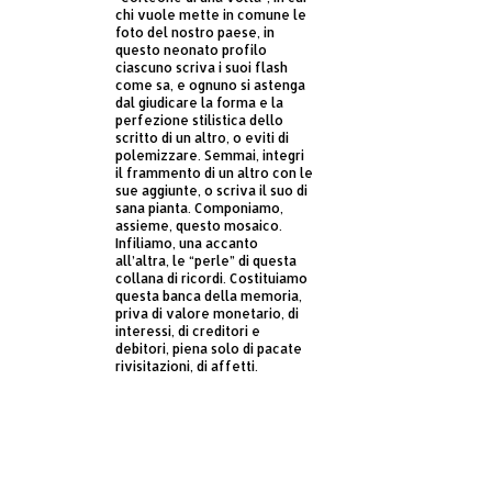
chi vuole mette in comune le
foto del nostro paese, in
questo neonato profilo
ciascuno scriva i suoi flash
come sa, e ognuno si astenga
dal giudicare la forma e la
perfezione stilistica dello
scritto di un altro, o eviti di
polemizzare. Semmai, integri
il frammento di un altro con le
sue aggiunte, o scriva il suo di
sana pianta. Componiamo,
assieme, questo mosaico.
Infiliamo, una accanto
all’altra, le “perle” di questa
collana di ricordi. Costituiamo
questa banca della memoria,
priva di valore monetario, di
interessi, di creditori e
debitori, piena solo di pacate
rivisitazioni, di affetti.