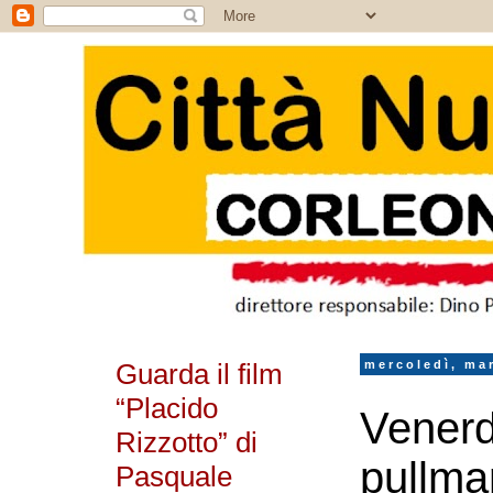
Guarda il film
mercoledì, ma
“Placido
Venerd
Rizzotto” di
pullma
Pasquale