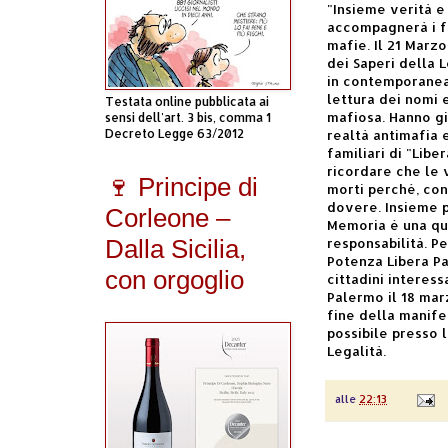
"Insieme verità e 
accompagnerà i fam
mafie. Il 21 Marzo
dei Saperi della 
in contemporanea 
lettura dei nomi 
Testata online pubblicata ai
mafiosa. Hanno gi
sensi dell'art. 3 bis, comma 1
Decreto Legge 63/2012
realtà antimafia e
familiari di "Lib
ricordare che le 
🍷 Principe di
morti perché, con
dovere. Insieme 
Corleone –
Memoria è una que
Dalla Sicilia,
responsabilità. P
Potenza Libera Pa
con orgoglio
cittadini interess
Palermo il 18 mar
fine della manife
possibile presso 
Legalità.
alle
22:13