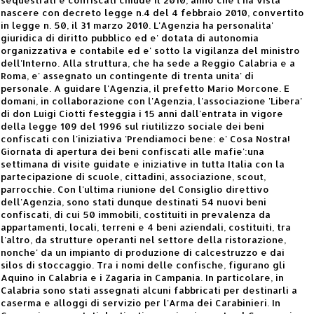
nascere con decreto legge n.4 del 4 febbraio 2010, convertito
in legge n. 50, il 31 marzo 2010. L'Agenzia ha personalita'
giuridica di diritto pubblico ed e' dotata di autonomia
organizzativa e contabile ed e' sotto la vigilanza del ministro
dell'Interno. Alla struttura, che ha sede a Reggio Calabria e a
Roma, e' assegnato un contingente di trenta unita' di
personale. A guidare l'Agenzia, il prefetto Mario Morcone. E
domani, in collaborazione con l'Agenzia, l'associazione 'Libera'
di don Luigi Ciotti festeggia i 15 anni dall'entrata in vigore
della legge 109 del 1996 sul riutilizzo sociale dei beni
confiscati con l'iniziativa 'Prendiamoci bene: e' Cosa Nostra!
Giornata di apertura dei beni confiscati alle mafie':una
settimana di visite guidate e iniziative in tutta Italia con la
partecipazione di scuole, cittadini, associazione, scout,
parrocchie. Con l'ultima riunione del Consiglio direttivo
dell'Agenzia, sono stati dunque destinati 54 nuovi beni
confiscati, di cui 50 immobili, costituiti in prevalenza da
appartamenti, locali, terreni e 4 beni aziendali, costituiti, tra
l'altro, da strutture operanti nel settore della ristorazione,
nonche' da un impianto di produzione di calcestruzzo e dai
silos di stoccaggio. Tra i nomi delle confische, figurano gli
Aquino in Calabria e i Zagaria in Campania. In particolare, in
Calabria sono stati assegnati alcuni fabbricati per destinarli a
caserma e alloggi di servizio per l'Arma dei Carabinieri. In