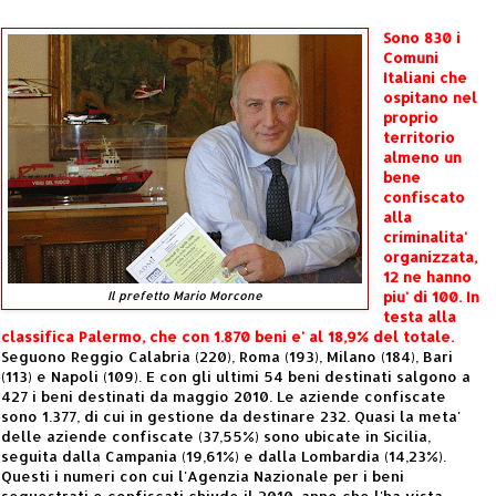
Sono 830 i
Comuni
Italiani che
ospitano nel
proprio
territorio
almeno un
bene
confiscato
alla
criminalita'
organizzata,
12 ne hanno
piu' di 100. In
Il prefetto Mario Morcone
testa alla
classifica Palermo, che con 1.870 beni e' al 18,9% del totale.
Seguono Reggio Calabria (220), Roma (193), Milano (184), Bari
(113) e Napoli (109). E con gli ultimi 54 beni destinati salgono a
427 i beni destinati da maggio 2010. Le aziende confiscate
sono 1.377, di cui in gestione da destinare 232. Quasi la meta'
delle aziende confiscate (37,55%) sono ubicate in Sicilia,
seguita dalla Campania (19,61%) e dalla Lombardia (14,23%).
Questi i numeri con cui l'Agenzia Nazionale per i beni
sequestrati e confiscati chiude il 2010, anno che l'ha vista