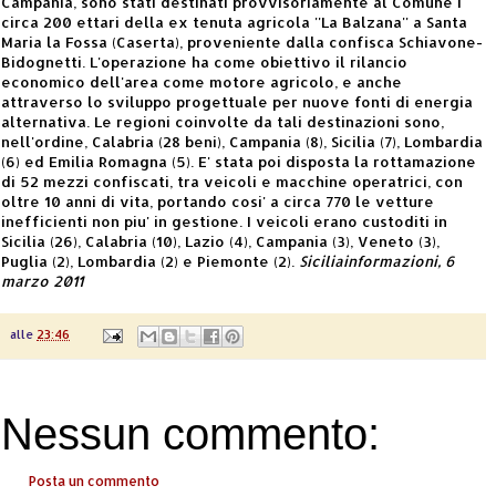
Campania, sono stati destinati provvisoriamente al Comune i
circa 200 ettari della ex tenuta agricola ''La Balzana'' a Santa
Maria la Fossa (Caserta), proveniente dalla confisca Schiavone-
Bidognetti. L'operazione ha come obiettivo il rilancio
economico dell'area come motore agricolo, e anche
attraverso lo sviluppo progettuale per nuove fonti di energia
alternativa. Le regioni coinvolte da tali destinazioni sono,
nell'ordine, Calabria (28 beni), Campania (8), Sicilia (7), Lombardia
(6) ed Emilia Romagna (5). E' stata poi disposta la rottamazione
di 52 mezzi confiscati, tra veicoli e macchine operatrici, con
oltre 10 anni di vita, portando cosi' a circa 770 le vetture
inefficienti non piu' in gestione. I veicoli erano custoditi in
Sicilia (26), Calabria (10), Lazio (4), Campania (3), Veneto (3),
Puglia (2), Lombardia (2) e Piemonte (2).
Siciliainformazioni, 6
marzo 2011
alle
23:46
Nessun commento:
Posta un commento