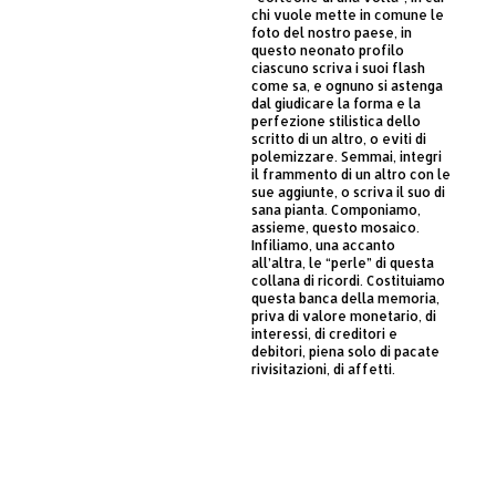
chi vuole mette in comune le
foto del nostro paese, in
questo neonato profilo
ciascuno scriva i suoi flash
come sa, e ognuno si astenga
dal giudicare la forma e la
perfezione stilistica dello
scritto di un altro, o eviti di
polemizzare. Semmai, integri
il frammento di un altro con le
sue aggiunte, o scriva il suo di
sana pianta. Componiamo,
assieme, questo mosaico.
Infiliamo, una accanto
all’altra, le “perle” di questa
collana di ricordi. Costituiamo
questa banca della memoria,
priva di valore monetario, di
interessi, di creditori e
debitori, piena solo di pacate
rivisitazioni, di affetti.