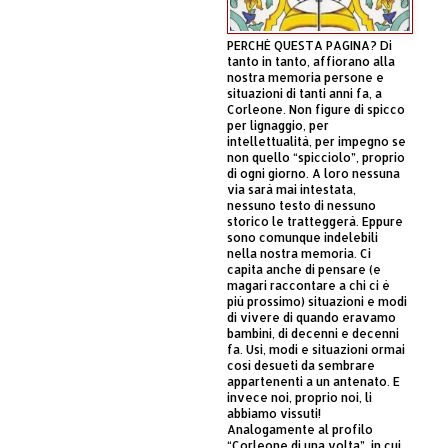
PERCHÈ QUESTA PAGINA? Di
tanto in tanto, affiorano alla
nostra memoria persone e
situazioni di tanti anni fa, a
Corleone. Non figure di spicco
per lignaggio, per
intellettualità, per impegno se
non quello “spicciolo”, proprio
di ogni giorno. A loro nessuna
via sarà mai intestata,
nessuno testo di nessuno
storico le tratteggerà. Eppure
sono comunque indelebili
nella nostra memoria. Ci
capita anche di pensare (e
magari raccontare a chi ci è
più prossimo) situazioni e modi
di vivere di quando eravamo
bambini, di decenni e decenni
fa. Usi, modi e situazioni ormai
così desueti da sembrare
appartenenti a un antenato. E
invece noi, proprio noi, li
abbiamo vissuti!
Analogamente al profilo
“Corleone di una volta”, in cui