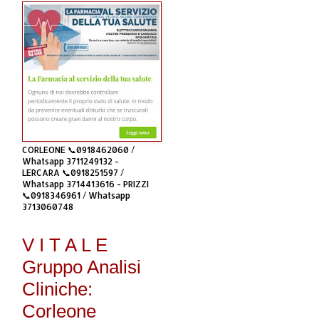
CORLEONE 📞0918462060 /
Whatsapp 3711249132 -
LERCARA 📞0918251597 /
Whatsapp 3714413616 - PRIZZI
📞0918346961 / Whatsapp
3713060748
V I T A L E
Gruppo Analisi
Cliniche:
Corleone