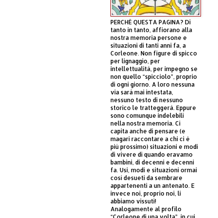
PERCHÈ QUESTA PAGINA? Di
tanto in tanto, affiorano alla
nostra memoria persone e
situazioni di tanti anni fa, a
Corleone. Non figure di spicco
per lignaggio, per
intellettualità, per impegno se
non quello “spicciolo”, proprio
di ogni giorno. A loro nessuna
via sarà mai intestata,
nessuno testo di nessuno
storico le tratteggerà. Eppure
sono comunque indelebili
nella nostra memoria. Ci
capita anche di pensare (e
magari raccontare a chi ci è
più prossimo) situazioni e modi
di vivere di quando eravamo
bambini, di decenni e decenni
fa. Usi, modi e situazioni ormai
così desueti da sembrare
appartenenti a un antenato. E
invece noi, proprio noi, li
abbiamo vissuti!
Analogamente al profilo
“Corleone di una volta”, in cui