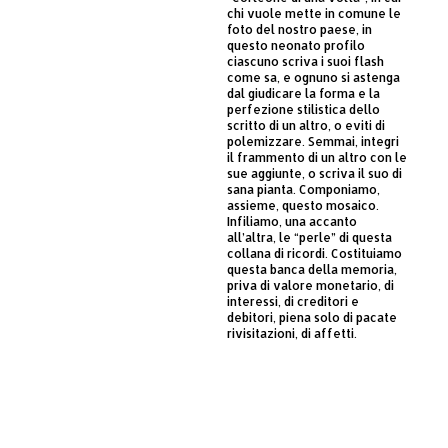
chi vuole mette in comune le
foto del nostro paese, in
questo neonato profilo
ciascuno scriva i suoi flash
come sa, e ognuno si astenga
dal giudicare la forma e la
perfezione stilistica dello
scritto di un altro, o eviti di
polemizzare. Semmai, integri
il frammento di un altro con le
sue aggiunte, o scriva il suo di
sana pianta. Componiamo,
assieme, questo mosaico.
Infiliamo, una accanto
all’altra, le “perle” di questa
collana di ricordi. Costituiamo
questa banca della memoria,
priva di valore monetario, di
interessi, di creditori e
debitori, piena solo di pacate
rivisitazioni, di affetti.