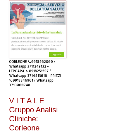
CORLEONE 📞0918462060 /
Whatsapp 3711249132 -
LERCARA 📞0918251597 /
Whatsapp 3714413616 - PRIZZI
📞0918346961 / Whatsapp
3713060748
V I T A L E
Gruppo Analisi
Cliniche:
Corleone