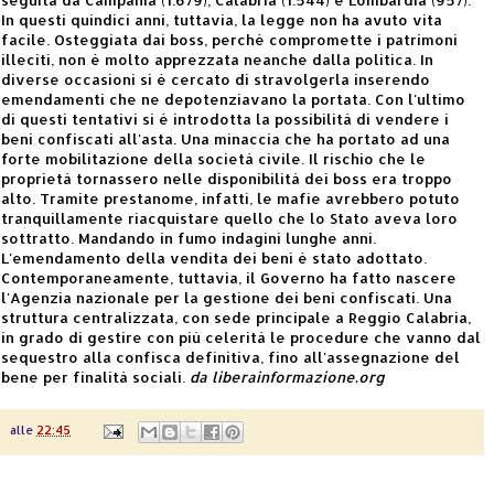
In questi quindici anni, tuttavia, la legge non ha avuto vita
facile. Osteggiata dai boss, perché compromette i patrimoni
illeciti, non è molto apprezzata neanche dalla politica. In
diverse occasioni si è cercato di stravolgerla inserendo
emendamenti che ne depotenziavano la portata. Con l'ultimo
di questi tentativi si è introdotta la possibilità di vendere i
beni confiscati all'asta. Una minaccia che ha portato ad una
forte mobilitazione della società civile. Il rischio che le
proprietà tornassero nelle disponibilità dei boss era troppo
alto. Tramite prestanome, infatti, le mafie avrebbero potuto
tranquillamente riacquistare quello che lo Stato aveva loro
sottratto. Mandando in fumo indagini lunghe anni.
L'emendamento della vendita dei beni è stato adottato.
Contemporaneamente, tuttavia, il Governo ha fatto nascere
l'Agenzia nazionale per la gestione dei beni confiscati. Una
struttura centralizzata, con sede principale a Reggio Calabria,
in grado di gestire con più celerità le procedure che vanno dal
sequestro alla confisca definitiva, fino all'assegnazione del
bene per finalità sociali.
da liberainformazione.org
alle
22:45