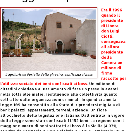
Era il 1996
quando il
presidente
di Libera,
don Luigi
Ciotti,
consegnava
all'allora
presidente
della
Camera un
milione di
firme
L'agriturismo Portella della ginestra, confiscata ai boss
raccolte per
l'utilizzo sociale dei beni confiscati ai boss.
Un milione di
cittadini chiedeva al Parlamento di fare un passo in avanti
nella lotta alle mafie, restituendo alla collettività quanto
sottratto dalle organizzazioni criminali. In quindici anni la
legge 109 ha consentito alla Stato di riprendersi migliaia di
beni: palazzi, appartamenti, terreni, aziende. Un fiore
all'occhiello della legislazione italiana. Dall'entrata in vigore
della legge sono stati confiscati 11.152 beni. La regione con il
maggior numero di beni sottratti ai boss è la Sicilia (4.971),
seguita da Campania (1.679), Calabria (1.544) e Lombardia (957).