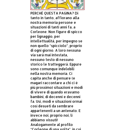
PERCHÈ QUESTA PAGINA? Di
tanto in tanto, affiorano alla
nostra memoria persone e
situazioni di tanti anni fa, a
Corleone. Non figure di spicco
per lignaggio, per
intellettualità, per impegno se
non quello “spicciolo”, proprio
di ogni giorno. A loro nessuna
via sarà mai intestata,
nessuno testo di nessuno
storico le tratteggerà. Eppure
sono comunque indelebili
nella nostra memoria. Ci
capita anche di pensare (e
magari raccontare a chi ci è
più prossimo) situazioni e modi
di vivere di quando eravamo
bambini, di decenni e decenni
fa. Usi, modi e situazioni ormai
così desueti da sembrare
appartenenti a un antenato. E
invece noi, proprio noi, li
abbiamo vissuti!
Analogamente al profilo
“Corleone di una volta”, in cui