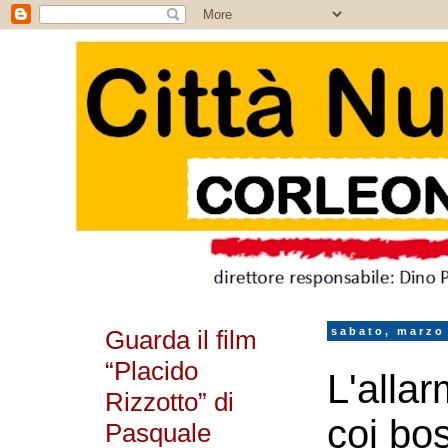
Guarda il film
sabato, marzo
“Placido
L'allar
Rizzotto” di
coi bo
Pasquale