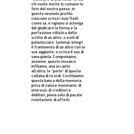
chi vuole mette in comune le
foto del nostro paese, in
questo neonato profilo
ciascuno scriva i suoi flash
come sa, e ognuno si astenga
dal giudicare la forma e la
perfezione stilistica dello
scritto di un altro, o eviti di
polemizzare. Semmai, integri
il frammento di un altro con le
sue aggiunte, o scriva il suo di
sana pianta. Componiamo,
assieme, questo mosaico.
Infiliamo, una accanto
all’altra, le “perle” di questa
collana di ricordi. Costituiamo
questa banca della memoria,
priva di valore monetario, di
interessi, di creditori e
debitori, piena solo di pacate
rivisitazioni, di affetti.