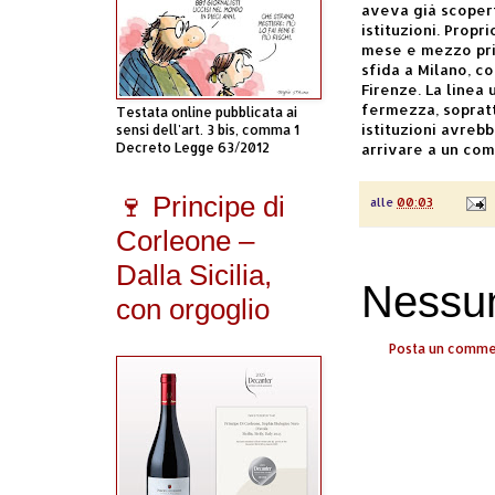
aveva già scopert
istituzioni. Propr
mese e mezzo prim
sfida a Milano, c
Firenze. La linea 
fermezza, sopratt
Testata online pubblicata ai
istituzioni avreb
sensi dell'art. 3 bis, comma 1
Decreto Legge 63/2012
arrivare a un co
🍷 Principe di
alle
00:03
Corleone –
Dalla Sicilia,
Nessu
con orgoglio
Posta un comm