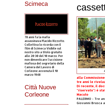
Scimeca
cassett
78 anni fa la mafia
assassinava Placido Rizzotto.
Collettiva lo ricorda con il
film di Scimeca Visibile sul
nostro sito a titolo gratuito
alle 20:30 del 10 marzo. Per
non dimenticare l’uccisione
mafiosa del segretario della
Camera del Lavoro di
Corleone avvenuta il 10
L
marzo 1948
alla Commissione 
tre anni le rivela
Città Nuove
Di recente, il do
"riservato") è sta
Corleone
Macuto
PALERMO - Tre ann
Giovanni Brusca ai