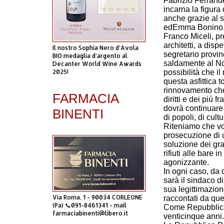
Fabrizio Ferrandel
incarna la figura
anche grazie al 
edEmma Bonino
Franco Miceli, pr
architetti, a disp
Il nostro Sophia Nero d’Avola
segretario provin
BIO medaglia d’argento al
saldamente al Nov
Decanter World Wine Awards
possibilità che i
2025!
questa asfittica 
rinnovamento che
FARMACIA
diritti e dei più 
dovrà continuare a
BINENTI
di popoli, di cultu
Riteniamo che vo
prosecuzione di 
soluzione dei gra
rifiuti alle bare 
agonizzante.
In ogni caso, da
sarà il sindaco d
sua legittimazion
Via Roma, 1 - 90034 CORLEONE
raccontati da que
(Pa) 📞091-8461341 - mail
Come Repubblica 
farmaciabinenti@libero.it
venticinque anni.