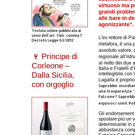
virtuoso ma p
grandi problemi
alle bare in d
agonizzante”.
Testata online pubblicata ai
sensi dell'art. 3 bis, comma 1
L’ex rettore di P
Decreto Legge 63/2012
metafora, è una 
assoluto valore, 
🍷 Principe di
regionale all’Ist
al netto dei due
a
Corleone –
Italia e Fratelli 
Dalla Sicilia,
intellegibile con 
Lagalla è proprio
con orgoglio
Saprebbe insediar
una trasparenza “
Falcone? Saprebbe
equivoci simil Po
Gli endorsement d
spostare più un 
determinante in q
abbastanza compr