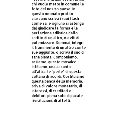
chi vuole mette in comune le
foto del nostro paese, in
questo neonato profilo
ciascuno scriva i suoi flash
come sa, e ognuno si astenga
dal giudicare la forma e la
perfezione stilistica dello
scritto di un altro, o eviti di
polemizzare. Semmai, integri
il frammento di un altro con le
sue aggiunte, o scriva il suo di
sana pianta. Componiamo,
assieme, questo mosaico.
Infiliamo, una accanto
all’altra, le “perle” di questa
collana di ricordi. Costituiamo
questa banca della memoria,
priva di valore monetario, di
interessi, di creditori e
debitori, piena solo di pacate
rivisitazioni, di affetti.