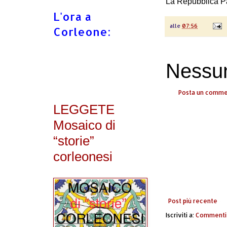
La Repubblica P
L'ora a
alle
07:56
Corleone:
Nessu
Posta un comm
LEGGETE
Mosaico di
“storie”
corleonesi
Post più recente
Iscriviti a:
Commenti 