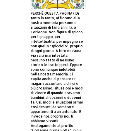
PERCHÈ QUESTA PAGINA? Di
tanto in tanto, affiorano alla
nostra memoria persone e
situazioni di tanti anni fa, a
Corleone. Non figure di spicco
per lignaggio, per
intellettualità, per impegno se
non quello “spicciolo”, proprio
di ogni giorno. A loro nessuna
via sarà mai intestata,
nessuno testo di nessuno
storico le tratteggerà. Eppure
sono comunque indelebili
nella nostra memoria. Ci
capita anche di pensare (e
magari raccontare a chi ci è
più prossimo) situazioni e modi
di vivere di quando eravamo
bambini, di decenni e decenni
fa. Usi, modi e situazioni ormai
così desueti da sembrare
appartenenti a un antenato. E
invece noi, proprio noi, li
abbiamo vissuti!
Analogamente al profilo
“Corleone di una volta”, in cui