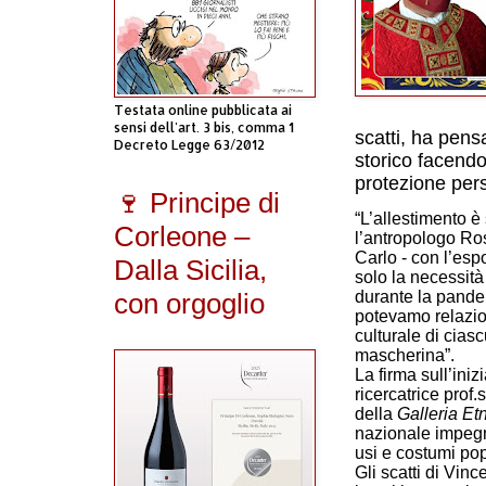
Testata online pubblicata ai
sensi dell'art. 3 bis, comma 1
scatti, ha pen
Decreto Legge 63/2012
storico facendo
protezione per
🍷 Principe di
“L’allestimento è 
Corleone –
l’antropologo Ros
Carlo - con l’esp
Dalla Sicilia,
solo la necessit
con orgoglio
durante la pande
potevamo relaziona
culturale di cias
mascherina”.
La firma sull’iniz
ricercatrice prof
della
Galleria Et
nazionale impegn
usi e costumi pop
Gli scatti di Vin