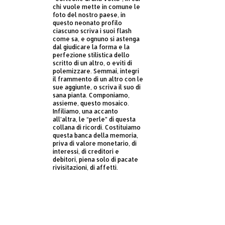
chi vuole mette in comune le
foto del nostro paese, in
questo neonato profilo
ciascuno scriva i suoi flash
come sa, e ognuno si astenga
dal giudicare la forma e la
perfezione stilistica dello
scritto di un altro, o eviti di
polemizzare. Semmai, integri
il frammento di un altro con le
sue aggiunte, o scriva il suo di
sana pianta. Componiamo,
assieme, questo mosaico.
Infiliamo, una accanto
all’altra, le “perle” di questa
collana di ricordi. Costituiamo
questa banca della memoria,
priva di valore monetario, di
interessi, di creditori e
debitori, piena solo di pacate
rivisitazioni, di affetti.