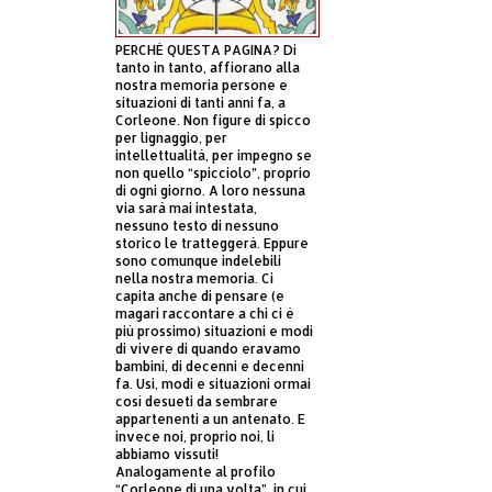
PERCHÈ QUESTA PAGINA? Di
tanto in tanto, affiorano alla
nostra memoria persone e
situazioni di tanti anni fa, a
Corleone. Non figure di spicco
per lignaggio, per
intellettualità, per impegno se
non quello “spicciolo”, proprio
di ogni giorno. A loro nessuna
via sarà mai intestata,
nessuno testo di nessuno
storico le tratteggerà. Eppure
sono comunque indelebili
nella nostra memoria. Ci
capita anche di pensare (e
magari raccontare a chi ci è
più prossimo) situazioni e modi
di vivere di quando eravamo
bambini, di decenni e decenni
fa. Usi, modi e situazioni ormai
così desueti da sembrare
appartenenti a un antenato. E
invece noi, proprio noi, li
abbiamo vissuti!
Analogamente al profilo
“Corleone di una volta”, in cui