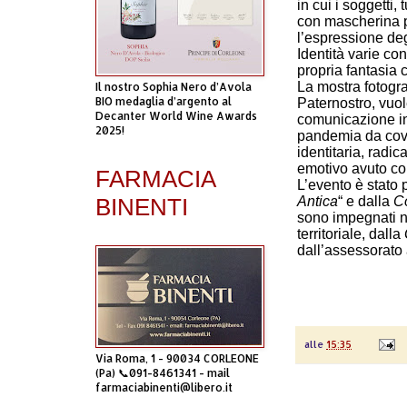
in cui i soggetti, 
con mascherina p
l’espressione de
Identità varie con
propria fantasia 
La mostra fotogra
Il nostro Sophia Nero d’Avola
BIO medaglia d’argento al
Paternostro, vuol
Decanter World Wine Awards
comunicazione in
2025!
pandemia da covi
identitaria, radic
emotivo avuto co
FARMACIA
L’evento è stato 
BINENTI
Antica
“ e dalla
C
sono impegnati ne
territoriale, dalla
dall’assessorato 
alle
15:35
Via Roma, 1 - 90034 CORLEONE
(Pa) 📞091-8461341 - mail
farmaciabinenti@libero.it