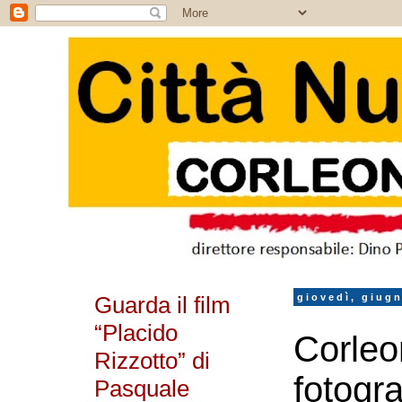
Guarda il film
giovedì, giug
“Placido
Corleo
Rizzotto” di
fotogra
Pasquale