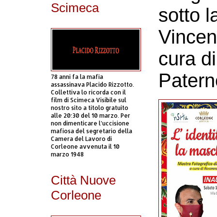
Scimeca
sotto 
Vincen
cura d
Patern
78 anni fa la mafia
assassinava Placido Rizzotto.
Collettiva lo ricorda con il
film di Scimeca Visibile sul
nostro sito a titolo gratuito
alle 20:30 del 10 marzo. Per
non dimenticare l’uccisione
mafiosa del segretario della
Camera del Lavoro di
Corleone avvenuta il 10
marzo 1948
Città Nuove
Corleone