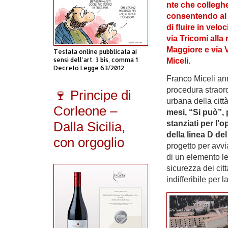
nte che collegh
consentendo al t
di fluire in velo
via Tricomi alla 
Maggiore e via V
Testata online pubblicata ai
sensi dell'art. 3 bis, comma 1
Miceli.
Decreto Legge 63/2012
Franco Miceli ann
procedura straord
🍷 Principe di
urbana della citt
Corleone –
mesi, “Si può”, p
Dalla Sicilia,
stanziati per l'
della linea D del
con orgoglio
progetto per avvi
di un elemento le
sicurezza dei cit
indifferibile per la