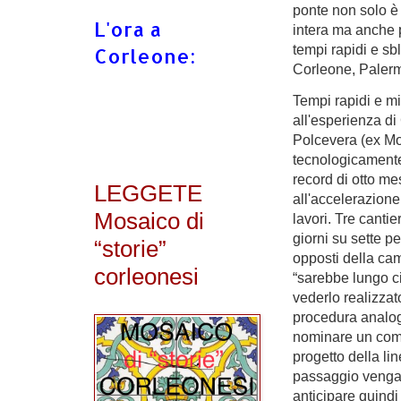
ponte non solo è 
L'ora a
intera ma anche p
tempi rapidi e sb
Corleone:
Corleone, Palerm
Tempi rapidi e mi
all'esperienza di
Polcevera (ex Mo
tecnologicamente
record di otto me
LEGGETE
all'accelerazione
Mosaico di
lavori. Tre cantie
giorni su sette pe
“storie”
opposti della camp
corleonesi
“sarebbe lungo ci
vederlo realizza
procedura analog
nominare un commi
progetto della li
passaggio venga
anticipare quindi