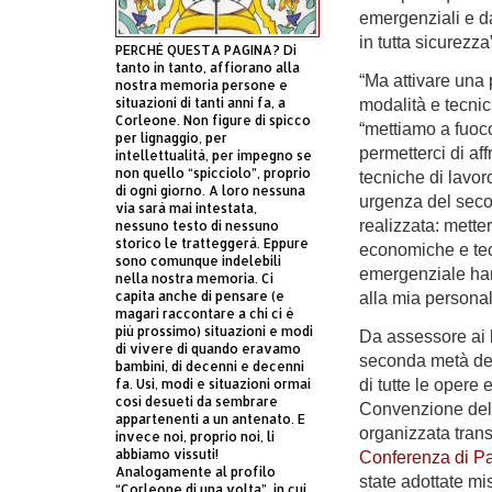
emergenziali e dar
in tutta sicurezza
PERCHÈ QUESTA PAGINA? Di
tanto in tanto, affiorano alla
“Ma attivare una 
nostra memoria persone e
situazioni di tanti anni fa, a
modalità e tecnic
Corleone. Non figure di spicco
“mettiamo a fuoc
per lignaggio, per
permetterci di a
intellettualità, per impegno se
non quello “spicciolo”, proprio
tecniche di lavoro
di ogni giorno. A loro nessuna
urgenza del sec
via sarà mai intestata,
realizzata: metter
nessuno testo di nessuno
storico le tratteggerà. Eppure
economiche e tec
sono comunque indelebili
emergenziale hann
nella nostra memoria. Ci
capita anche di pensare (e
alla mia persona
magari raccontare a chi ci è
più prossimo) situazioni e modi
Da assessore ai 
di vivere di quando eravamo
seconda metà deg
bambini, di decenni e decenni
fa. Usi, modi e situazioni ormai
di tutte le opere 
così desueti da sembrare
Convenzione delle
appartenenti a un antenato. E
organizzata trans
invece noi, proprio noi, li
abbiamo vissuti!
Conferenza di P
Analogamente al profilo
state adottate mi
“Corleone di una volta”, in cui