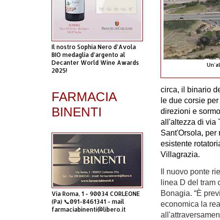
Il nostro Sophia Nero d’Avola
BIO medaglia d’argento al
Decanter World Wine Awards
Un’a
2025!
circa, il binario d
FARMACIA
le due corsie per
BINENTI
direzioni e sormo
all'altezza di via
Sant'Orsola, per 
esistente rotatori
Villagrazia.
Il nuovo ponte ri
linea D del tram 
Bonagia. “È previs
Via Roma, 1 - 90034 CORLEONE
(Pa) 📞091-8461341 - mail
economica la rea
farmaciabinenti@libero.it
all'attraversamen