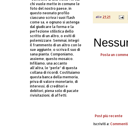
chi vuole mette in comune le
foto del nostro paese, in
questo neonato profilo
alle
21:21
ciascuno scriva i suoi flash
come sa, e ognuno si astenga
dal giudicare la forma e la
perfezione stilistica dello
scritto di un altro, o eviti di
Nessu
polemizzare. Semmai, integri
il frammento di un altro con le
sue aggiunte, o scriva il suo di
sana pianta. Componiamo,
Posta un comm
assieme, questo mosaico.
Infiliamo, una accanto
all’altra, le “perle” di questa
collana di ricordi. Costituiamo
questa banca della memoria,
priva di valore monetario, di
interessi, di creditori e
debitori, piena solo di pacate
rivisitazioni, di affetti.
Post più recente
Iscriviti a:
Commenti 