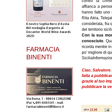
contro la crimi
affianca a perso
hanno fatto uno 
Rita Atria, Teleja
considerata, fra 
Il nostro Sophia Nero d’Avola
BIO medaglia d’argento al
del territorio sicil
Decanter World Wine Awards
Con la sua mort
2025!
conosciuto
. Qu
ricorda mentre i
FARMACIA
po’ migliore di qu
BINENTI
SiciliaInformazi
Ciao, Salvatore.
fatta a pubblicar
grazie al tuo im
pubblicare la ve
Via Roma, 1 - 90034 CORLEONE
(Pa) 📞091-8461341 - mail
farmaciabinenti@libero.it
alle
23:30