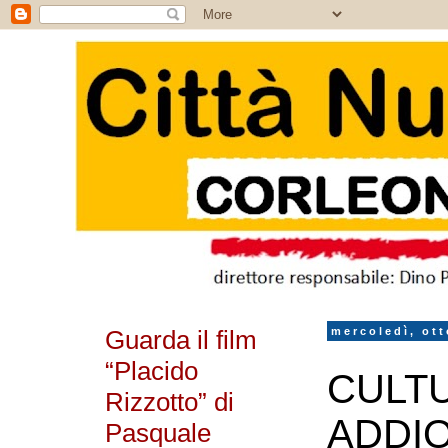
Guarda il film
mercoledì, ott
“Placido
CULTU
Rizzotto” di
ADDIO
Pasquale