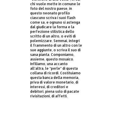
chi vuole mette in comune le
foto del nostro paese, in
questo neonato profilo
ciascuno scriva i suoi flash
come sa, e ognuno si astenga
dal giudicare la forma e la
perfezione stilistica dello
scritto di un altro, o eviti di
polemizzare. Semmai, integri
il frammento di un altro con le
sue aggiunte, o scriva il suo di
sana pianta. Componiamo,
assieme, questo mosaico.
Infiliamo, una accanto
all’altra, le “perle” di questa
collana di ricordi. Costituiamo
questa banca della memoria,
priva di valore monetario, di
interessi, di creditori e
debitori, piena solo di pacate
rivisitazioni, di affetti.