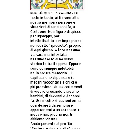
PERCHÈ QUESTA PAGINA? Di
tanto in tanto, affiorano alla
nostra memoria persone e
situazioni di tanti anni fa, a
Corleone. Non figure di spicco
per lignaggio, per
intellettualità, per impegno se
non quello “spicciolo”, proprio
di ogni giorno. A loro nessuna
via sarà mai intestata,
nessuno testo di nessuno
storico le tratteggerà. Eppure
sono comunque indelebili
nella nostra memoria. Ci
capita anche di pensare (e
magari raccontare a chi ci è
più prossimo) situazioni e modi
di vivere di quando eravamo
bambini, di decenni e decenni
fa. Usi, modi e situazioni ormai
così desueti da sembrare
appartenenti a un antenato. E
invece noi, proprio noi, li
abbiamo vissuti!
Analogamente al profilo
“Corleone di una volta”, in cui