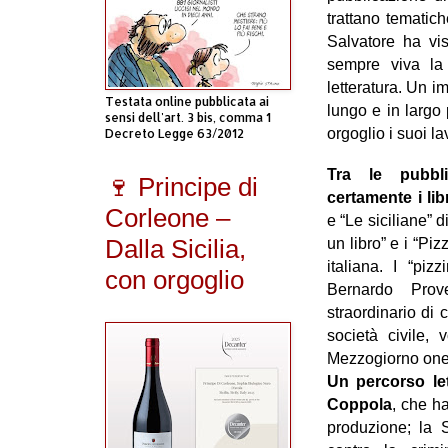
trattano tematich
Salvatore ha vi
sempre viva la
letteratura. Un 
Testata online pubblicata ai
lungo e in largo 
sensi dell'art. 3 bis, comma 1
orgoglio i suoi la
Decreto Legge 63/2012
Tra le pubbli
🍷 Principe di
certamente i li
Corleone –
e “Le siciliane” d
Dalla Sicilia,
un libro” e i “Piz
italiana. I “piz
con orgoglio
Bernardo Prov
straordinario di 
società civile, v
Mezzogiorno ones
Un percorso let
Coppola
, che h
produzione; la S