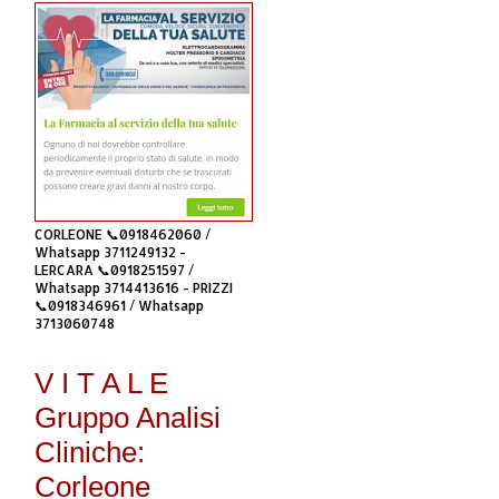
CORLEONE 📞0918462060 /
Whatsapp 3711249132 -
LERCARA 📞0918251597 /
Whatsapp 3714413616 - PRIZZI
📞0918346961 / Whatsapp
3713060748
V I T A L E
Gruppo Analisi
Cliniche:
Corleone