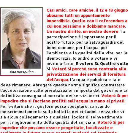
Cari amici, care amiche,
il 12 e 13 giugno
abbiamo tutti un appuntamento
imperdibile. Quello con il referendum a
cui non possiamo e dobbiamo mancare.
Un nostro diritto, un nostro dovere.
La
partecipazione è importante per il
nostro futuro, per la salvaguardia del
bene comune, per l’acqua, per
l'ambiente e la qualità della vita, per la
democrazia. Io andrò a votare e vi
invito a farlo.
E voterò Sì.
Quattro volte
Sì.
Voterò Sì perché sono contraria alla
Rita Borsellino
privatizzazione dei servizi di fornitura
dell’acqua.
L'acqua è pubblica e tale
deve rimanere. Abrogare questa norma significa contrastare
l’accelerazione sulle privatizzazioni imposta dal governo e la
definitiva consegna al mercato dei servizi idrici.
Voterò Sì per
impedire che si facciano profitti sull’acqua in mano ai privati.
Per evitare che il gestore possa speculare, caricando
indiscriminatamente sulla bolletta dei cittadini, senza che vi
sia alcun collegamento a qualsiasi logica di reinvestimento
per il miglioramento della qualità del servizio.
Voterò Sì per
impedire che possano essere progettate, localizzate e
realizzate in futuro nuove centrali nucleari sul territorio