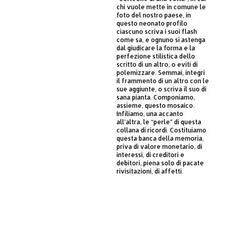
chi vuole mette in comune le
foto del nostro paese, in
questo neonato profilo
ciascuno scriva i suoi flash
come sa, e ognuno si astenga
dal giudicare la forma e la
perfezione stilistica dello
scritto di un altro, o eviti di
polemizzare. Semmai, integri
il frammento di un altro con le
sue aggiunte, o scriva il suo di
sana pianta. Componiamo,
assieme, questo mosaico.
Infiliamo, una accanto
all’altra, le “perle” di questa
collana di ricordi. Costituiamo
questa banca della memoria,
priva di valore monetario, di
interessi, di creditori e
debitori, piena solo di pacate
rivisitazioni, di affetti.