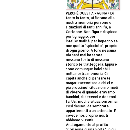
PERCHÈ QUESTA PAGINA? Di
tanto in tanto, affiorano alla
nostra memoria persone e
situazioni di tanti anni fa, a
Corleone. Non figure di spicco
per lignaggio, per
intellettualità, per impegno se
non quello “spicciolo”, proprio
di ogni giorno. A loro nessuna
via sarà mai intestata,
nessuno testo di nessuno
storico le tratteggerà. Eppure
sono comunque indelebili
nella nostra memoria. Ci
capita anche di pensare (e
magari raccontare a chi ci è
più prossimo) situazioni e modi
di vivere di quando eravamo
bambini, di decenni e decenni
fa. Usi, modi e situazioni ormai
così desueti da sembrare
appartenenti a un antenato. E
invece noi, proprio noi, li
abbiamo vissuti!
Analogamente al profilo
“Corleone di una volta”, in cui