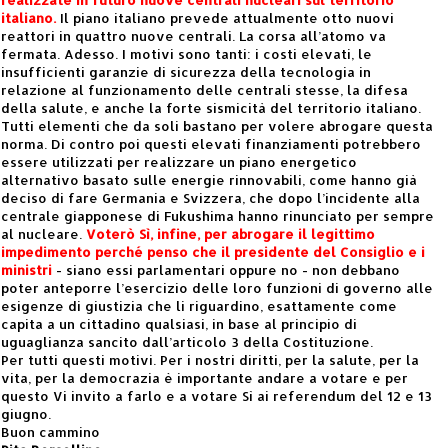
italiano.
Il piano italiano prevede attualmente otto nuovi
reattori in quattro nuove centrali. La corsa all’atomo va
fermata. Adesso. I motivi sono tanti: i costi elevati, le
insufficienti garanzie di sicurezza della tecnologia in
relazione al funzionamento delle centrali stesse, la difesa
della salute, e anche la forte sismicità del territorio italiano.
Tutti elementi che da soli bastano per volere abrogare questa
norma. Di contro poi questi elevati finanziamenti potrebbero
essere utilizzati per realizzare un piano energetico
alternativo basato sulle energie rinnovabili, come hanno già
deciso di fare Germania e Svizzera, che dopo l’incidente alla
centrale giapponese di Fukushima hanno rinunciato per sempre
al nucleare.
Voterò Sì, infine, per abrogare il legittimo
impedimento perché penso che il presidente del Consiglio e i
ministri
- siano essi parlamentari oppure no - non debbano
poter anteporre l’esercizio delle loro funzioni di governo alle
esigenze di giustizia che li riguardino, esattamente come
capita a un cittadino qualsiasi, in base al principio di
uguaglianza sancito dall’articolo 3 della Costituzione.
Per tutti questi motivi. Per i nostri diritti, per la salute, per la
vita, per la democrazia è importante andare a votare e per
questo Vi invito a farlo e a votare Sì ai referendum del 12 e 13
giugno.
Buon cammino