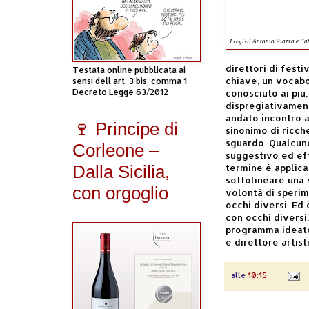
I registi
Antonio Piazza
e Fa
direttori di fest
Testata online pubblicata ai
chiave, un vocab
sensi dell'art. 3 bis, comma 1
Decreto Legge 63/2012
conosciuto ai più,
dispregiativament
andato incontro a
🍷 Principe di
sinonimo di ricch
sguardo. Qualcuno
Corleone –
suggestivo ed eff
Dalla Sicilia,
termine è applica
sottolineare una s
con orgoglio
volontà di sperim
occhi diversi. Ed 
con occhi diversi
programma ideato
e direttore artist
alle
10:15