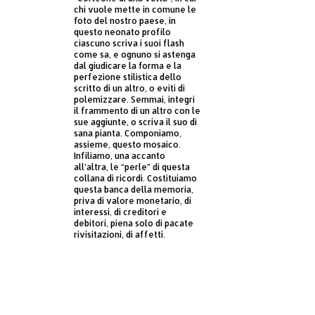
chi vuole mette in comune le
foto del nostro paese, in
questo neonato profilo
ciascuno scriva i suoi flash
come sa, e ognuno si astenga
dal giudicare la forma e la
perfezione stilistica dello
scritto di un altro, o eviti di
polemizzare. Semmai, integri
il frammento di un altro con le
sue aggiunte, o scriva il suo di
sana pianta. Componiamo,
assieme, questo mosaico.
Infiliamo, una accanto
all’altra, le “perle” di questa
collana di ricordi. Costituiamo
questa banca della memoria,
priva di valore monetario, di
interessi, di creditori e
debitori, piena solo di pacate
rivisitazioni, di affetti.