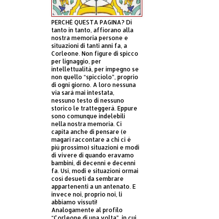
PERCHÈ QUESTA PAGINA? Di
tanto in tanto, affiorano alla
nostra memoria persone e
situazioni di tanti anni fa, a
Corleone. Non figure di spicco
per lignaggio, per
intellettualità, per impegno se
non quello “spicciolo”, proprio
di ogni giorno. A loro nessuna
via sarà mai intestata,
nessuno testo di nessuno
storico le tratteggerà. Eppure
sono comunque indelebili
nella nostra memoria. Ci
capita anche di pensare (e
magari raccontare a chi ci è
più prossimo) situazioni e modi
di vivere di quando eravamo
bambini, di decenni e decenni
fa. Usi, modi e situazioni ormai
così desueti da sembrare
appartenenti a un antenato. E
invece noi, proprio noi, li
abbiamo vissuti!
Analogamente al profilo
“Corleone di una volta”, in cui