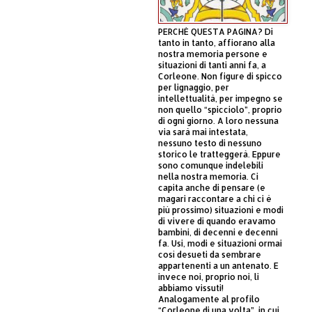
PERCHÈ QUESTA PAGINA? Di
tanto in tanto, affiorano alla
nostra memoria persone e
situazioni di tanti anni fa, a
Corleone. Non figure di spicco
per lignaggio, per
intellettualità, per impegno se
non quello “spicciolo”, proprio
di ogni giorno. A loro nessuna
via sarà mai intestata,
nessuno testo di nessuno
storico le tratteggerà. Eppure
sono comunque indelebili
nella nostra memoria. Ci
capita anche di pensare (e
magari raccontare a chi ci è
più prossimo) situazioni e modi
di vivere di quando eravamo
bambini, di decenni e decenni
fa. Usi, modi e situazioni ormai
così desueti da sembrare
appartenenti a un antenato. E
invece noi, proprio noi, li
abbiamo vissuti!
Analogamente al profilo
“Corleone di una volta”, in cui