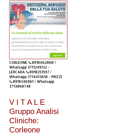
CORLEONE 📞0918462060 /
Whatsapp 3711249132 -
LERCARA 📞0918251597 /
Whatsapp 3714413616 - PRIZZI
📞0918346961 / Whatsapp
3713060748
V I T A L E
Gruppo Analisi
Cliniche:
Corleone