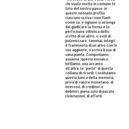
chi vuole mette in comune le
foto del nostro paese, in
questo neonato profilo
ciascuno scriva i suoi flash
come sa, e ognuno si astenga
dal giudicare la forma e la
perfezione stilistica dello
scritto di un altro, o eviti di
polemizzare. Semmai, integri
il frammento di un altro con le
sue aggiunte, o scriva il suo di
sana pianta. Componiamo,
assieme, questo mosaico.
Infiliamo, una accanto
all’altra, le “perle” di questa
collana di ricordi. Costituiamo
questa banca della memoria,
priva di valore monetario, di
interessi, di creditori e
debitori, piena solo di pacate
rivisitazioni, di affetti.