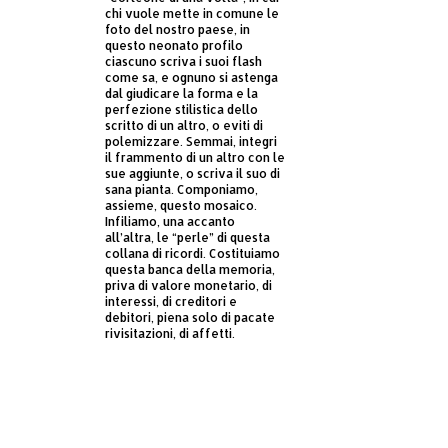
chi vuole mette in comune le
foto del nostro paese, in
questo neonato profilo
ciascuno scriva i suoi flash
come sa, e ognuno si astenga
dal giudicare la forma e la
perfezione stilistica dello
scritto di un altro, o eviti di
polemizzare. Semmai, integri
il frammento di un altro con le
sue aggiunte, o scriva il suo di
sana pianta. Componiamo,
assieme, questo mosaico.
Infiliamo, una accanto
all’altra, le “perle” di questa
collana di ricordi. Costituiamo
questa banca della memoria,
priva di valore monetario, di
interessi, di creditori e
debitori, piena solo di pacate
rivisitazioni, di affetti.