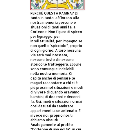
PERCHÈ QUESTA PAGINA? Di
tanto in tanto, affiorano alla
nostra memoria persone e
situazioni di tanti anni fa, a
Corleone. Non figure di spicco
per lignaggio, per
intellettualità, per impegno se
non quello “spicciolo”, proprio
di ogni giorno. A loro nessuna
via sarà mai intestata,
nessuno testo di nessuno
storico le tratteggerà. Eppure
sono comunque indelebili
nella nostra memoria. Ci
capita anche di pensare (e
magari raccontare a chi ci è
più prossimo) situazioni e modi
di vivere di quando eravamo
bambini, di decenni e decenni
fa. Usi, modi e situazioni ormai
così desueti da sembrare
appartenenti a un antenato. E
invece noi, proprio noi, li
abbiamo vissuti!
Analogamente al profilo
“Corleone di una volta”, in cui