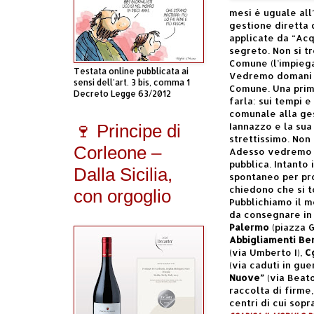
mesi è uguale all
gestione diretta 
applicate da “Acqu
segreto. Non si tr
Comune (l’impiegat
Testata online pubblicata ai
Vedremo domani e
sensi dell'art. 3 bis, comma 1
Comune. Una prim
Decreto Legge 63/2012
farla: sui tempi 
comunale alla ges
Iannazzo e la sua
🍷 Principe di
strettissimo. Non 
Corleone –
Adesso vedremo di
pubblica. Intanto 
Dalla Sicilia,
spontaneo per pro
chiedono che si t
con orgoglio
Pubblichiamo il m
da consegnare in 
Palermo
(piazza G
Abbigliamenti Be
(via Umberto I),
C
(via caduti in gue
Nuove”
(via Beato
raccolta di firme
centri di cui sopra