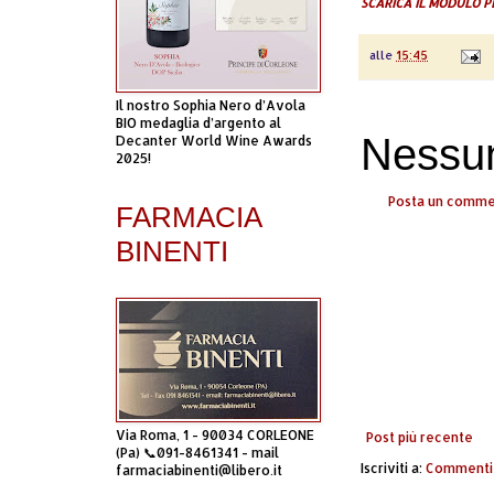
SCARICA IL MODULO P
alle
15:45
Il nostro Sophia Nero d’Avola
BIO medaglia d’argento al
Nessu
Decanter World Wine Awards
2025!
Posta un comm
FARMACIA
BINENTI
Via Roma, 1 - 90034 CORLEONE
Post più recente
(Pa) 📞091-8461341 - mail
Iscriviti a:
Commenti 
farmaciabinenti@libero.it