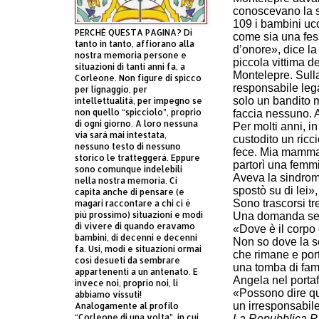
conoscevano la s
109 i bambini uc
PERCHÈ QUESTA PAGINA? Di
come sia una fes
tanto in tanto, affiorano alla
d’onore», dice l
nostra memoria persone e
piccola vittima de
situazioni di tanti anni fa, a
Montelepre. Sulla
Corleone. Non figure di spicco
responsabile lega
per lignaggio, per
solo un bandito 
intellettualità, per impegno se
non quello “spicciolo”, proprio
faccia nessuno. 
di ogni giorno. A loro nessuna
Per molti anni, i
via sarà mai intestata,
custodito un ricc
nessuno testo di nessuno
fece. Mia mamma 
storico le tratteggerà. Eppure
partorì una femmi
sono comunque indelebili
Aveva la sindrome
nella nostra memoria. Ci
spostò su di lei»
capita anche di pensare (e
Sono trascorsi tr
magari raccontare a chi ci è
più prossimo) situazioni e modi
Una domanda senz
di vivere di quando eravamo
«Dove è il corpo 
bambini, di decenni e decenni
Non so dove la s
fa. Usi, modi e situazioni ormai
che rimane e port
così desueti da sembrare
una tomba di famigl
appartenenti a un antenato. E
Angela nel portaf
invece noi, proprio noi, li
«Possono dire que
abbiamo vissuti!
un irresponsabil
Analogamente al profilo
“Corleone di una volta”, in cui
La Repubblica Pa