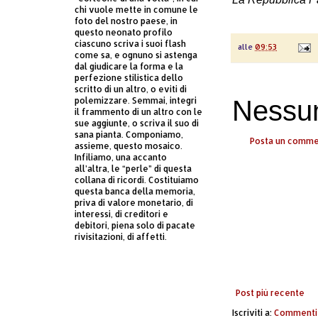
chi vuole mette in comune le
foto del nostro paese, in
questo neonato profilo
ciascuno scriva i suoi flash
alle
09:53
come sa, e ognuno si astenga
dal giudicare la forma e la
perfezione stilistica dello
scritto di un altro, o eviti di
Nessu
polemizzare. Semmai, integri
il frammento di un altro con le
sue aggiunte, o scriva il suo di
sana pianta. Componiamo,
Posta un comm
assieme, questo mosaico.
Infiliamo, una accanto
all’altra, le “perle” di questa
collana di ricordi. Costituiamo
questa banca della memoria,
priva di valore monetario, di
interessi, di creditori e
debitori, piena solo di pacate
rivisitazioni, di affetti.
Post più recente
Iscriviti a:
Commenti 