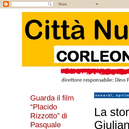
Guarda il film
venerdì, april
“Placido
La sto
Rizzotto” di
Giulia
Pasquale