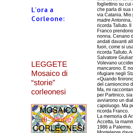
fogliettino su cu
L'ora a
che parla di sua
via Catania. Mio
Corleone:
madre Antonina, o
ricorda Talluto. Il
Franco prendono 
nonna. Cenano da
andati davanti all
fuori, come si us
ricorda Talluto. 
Salvatore Giulia
LEGGETE
Volevano uccidere
mancarono. E non
Mosaico di
rifugiare negli Sta
«Quando finirono 
“storie”
del camioncino di
Ma, mi raccontaro
corleonesi
per Partinico, si
avviarono un dial
capoluogo. Ma per
ricorda Franco.
La memoria di Ang
Accetta, la mamm
1986 a Palermo. 
Montelepre davan