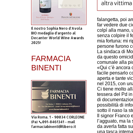
falangetta, poi a
far vedere due cic
Il nostro Sophia Nero d’Avola
colpì alla mano, 
BIO medaglia d’argento al
senza colpire il 
Decanter World Wine Awards
mia fortuna: mi rip
2025!
persone furono c
La sindaca di Mon
FARMACIA
da questo omicidi
comunale alla pic
BINENTI
«Qui c’è ancora 
facile pensarlo co
aperta e tante vi
nel 2015, con una 
Ci tiene molto al
tessera del Pd in
di documentazione
possibilità di inf
sotto il naso la st
Il signor Franco 
Via Roma, 1 - 90034 CORLEONE
l’agguato, ma la s
(Pa) 📞091-8461341 - mail
da averla fatta su
farmaciabinenti@libero.it
una tasca interna 