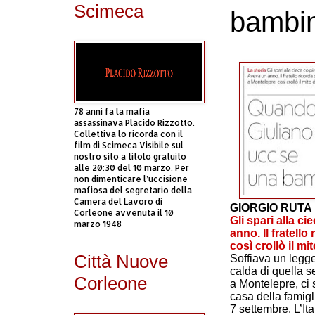
Scimeca
bambi
78 anni fa la mafia
assassinava Placido Rizzotto.
Collettiva lo ricorda con il
film di Scimeca Visibile sul
nostro sito a titolo gratuito
alle 20:30 del 10 marzo. Per
non dimenticare l’uccisione
mafiosa del segretario della
Camera del Lavoro di
GIORGIO RUTA
Corleone avvenuta il 10
Gli spari alla c
marzo 1948
anno. Il fratell
così crollò il m
Città Nuove
Soffiava un legge
calda di quella s
Corleone
a Montelepre, ci s
casa della famigl
7 settembre. L’It