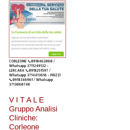
CORLEONE 📞0918462060 /
Whatsapp 3711249132 -
LERCARA 📞0918251597 /
Whatsapp 3714413616 - PRIZZI
📞0918346961 / Whatsapp
3713060748
V I T A L E
Gruppo Analisi
Cliniche:
Corleone