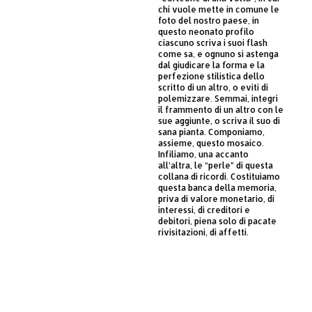
chi vuole mette in comune le
foto del nostro paese, in
questo neonato profilo
ciascuno scriva i suoi flash
come sa, e ognuno si astenga
dal giudicare la forma e la
perfezione stilistica dello
scritto di un altro, o eviti di
polemizzare. Semmai, integri
il frammento di un altro con le
sue aggiunte, o scriva il suo di
sana pianta. Componiamo,
assieme, questo mosaico.
Infiliamo, una accanto
all’altra, le “perle” di questa
collana di ricordi. Costituiamo
questa banca della memoria,
priva di valore monetario, di
interessi, di creditori e
debitori, piena solo di pacate
rivisitazioni, di affetti.