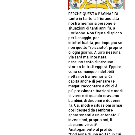
PERCHÈ QUESTA PAGINA? Di
tanto in tanto, affiorano alla
nostra memoria persone e
situazioni di tanti anni fa, a
Corleone. Non figure di spicco
per lignaggio, per
intellettualità, per impegno se
non quello “spicciolo”, proprio
di ogni giorno. A loro nessuna
via sarà mai intestata,
nessuno testo di nessuno
storico le tratteggerà. Eppure
sono comunque indelebili
nella nostra memoria. Ci
capita anche di pensare (e
magari raccontare a chi ci è
più prossimo) situazioni e modi
di vivere di quando eravamo
bambini, di decenni e decenni
fa. Usi, modi e situazioni ormai
così desueti da sembrare
appartenenti a un antenato. E
invece noi, proprio noi, li
abbiamo vissuti!
Analogamente al profilo
“Corleone di una volta”, in cui