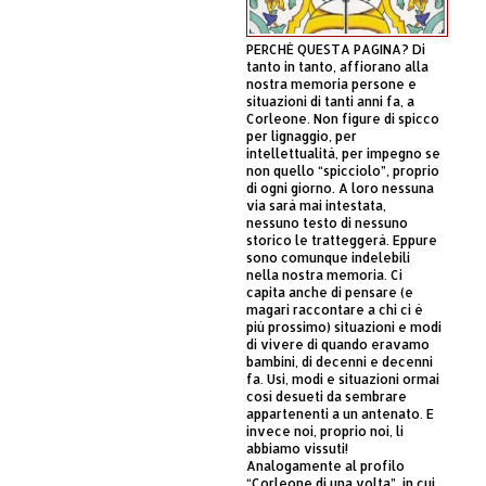
PERCHÈ QUESTA PAGINA? Di
tanto in tanto, affiorano alla
nostra memoria persone e
situazioni di tanti anni fa, a
Corleone. Non figure di spicco
per lignaggio, per
intellettualità, per impegno se
non quello “spicciolo”, proprio
di ogni giorno. A loro nessuna
via sarà mai intestata,
nessuno testo di nessuno
storico le tratteggerà. Eppure
sono comunque indelebili
nella nostra memoria. Ci
capita anche di pensare (e
magari raccontare a chi ci è
più prossimo) situazioni e modi
di vivere di quando eravamo
bambini, di decenni e decenni
fa. Usi, modi e situazioni ormai
così desueti da sembrare
appartenenti a un antenato. E
invece noi, proprio noi, li
abbiamo vissuti!
Analogamente al profilo
“Corleone di una volta”, in cui