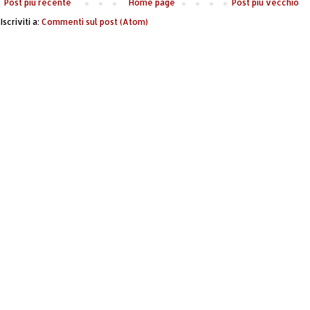
Post più recente
Home page
Post più vecchio
Iscriviti a:
Commenti sul post (Atom)