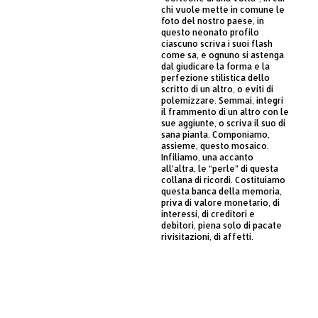
chi vuole mette in comune le
foto del nostro paese, in
questo neonato profilo
ciascuno scriva i suoi flash
come sa, e ognuno si astenga
dal giudicare la forma e la
perfezione stilistica dello
scritto di un altro, o eviti di
polemizzare. Semmai, integri
il frammento di un altro con le
sue aggiunte, o scriva il suo di
sana pianta. Componiamo,
assieme, questo mosaico.
Infiliamo, una accanto
all’altra, le “perle” di questa
collana di ricordi. Costituiamo
questa banca della memoria,
priva di valore monetario, di
interessi, di creditori e
debitori, piena solo di pacate
rivisitazioni, di affetti.