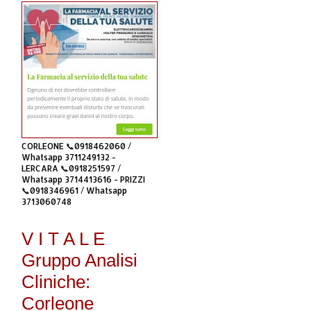
CORLEONE 📞0918462060 /
Whatsapp 3711249132 -
LERCARA 📞0918251597 /
Whatsapp 3714413616 - PRIZZI
📞0918346961 / Whatsapp
3713060748
V I T A L E
Gruppo Analisi
Cliniche:
Corleone