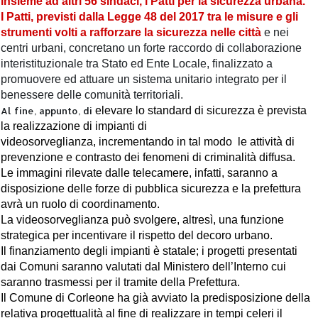
insieme ad altri 56 sindaci, i
Patti per la sicurezza urbana.
I Patti, previsti dalla Legge 48 del 2017 tra le misure e gli
strumenti volti a rafforzare la sicurezza nelle città
e nei
centri urbani, concretano un forte raccordo di collaborazione
interistituzionale tra Stato ed Ente Locale, finalizzato a
promuovere ed attuare un sistema unitario integrato per il
benessere delle comunità territoriali.
Al fine, appunto, di
elevare lo standard di sicurezza è prevista
la realizzazione di impianti di
videosorveglianza, incrementando in tal modo le attività di
prevenzione e contrasto dei fenomeni di criminalità diffusa.
Le immagini rilevate dalle telecamere, infatti, saranno a
disposizione delle forze di pubblica sicurezza e la prefettura
avrà un ruolo di coordinamento.
La videosorveglianza può svolgere, altresì, una funzione
strategica per incentivare il rispetto del decoro urbano.
Il finanziamento degli impianti è statale; i progetti presentati
dai Comuni saranno valutati dal Ministero dell’Interno cui
saranno trasmessi per il tramite della Prefettura.
Il Comune di Corleone ha già avviato la predisposizione della
relativa progettualità al fine di realizzare in tempi celeri il