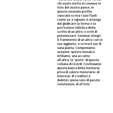
chi vuole mette in comune le
foto del nostro paese, in
questo neonato profilo
ciascuno scriva i suoi flash
come sa, e ognuno si astenga
dal giudicare la forma e la
perfezione stilistica dello
scritto di un altro, o eviti di
polemizzare. Semmai, integri
il frammento di un altro con le
sue aggiunte, o scriva il suo di
sana pianta. Componiamo,
assieme, questo mosaico.
Infiliamo, una accanto
all’altra, le “perle” di questa
collana di ricordi. Costituiamo
questa banca della memoria,
priva di valore monetario, di
interessi, di creditori e
debitori, piena solo di pacate
rivisitazioni, di affetti.