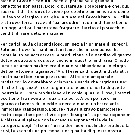
piccolo favore ricevuto. Piccolo, poiché se è grande il
panettone non basta. Dolci o bustarelle il problema è che, qui,
spesso, il diritto dovuto viene percepito e amministrato come
un favore elargito. Così gira la ruota del favoritismo, in Sicilia
e altrove. Ieri arrivava il “panareddru” ricolmo di tanto ben di
Dio oggi arriva il panettone fragrante, farcito di pistacchi e
canditi di rare delizie siciliane.
Per carità, nulla di scandaloso, un’inezia in un mare di sprechi.
Solo una lieve forma di malcostume che, in compenso, ha
contribuito ad accrescere la produzione e le vendite di questo
dolce prelibato e costoso, anche in questi anni di crisi. Chiedo
lumi a un amico pasticciere il quale si abbandona a un elogio
del panettone artigianale. “A differenza di quelli industriali, i
nostri panettoni sono pezzi unici. Altro che artigianale,
“artistico” lo dovrebbero chiamare. Guarda che “sgrignatura”
(1), che fragranza! In certe giornate, è più richiesto di quello
industriale”. E’una produzione di nicchia, quasi di lusso, i prezzi
oscillano fra i venti e i quaranta euro. A ben pensarci, un
giorno di lavoro di un edile a nero o due di un bracciante
immigrato clandestino. Eppure- rileva il bravo pasticciere-
molti acquistano per sfizio o per “bisogno”. La prima ragione mi
è chiara e si spiega con la crescita esponenziale della
categoria degli “sfiziosi” ossia dei nuovi ricchi che produce la
crisi, la seconda un po’ meno. L’originalità di questa nostra