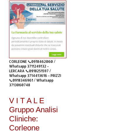
CORLEONE 📞0918462060 /
Whatsapp 3711249132 -
LERCARA 📞0918251597 /
Whatsapp 3714413616 - PRIZZI
📞0918346961 / Whatsapp
3713060748
V I T A L E
Gruppo Analisi
Cliniche:
Corleone