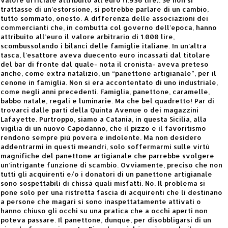
trattasse di un’estorsione, si potrebbe parlare di un cambio,
tutto sommato, onesto. A differenza delle associazioni dei
commercianti che, in combutta col governo dell’epoca, hanno
attribuito all’euro il valore arbitrario di 1.000 lire,
scombussolando i bilanci delle famiglie italiane. In un’altra
tasca, l’esattore aveva duecento euro incassati dal titolare
del bar di fronte dal quale- nota il cronista- aveva preteso
anche, come extra natalizio, un “panettone artigianale”, per il
cenone in famiglia. Non si era accontentato di uno industriale,
come negli anni precedenti. Famiglia, panettone, caramelle,
babbo natale, regali e luminarie. Ma che bel quadretto! Par di
trovarci dalle parti della Quinta Avenue o dei magazzini
Lafayette. Purtroppo, siamo a Catania, in questa Sicilia, alla
vigilia di un nuovo Capodanno, che il pizzo e il favoritismo
rendono sempre più povera e indolente. Ma non desidero
addentrarmi in questi meandri, solo soffermarmi sulle virtù
magnifiche del panettone artigianale che parrebbe svolgere
un’intrigante funzione di scambio. Ovviamente, preciso che non
tutti gli acquirenti e/o i donatori di un panettone artigianale
sono sospettabili di chissà quali misfatti. No. Il problema si
pone solo per una ristretta fascia di acquirenti che li destinano
a persone che magari si sono inaspettatamente attivati o
hanno chiuso gli occhi su una pratica che a occhi aperti non
poteva passare. Il panettone, dunque, per disobbligarsi di un