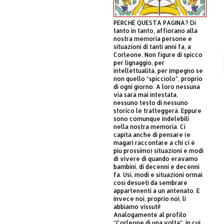
PERCHÈ QUESTA PAGINA? Di
tanto in tanto, affiorano alla
nostra memoria persone e
situazioni di tanti anni fa, a
Corleone. Non figure di spicco
per lignaggio, per
intellettualità, per impegno se
non quello “spicciolo”, proprio
di ogni giorno. A loro nessuna
via sarà mai intestata,
nessuno testo di nessuno
storico le tratteggerà. Eppure
sono comunque indelebili
nella nostra memoria. Ci
capita anche di pensare (e
magari raccontare a chi ci è
più prossimo) situazioni e modi
di vivere di quando eravamo
bambini, di decenni e decenni
fa. Usi, modi e situazioni ormai
così desueti da sembrare
appartenenti a un antenato. E
invece noi, proprio noi, li
abbiamo vissuti!
Analogamente al profilo
“Corleone di una volta”, in cui