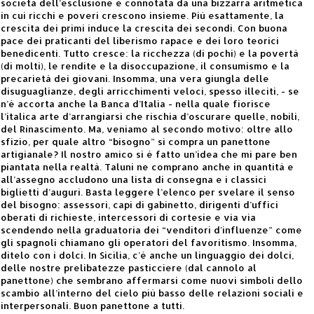
società dell’esclusione è connotata da una bizzarra aritmetica
in cui ricchi e poveri crescono insieme. Più esattamente, la
crescita dei primi induce la crescita dei secondi. Con buona
pace dei praticanti del liberismo rapace e dei loro teorici
benedicenti. Tutto cresce: la ricchezza (di pochi) e la povertà
(di molti), le rendite e la disoccupazione, il consumismo e la
precarietà dei giovani. Insomma, una vera giungla delle
disuguaglianze, degli arricchimenti veloci, spesso illeciti, - se
n’è accorta anche la Banca d’Italia - nella quale fiorisce
l’italica arte d’arrangiarsi che rischia d’oscurare quelle, nobili,
del Rinascimento. Ma, veniamo al secondo motivo: oltre allo
sfizio, per quale altro “bisogno” si compra un panettone
artigianale? Il nostro amico si è fatto un’idea che mi pare ben
piantata nella realtà. Taluni ne comprano anche in quantità e
all’assegno accludono una lista di consegna e i classici
biglietti d’auguri. Basta leggere l’elenco per svelare il senso
del bisogno: assessori, capi di gabinetto, dirigenti d’uffici
oberati di richieste, intercessori di cortesie e via via
scendendo nella graduatoria dei “venditori d'influenze” come
gli spagnoli chiamano gli operatori del favoritismo. Insomma,
ditelo con i dolci. In Sicilia, c’è anche un linguaggio dei dolci,
delle nostre prelibatezze pasticciere (dal cannolo al
panettone) che sembrano affermarsi come nuovi simboli dello
scambio all’interno del cielo più basso delle relazioni sociali e
interpersonali. Buon panettone a tutti.