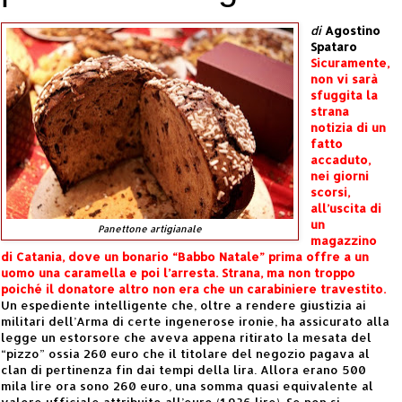
di
Agostino
Spataro
Sicuramente,
non vi sarà
sfuggita la
strana
notizia di un
fatto
accaduto,
nei giorni
scorsi,
all’uscita di
un
Panettone artigianale
magazzino
di Catania, dove un bonario “Babbo Natale” prima offre a un
uomo una caramella e poi l’arresta. Strana, ma non troppo
poiché il donatore altro non era che un carabiniere travestito.
Un espediente intelligente che, oltre a rendere giustizia ai
militari dell’Arma di certe ingenerose ironie, ha assicurato alla
legge un estorsore che aveva appena ritirato la mesata del
“pizzo” ossia 260 euro che il titolare del negozio pagava al
clan di pertinenza fin dai tempi della lira. Allora erano 500
mila lire ora sono 260 euro, una somma quasi equivalente al
valore ufficiale attribuito all’euro (1.936 lire). Se non si