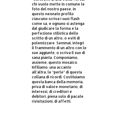
chi vuole mette in comune le
foto del nostro paese, in
questo neonato profilo
ciascuno scriva i suoi flash
come sa, e ognuno si astenga
dal giudicare la forma e la
perfezione stilistica dello
scritto di un altro, o eviti di
polemizzare. Semmai, integri
il frammento di un altro con le
sue aggiunte, o scriva il suo di
sana pianta. Componiamo,
assieme, questo mosaico.
Infiliamo, una accanto
all’altra, le “perle” di questa
collana di ricordi. Costituiamo
questa banca della memoria,
priva di valore monetario, di
interessi, di creditori e
debitori, piena solo di pacate
rivisitazioni, di affetti.