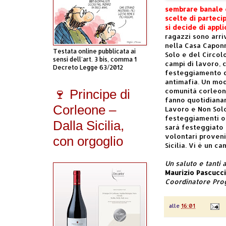
sembrare banale 
scelte di parteci
si decide di appli
ragazzi sono arri
nella Casa Capon
Testata online pubblicata ai
Solo e del Circolo
sensi dell'art. 3 bis, comma 1
campi di lavoro, 
Decreto Legge 63/2012
festeggiamento d
antimafia. Un mod
comunità corleon
🍷 Principe di
fanno quotidianam
Corleone –
Lavoro e Non Solo
festeggiamenti or
Dalla Sicilia,
sarà festeggiato 
volontari proveni
con orgoglio
Sicilia. Vi è un c
Un saluto e tanti 
Maurizio Pascucci
Coordinatore Prog
alle
16:01