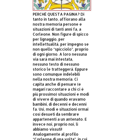
PERCHÈ QUESTA PAGINA? Di
tanto in tanto, affiorano alla
nostra memoria persone e
situazioni di tanti anni fa, a
Corleone. Non figure di spicco
per lignaggio, per
intellettualità, per impegno se
non quello “spicciolo”, proprio
di ogni giorno. A loro nessuna
via sarà mai intestata,
nessuno testo di nessuno
storico le tratteggerà. Eppure
sono comunque indelebili
nella nostra memoria. Ci
capita anche di pensare (e
magari raccontare a chi ci è
più prossimo) situazioni e modi
di vivere di quando eravamo
bambini, di decenni e decenni
fa. Usi, modi e situazioni ormai
così desueti da sembrare
appartenenti a un antenato. E
invece noi, proprio noi, li
abbiamo vissuti!
Analogamente al profilo
“Corleone di una volta”, in cui