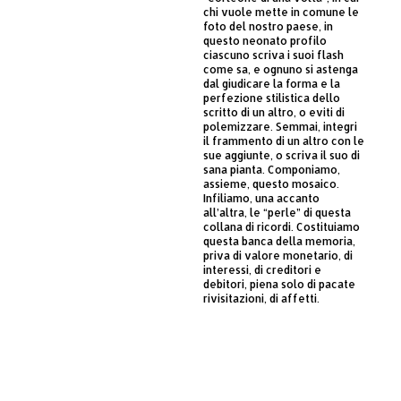
chi vuole mette in comune le
foto del nostro paese, in
questo neonato profilo
ciascuno scriva i suoi flash
come sa, e ognuno si astenga
dal giudicare la forma e la
perfezione stilistica dello
scritto di un altro, o eviti di
polemizzare. Semmai, integri
il frammento di un altro con le
sue aggiunte, o scriva il suo di
sana pianta. Componiamo,
assieme, questo mosaico.
Infiliamo, una accanto
all’altra, le “perle” di questa
collana di ricordi. Costituiamo
questa banca della memoria,
priva di valore monetario, di
interessi, di creditori e
debitori, piena solo di pacate
rivisitazioni, di affetti.