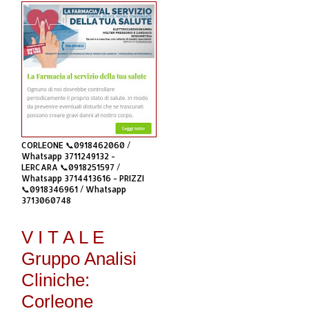
CORLEONE 📞0918462060 /
Whatsapp 3711249132 -
LERCARA 📞0918251597 /
Whatsapp 3714413616 - PRIZZI
📞0918346961 / Whatsapp
3713060748
V I T A L E
Gruppo Analisi
Cliniche:
Corleone