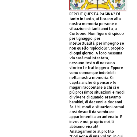
PERCHÈ QUESTA PAGINA? Di
tanto in tanto, affiorano alla
nostra memoria persone e
situazioni di tanti anni fa, a
Corleone. Non figure di spicco
per lignaggio, per
intellettualità, per impegno se
non quello “spicciolo”, proprio
di ogni giorno. A loro nessuna
via sarà mai intestata,
nessuno testo di nessuno
storico le tratteggerà. Eppure
sono comunque indelebili
nella nostra memoria. Ci
capita anche di pensare (e
magari raccontare a chi ci è
più prossimo) situazioni e modi
di vivere di quando eravamo
bambini, di decenni e decenni
fa. Usi, modi e situazioni ormai
così desueti da sembrare
appartenenti a un antenato. E
invece noi, proprio noi, li
abbiamo vissuti!
Analogamente al profilo
“Corleone di una volta”, in cui