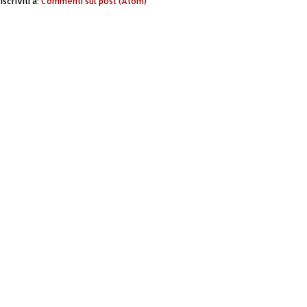
Iscriviti a:
Commenti sul post (Atom)