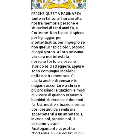
PERCHÈ QUESTA PAGINA? Di
tanto in tanto, affiorano alla
nostra memoria persone e
situazioni di tanti anni fa, a
Corleone. Non figure di spicco
per lignaggio, per
intellettualità, per impegno se
non quello “spicciolo”, proprio
di ogni giorno. A loro nessuna
via sarà mai intestata,
nessuno testo di nessuno
storico le tratteggerà. Eppure
sono comunque indelebili
nella nostra memoria. Ci
capita anche di pensare (e
magari raccontare a chi ci è
più prossimo) situazioni e modi
di vivere di quando eravamo
bambini, di decenni e decenni
fa. Usi, modi e situazioni ormai
così desueti da sembrare
appartenenti a un antenato. E
invece noi, proprio noi, li
abbiamo vissuti!
Analogamente al profilo
“Corleone di una volta”, in cui