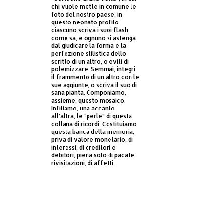
chi vuole mette in comune le
foto del nostro paese, in
questo neonato profilo
ciascuno scriva i suoi flash
come sa, e ognuno si astenga
dal giudicare la forma e la
perfezione stilistica dello
scritto di un altro, o eviti di
polemizzare. Semmai, integri
il frammento di un altro con le
sue aggiunte, o scriva il suo di
sana pianta. Componiamo,
assieme, questo mosaico.
Infiliamo, una accanto
all’altra, le “perle” di questa
collana di ricordi. Costituiamo
questa banca della memoria,
priva di valore monetario, di
interessi, di creditori e
debitori, piena solo di pacate
rivisitazioni, di affetti.