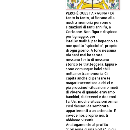
PERCHÈ QUESTA PAGINA? Di
tanto in tanto, affiorano alla
nostra memoria persone e
situazioni di tanti anni fa, a
Corleone. Non figure di spicco
per lignaggio, per
intellettualità, per impegno se
non quello “spicciolo”, proprio
di ogni giorno. A loro nessuna
via sarà mai intestata,
nessuno testo di nessuno
storico le tratteggerà. Eppure
sono comunque indelebili
nella nostra memoria. Ci
capita anche di pensare (e
magari raccontare a chi ci è
più prossimo) situazioni e modi
di vivere di quando eravamo
bambini, di decenni e decenni
fa. Usi, modi e situazioni ormai
così desueti da sembrare
appartenenti a un antenato. E
invece noi, proprio noi, li
abbiamo vissuti!
Analogamente al profilo
“Corleone di una volta”, in cui