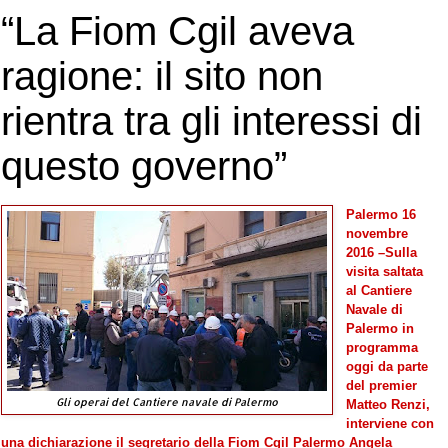
“La Fiom Cgil aveva
ragione: il sito non
rientra tra gli interessi di
questo governo”
Palermo 16 
novembre 
2016 –Sulla 
visita saltata 
al Cantiere 
Navale di 
Palermo in 
programma 
oggi da parte 
del premier 
Gli operai del Cantiere navale di Palermo
Matteo Renzi, 
interviene con 
una dichiarazione il segretario della Fiom Cgil Palermo Angela 