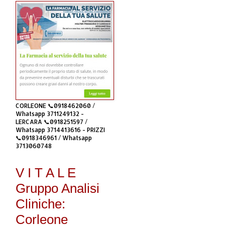
CORLEONE 📞0918462060 /
Whatsapp 3711249132 -
LERCARA 📞0918251597 /
Whatsapp 3714413616 - PRIZZI
📞0918346961 / Whatsapp
3713060748
V I T A L E
Gruppo Analisi
Cliniche:
Corleone