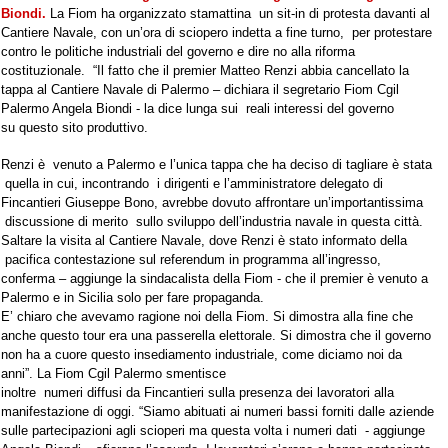
Biondi.
 La Fiom ha organizzato stamattina  un sit-in di protesta davanti al 
Cantiere Navale, con un’ora di sciopero indetta a fine turno,  per protestare 
contro le politiche industriali del governo e dire no alla riforma 
costituzionale.  “Il fatto che il premier Matteo Renzi abbia cancellato la 
tappa al Cantiere Navale di Palermo – dichiara il segretario Fiom Cgil 
Palermo Angela Biondi - la dice lunga sui  reali interessi del governo 
su questo sito produttivo. 
Renzi è  venuto a Palermo e l’unica tappa che ha deciso di tagliare è stata 
 quella in cui, incontrando  i dirigenti e l’amministratore delegato di 
Fincantieri Giuseppe Bono, avrebbe dovuto affrontare un’importantissima 
 discussione di merito  sullo sviluppo dell’industria navale in questa città. 
Saltare la visita al Cantiere Navale, dove Renzi è stato informato della 
 pacifica contestazione sul referendum in programma all’ingresso, 
conferma – aggiunge la sindacalista della Fiom - che il premier è venuto a 
Palermo e in Sicilia solo per fare propaganda.

E’ chiaro che avevamo ragione noi della Fiom. Si dimostra alla fine che 
anche questo tour era una passerella elettorale. Si dimostra che il governo 
non ha a cuore questo insediamento industriale, come diciamo noi da 
anni”.
 La Fiom Cgil Palermo smentisce

inoltre  numeri diffusi da Fincantieri sulla presenza dei lavoratori alla 
manifestazione di oggi. “Siamo abituati ai numeri bassi forniti dalle aziende 
sulle partecipazioni agli scioperi ma questa volta i numeri dati  - aggiunge 