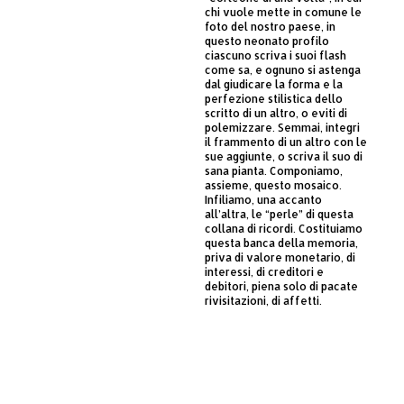
chi vuole mette in comune le
foto del nostro paese, in
questo neonato profilo
ciascuno scriva i suoi flash
come sa, e ognuno si astenga
dal giudicare la forma e la
perfezione stilistica dello
scritto di un altro, o eviti di
polemizzare. Semmai, integri
il frammento di un altro con le
sue aggiunte, o scriva il suo di
sana pianta. Componiamo,
assieme, questo mosaico.
Infiliamo, una accanto
all’altra, le “perle” di questa
collana di ricordi. Costituiamo
questa banca della memoria,
priva di valore monetario, di
interessi, di creditori e
debitori, piena solo di pacate
rivisitazioni, di affetti.