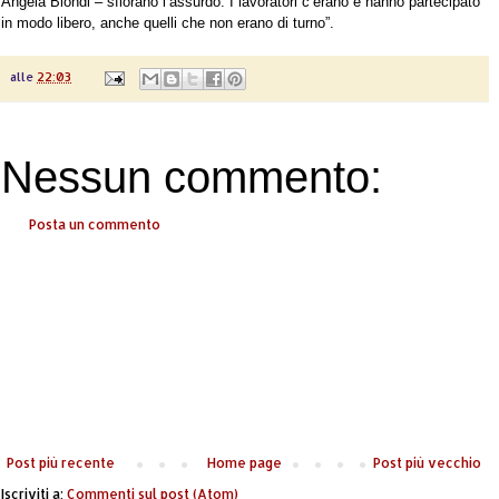
Angela Biondi – sfiorano l’assurdo. I lavoratori c’erano e hanno partecipato 
in modo libero, anche quelli che non erano di turno”.
alle
22:03
Nessun commento:
Posta un commento
Post più recente
Home page
Post più vecchio
Iscriviti a:
Commenti sul post (Atom)