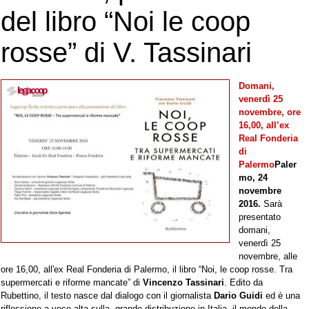
del libro “Noi le coop
rosse” di V. Tassinari
Domani,
venerdì 25
novembre, ore
16,00, all’ex
Real Fonderia
di
Palermo
Paler
mo, 24
novembre
2016.
Sarà
presentato
domani,
venerdì 25
novembre, alle
ore 16,00, all'ex Real Fonderia di Palermo, il libro “Noi, le coop rosse. Tra
supermercati e riforme mancate” di
Vincenzo
Tassinari
. Edito da
Rubettino, il testo nasce dal dialogo con il giornalista
Dario Guidi
ed è una
riflessione a voce alta sulla grande distribuzione in Italia, il mondo della