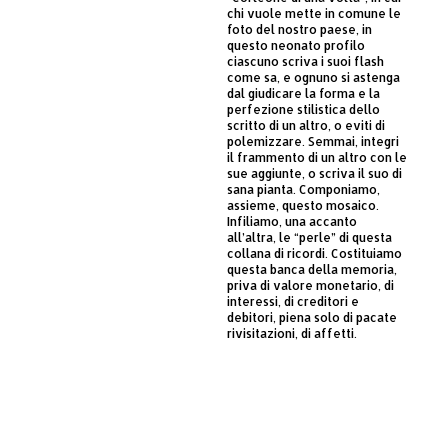
chi vuole mette in comune le
foto del nostro paese, in
questo neonato profilo
ciascuno scriva i suoi flash
come sa, e ognuno si astenga
dal giudicare la forma e la
perfezione stilistica dello
scritto di un altro, o eviti di
polemizzare. Semmai, integri
il frammento di un altro con le
sue aggiunte, o scriva il suo di
sana pianta. Componiamo,
assieme, questo mosaico.
Infiliamo, una accanto
all’altra, le “perle” di questa
collana di ricordi. Costituiamo
questa banca della memoria,
priva di valore monetario, di
interessi, di creditori e
debitori, piena solo di pacate
rivisitazioni, di affetti.