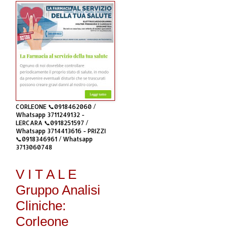
CORLEONE 📞0918462060 /
Whatsapp 3711249132 -
LERCARA 📞0918251597 /
Whatsapp 3714413616 - PRIZZI
📞0918346961 / Whatsapp
3713060748
V I T A L E
Gruppo Analisi
Cliniche:
Corleone