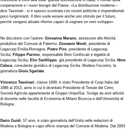
cooperazione e i nuovi bisogni del Paese. «La distribuzione moderna –
dice
Tassinari
- si è spesso scontrata con visioni politiche e imprenditoriali
poco lungimiranti. Il libro vuole essere anche uno stimolo per il futuro,
perché vengano attuate riforme capaci di segnare un vero sviluppo».
Ne discutono con l’autore:
Giovanna Marano
, assessore alle Attività
produttive del Comune di Palermo;
Giovanni Monti
, presidente di
Legacoop Emilia-Romagna;
Pietro Piro
, presidente di Legacoop
Sicilia;
Filippo
Parrino
,
responsabile Beni Confiscati e legalità di
Legacoop Sicilia;
Elio Sanfilippo
, già presidente di Legacoop Sicilia;
Nino
Caleca
, consulente giuridico di Legacoop Sicilia. Modera l’incontro, la
giornalista
Gioia Sgarlata
.
Vincenzo
Tassinari
, classe 1949, è stato Presidente di Coop Italia dal
1988 al 2013, anno in cui è diventato Presidente di Tenute del Cerro,
Società Agricola appartenente al Gruppo UnipolSai. Svolge da anni attività
di docente nelle facoltà di Economia di Milano Bicocca e dell’Università di
Bologna.
Dario Guidi
, 57 anni, è stato giornalista dell’Unità nelle redazioni di
Modena e Bologna e capo ufficio stampa del Comune di Modena. Dal 2003