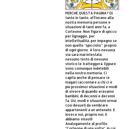
PERCHÈ QUESTA PAGINA? Di
tanto in tanto, affiorano alla
nostra memoria persone e
situazioni di tanti anni fa, a
Corleone. Non figure di spicco
per lignaggio, per
intellettualità, per impegno se
non quello “spicciolo”, proprio
di ogni giorno. A loro nessuna
via sarà mai intestata,
nessuno testo di nessuno
storico le tratteggerà. Eppure
sono comunque indelebili
nella nostra memoria. Ci
capita anche di pensare (e
magari raccontare a chi ci è
più prossimo) situazioni e modi
di vivere di quando eravamo
bambini, di decenni e decenni
fa. Usi, modi e situazioni ormai
così desueti da sembrare
appartenenti a un antenato. E
invece noi, proprio noi, li
abbiamo vissuti!
Analogamente al profilo
“Corleone di una volta”, in cui