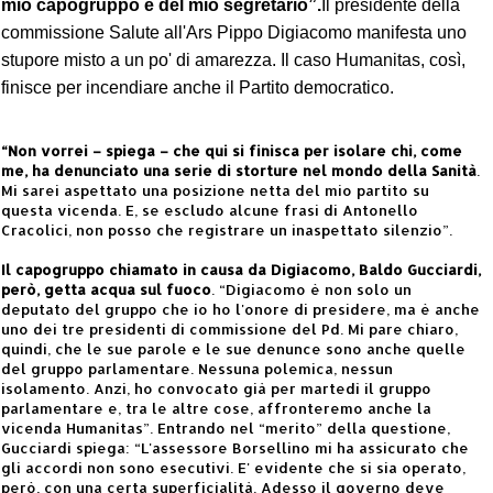
mio capogruppo e del mio segretario”.
Il presidente della
commissione Salute all'Ars Pippo Digiacomo manifesta uno
stupore misto a un po' di amarezza. Il caso Humanitas, così,
finisce per incendiare anche il Partito democratico.
“Non vorrei – spiega – che qui si finisca per isolare chi, come
me, ha denunciato una serie di storture nel mondo della Sanità
.
Mi sarei aspettato una posizione netta del mio partito su
questa vicenda. E, se escludo alcune frasi di Antonello
Cracolici, non posso che registrare un inaspettato silenzio”.
Il capogruppo chiamato in causa da Digiacomo, Baldo Gucciardi,
però, getta acqua sul fuoco
. “Digiacomo è non solo un
deputato del gruppo che io ho l'onore di presidere, ma è anche
uno dei tre presidenti di commissione del Pd. Mi pare chiaro,
quindi, che le sue parole e le sue denunce sono anche quelle
del gruppo parlamentare. Nessuna polemica, nessun
isolamento. Anzi, ho convocato già per martedì il gruppo
parlamentare e, tra le altre cose, affronteremo anche la
vicenda Humanitas”. Entrando nel “merito” della questione,
Gucciardi spiega: “L'assessore Borsellino mi ha assicurato che
gli accordi non sono esecutivi. E' evidente che si sia operato,
però, con una certa superficialità. Adesso il governo deve