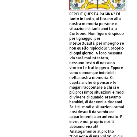
PERCHÈ QUESTA PAGINA? Di
tanto in tanto, affiorano alla
nostra memoria persone e
situazioni di tanti anni fa, a
Corleone. Non figure di spicco
per lignaggio, per
intellettualità, per impegno se
non quello “spicciolo”, proprio
di ogni giorno. A loro nessuna
via sarà mai intestata,
nessuno testo di nessuno
storico le tratteggerà. Eppure
sono comunque indelebili
nella nostra memoria. Ci
capita anche di pensare (e
magari raccontare a chi ci è
più prossimo) situazioni e modi
di vivere di quando eravamo
bambini, di decenni e decenni
fa. Usi, modi e situazioni ormai
così desueti da sembrare
appartenenti a un antenato. E
invece noi, proprio noi, li
abbiamo vissuti!
Analogamente al profilo
“Corleone di una volta”, in cui