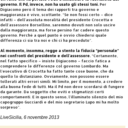
governo. Il Pd, invece, non ha usato gli stessi toni.
Per
Digiacomo però il tema dei rapporti tra governo e
maggioranza è vivo, scottante. “Se non fossi certo – dice
infatti – dell'assoluta moralità del presidente Crocetta e
dell'assessore Borsellino, saremmo dovuti non solo uscire
dalla maggioranza, ma forse persino far cadere questo
governo. Perché a quel punto è ovvio chiedersi quale
differenza ci sia tra noi e chi ci ha preceduto”.
Al momento, insomma, regge a stento la fiducia “personale”
nei confronti del presidente e dell'assessore.
“Certamente,
nel fatto specifico – insiste Digiacomo – faccio fatica a
comprendere le differenze col governo Lombardo. Ma
l'esecutivo di Crocetta ha fatto tante cose buone, che da
quello lo distanziano. Ovviamente, non possono essere
tollerati altri errori simili. Mi limito, per il momento, a credere
alla buona fede di tutti. Ma il Pd non deve scordarsi di fungere
da garante. Da soggetto che eviti e stigmatizzi certi
comportamenti. E in questo senso, l'illuminato silenzio del mio
capogruppo Gucciardi e del mio segretario Lupo mi ha molto
sorpreso”.
LiveSicilia, 6 novembre 2013