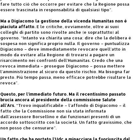
fare tutto ciò che occorre per evitare che la Regione possa
essere trascinata in responsabilità di qualsiasi tipo”.
Ma a Digiacomo la gestione della vicenda Humanitas non è
piaciuta affatto.
E le critiche, ovviamente, oltre ai suoi
colleghi di partito sono rivolte anche (e soprattutto) al
governo. “Intanto va chiarita una cosa: dire che la delibera è
sospesa non significa proprio nulla. Il governo – puntualizza
Digiacomo – deve immediatamente revocare quell'atto in
modo da evitare alla Regione di trovarsi a pagare un
risarcimento nei confronti dell'Humanitas. Credo che una
revoca immediata – prosegue Digiacomo – possa mettere
l'amministrazione al sicuro da questo rischio. Ma bisogna far
presto. Più tempo passa, meno efficace potrebbe risultare la
revoca”.
Questo, per l'immediato futuro. Ma il recentissimo passato
brucia ancora al presidente della commissione Salute
all'Ars.
“Trovo inqualificabile – l'affondo di Digiacomo – il
fatto che la Commissione non sia stata informata
dall'assessore Borsellino e dai funzionari presenti di un
accordo sottoscritto con la società. Un fatto gravissimo, che
non posso che censurare”.
Un fatto che ha portato l'Udc a minacciare la fuoriuscita dal