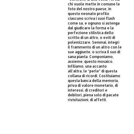
chi vuole mette in comune le
foto del nostro paese, in
questo neonato profilo
ciascuno scriva i suoi flash
come sa, e ognuno si astenga
dal giudicare la forma e la
perfezione stilistica dello
scritto di un altro, o eviti di
polemizzare. Semmai, integri
il frammento di un altro con le
sue aggiunte, o scriva il suo di
sana pianta. Componiamo,
assieme, questo mosaico.
Infiliamo, una accanto
all’altra, le “perle” di questa
collana di ricordi. Costituiamo
questa banca della memoria,
priva di valore monetario, di
interessi, di creditori e
debitori, piena solo di pacate
rivisitazioni, di affetti.