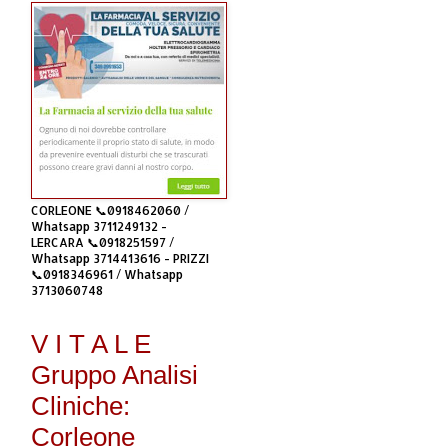
CORLEONE 📞0918462060 /
Whatsapp 3711249132 -
LERCARA 📞0918251597 /
Whatsapp 3714413616 - PRIZZI
📞0918346961 / Whatsapp
3713060748
V I T A L E
Gruppo Analisi
Cliniche:
Corleone