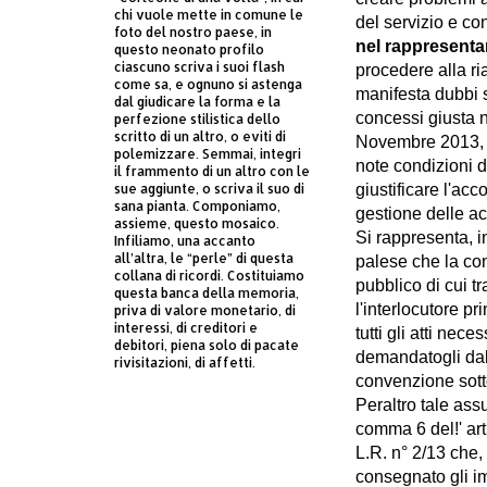
chi vuole mette in comune le
del servizio e co
foto del nostro paese, in
nel rappresenta
questo neonato profilo
ciascuno scriva i suoi flash
procedere alla ri
come sa, e ognuno si astenga
manifesta dubbi su
dal giudicare la forma e la
concessi giusta n
perfezione stilistica dello
scritto di un altro, o eviti di
Novembre 2013, di
polemizzare. Semmai, integri
note condizioni d
il frammento di un altro con le
sue aggiunte, o scriva il suo di
giustificare l'acco
sana pianta. Componiamo,
gestione delle a
assieme, questo mosaico.
Si rappresenta, in
Infiliamo, una accanto
all’altra, le “perle” di questa
palese che la co
collana di ricordi. Costituiamo
pubblico di cui t
questa banca della memoria,
l'interlocutore p
priva di valore monetario, di
interessi, di creditori e
tutti gli atti nece
debitori, piena solo di pacate
demandatogli dall
rivisitazioni, di affetti.
convenzione sotto
Peraltro tale ass
comma 6 del!' art
L.R. n° 2/13 che,
consegnato gli imp