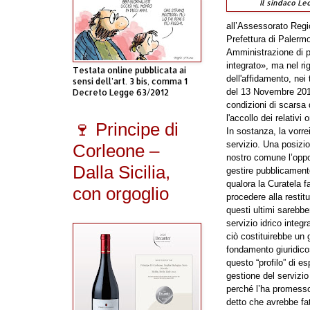
Il sindaco Le
all’Assessorato Region
Prefettura di Palerm
Amministrazione di pr
integrato», ma nel ri
Testata online pubblicata ai
dell'affidamento, nei
sensi dell'art. 3 bis, comma 1
del 13 Novembre 2013,
Decreto Legge 63/2012
condizioni di scarsa 
l'accollo dei relativi 
🍷 Principe di
In sostanza, la vorre
servizio. Una posizio
Corleone –
nostro comune l’oppor
Dalla Sicilia,
gestire pubblicamente
qualora la Curatela f
con orgoglio
procedere alla restitu
questi ultimi sarebber
servizio idrico inte
ciò costituirebbe un 
fondamento giuridic
questo “profilo” di es
gestione del servizio 
perché l’ha promesso a
detto che avrebbe fa