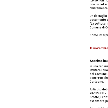
...e se non r
con un refer
chiaramente r
Un dettaglio
documento 
"La sottoscr
Comune di Co
Come interpr
19 novembre,
Anonimo ha d
In una pross
invitare i su
del Comune d
concreto che 
Corleone.
Articolo del 
28/11/2013 -
Grotte, i con
ascensore per