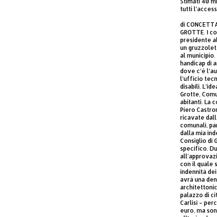
Stimati 40 mi
tutti l’access
di CONCETT
GROTTE. I con
presidente a
un gruzzolet
al municipio.
handicap di a
dove c’è l’a
l’ufficio tecn
disabili. L’id
Grotte, Comu
abitanti. La 
Piero Castro
ricavate dall
comunali, pa
dalla mia ind
Consiglio di 
specifico. Du
all'approvaz
con il quale
indennità dei
avrà una den
architettoni
palazzo di ci
Carlisi – per
euro, ma son