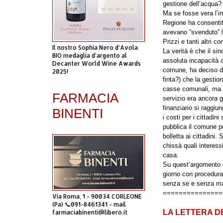
gestione dell’acqua?
Ma se fosse vera l’i
Regione ha consentit
avevano “svenduto” l
Prizzi e tanti altri 
Il nostro Sophia Nero d’Avola
La verità è che il si
BIO medaglia d’argento al
assoluta incapacità
Decanter World Wine Awards
comune, ha deciso di 
2025!
finta?) che la gestio
casse comunali, ma an
FARMACIA
servizio era ancora g
finanziario si raggiu
BINENTI
i costi per i cittadi
pubblica il comune p
bolletta ai cittadini
chissà quali interessi
casa.
Su quest’argomento c
giorno con procedura
senza se e senza ma.
===============
Via Roma, 1 - 90034 CORLEONE
(Pa) 📞091-8461341 - mail
LA LETTERA D
farmaciabinenti@libero.it