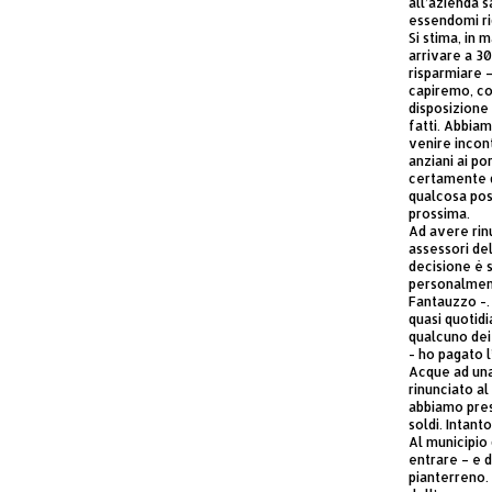
all’azienda s
essendomi ri
Si stima, in 
arrivare a 3
risparmiare 
capiremo, co
disposizione
fatti. Abbia
venire incon
anziani ai po
certamente d
qualcosa pos
prossima.
Ad avere rinu
assessori de
decisione è s
personalmente
Fantauzzo -. 
quasi quotid
qualcuno dei
- ho pagato l
Acque ad una
rinunciato a
abbiamo pres
soldi. Intan
Al municipio d
entrare – e d
pianterreno. 