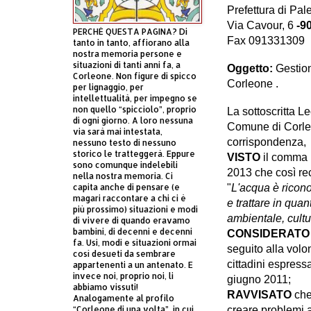
Prefettura di Pa
Via Cavour, 6
-9
PERCHÈ QUESTA PAGINA? Di
Fax 091331309
tanto in tanto, affiorano alla
nostra memoria persone e
situazioni di tanti anni fa, a
Oggetto:
Gestion
Corleone. Non figure di spicco
Corleone .
per lignaggio, per
intellettualità, per impegno se
non quello “spicciolo”, proprio
La sottoscritta 
di ogni giorno. A loro nessuna
Comune di Corleo
via sarà mai intestata,
corrispondenza,
nessuno testo di nessuno
storico le tratteggerà. Eppure
VISTO
il comma 1
sono comunque indelebili
2013 che così rec
nella nostra memoria. Ci
capita anche di pensare (e
"
L'acqua è ricono
magari raccontare a chi ci è
e trattare in quan
più prossimo) situazioni e modi
ambientale, cultu
di vivere di quando eravamo
bambini, di decenni e decenni
CONSIDERAT
fa. Usi, modi e situazioni ormai
seguito alla volo
così desueti da sembrare
cittadini espressa
appartenenti a un antenato. E
invece noi, proprio noi, li
giugno 2011;
abbiamo vissuti!
RAVVISATO
che
Analogamente al profilo
“Corleone di una volta”, in cui
creare problemi a