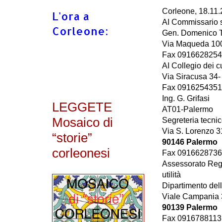
Corleone, 18.11
L'ora a
AI Commissario s
Corleone:
Gen. Domenico T
Via Maqueda 10
Fax 0916628254
AI Collegio dei c
Via Siracusa 34
Fax 0916254351
Ing. G. Grifasi
LEGGETE
AT01-Palermo
Mosaico di
Segreteria tecni
Via S. Lorenzo 3
“storie”
90146 Palermo
corleonesi
Fax 0916628736
Assessorato Regi
utilità
Dipartimento dell'
Viale Campania 
90139 Palermo
Fax 0916788113