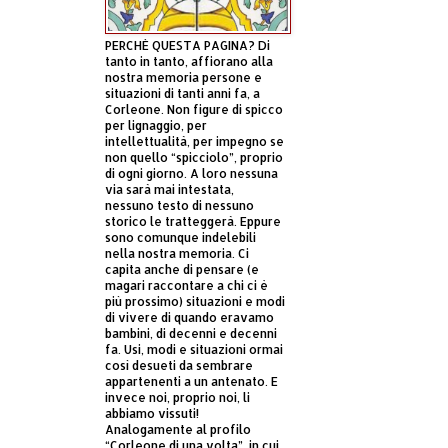
PERCHÈ QUESTA PAGINA? Di
tanto in tanto, affiorano alla
nostra memoria persone e
situazioni di tanti anni fa, a
Corleone. Non figure di spicco
per lignaggio, per
intellettualità, per impegno se
non quello “spicciolo”, proprio
di ogni giorno. A loro nessuna
via sarà mai intestata,
nessuno testo di nessuno
storico le tratteggerà. Eppure
sono comunque indelebili
nella nostra memoria. Ci
capita anche di pensare (e
magari raccontare a chi ci è
più prossimo) situazioni e modi
di vivere di quando eravamo
bambini, di decenni e decenni
fa. Usi, modi e situazioni ormai
così desueti da sembrare
appartenenti a un antenato. E
invece noi, proprio noi, li
abbiamo vissuti!
Analogamente al profilo
“Corleone di una volta”, in cui