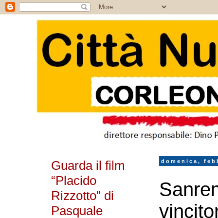
Guarda il film
domenica, feb
“Placido
Sanrem
Rizzotto” di
vincit
Pasquale