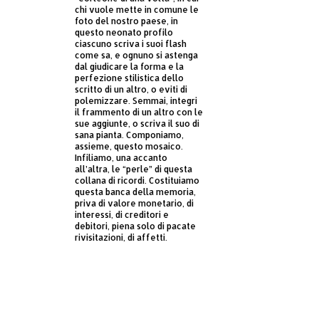
chi vuole mette in comune le
foto del nostro paese, in
questo neonato profilo
ciascuno scriva i suoi flash
come sa, e ognuno si astenga
dal giudicare la forma e la
perfezione stilistica dello
scritto di un altro, o eviti di
polemizzare. Semmai, integri
il frammento di un altro con le
sue aggiunte, o scriva il suo di
sana pianta. Componiamo,
assieme, questo mosaico.
Infiliamo, una accanto
all’altra, le “perle” di questa
collana di ricordi. Costituiamo
questa banca della memoria,
priva di valore monetario, di
interessi, di creditori e
debitori, piena solo di pacate
rivisitazioni, di affetti.