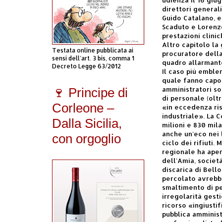
direttori general
Guido Catalano, e
Scaduto e Lorenzo
prestazioni clini
Altro capitolo la 
Testata online pubblicata ai
procuratore della
sensi dell'art. 3 bis, comma 1
quadro allarmante
Decreto Legge 63/2012
Il caso più emble
quale fanno capo 
amministratori son
🍷 Principe di
di personale (olt
Corleone –
«in eccedenza risp
industriale». La C
Dalla Sicilia,
milioni e 830 mil
anche un'eco nei
con orgoglio
ciclo dei rifiuti.
regionale ha apert
dell'Amia, societ
discarica di Bell
percolato avrebbe
smaltimento di pe
irregolarità gesti
ricorso «ingiusti
pubblica amminis