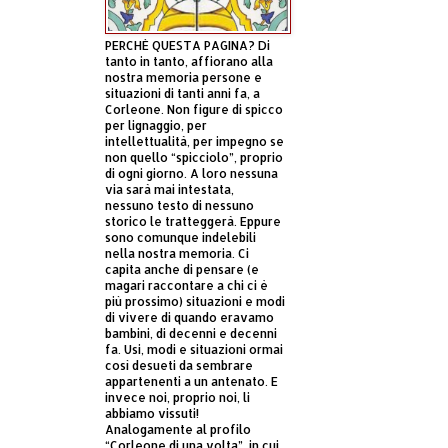
PERCHÈ QUESTA PAGINA? Di
tanto in tanto, affiorano alla
nostra memoria persone e
situazioni di tanti anni fa, a
Corleone. Non figure di spicco
per lignaggio, per
intellettualità, per impegno se
non quello “spicciolo”, proprio
di ogni giorno. A loro nessuna
via sarà mai intestata,
nessuno testo di nessuno
storico le tratteggerà. Eppure
sono comunque indelebili
nella nostra memoria. Ci
capita anche di pensare (e
magari raccontare a chi ci è
più prossimo) situazioni e modi
di vivere di quando eravamo
bambini, di decenni e decenni
fa. Usi, modi e situazioni ormai
così desueti da sembrare
appartenenti a un antenato. E
invece noi, proprio noi, li
abbiamo vissuti!
Analogamente al profilo
“Corleone di una volta”, in cui