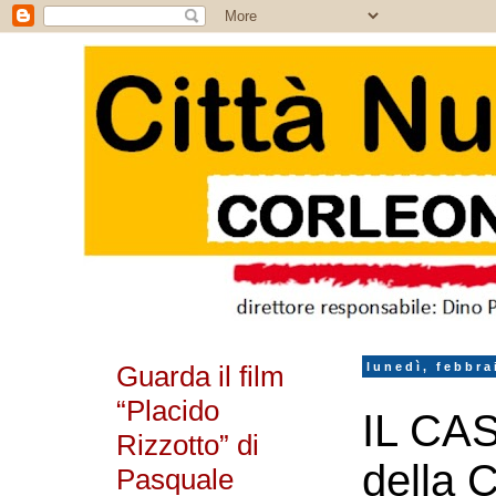
Guarda il film
lunedì, febbra
“Placido
IL CAS
Rizzotto” di
della C
Pasquale