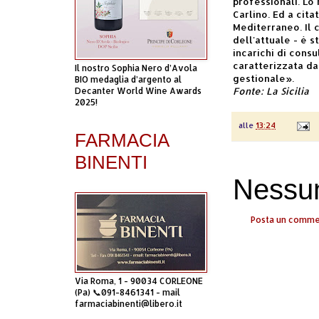
professionali. Lo
Carlino. Ed a citat
Mediterraneo. Il 
dell'attuale - è s
incarichi di cons
caratterizzata d
Il nostro Sophia Nero d’Avola
gestionale».
BIO medaglia d’argento al
Fonte: La Sicilia
Decanter World Wine Awards
2025!
alle
13:24
FARMACIA
BINENTI
Nessu
Posta un comm
Via Roma, 1 - 90034 CORLEONE
(Pa) 📞091-8461341 - mail
farmaciabinenti@libero.it