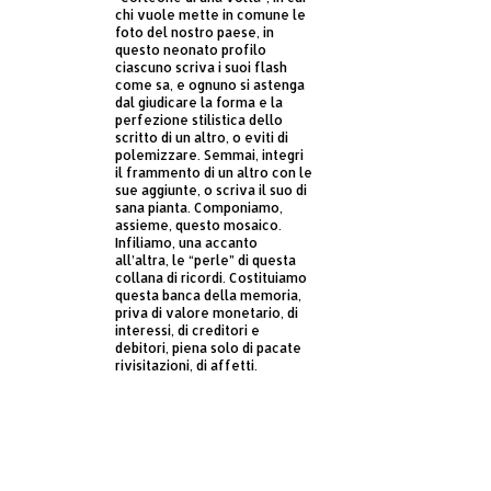
chi vuole mette in comune le
foto del nostro paese, in
questo neonato profilo
ciascuno scriva i suoi flash
come sa, e ognuno si astenga
dal giudicare la forma e la
perfezione stilistica dello
scritto di un altro, o eviti di
polemizzare. Semmai, integri
il frammento di un altro con le
sue aggiunte, o scriva il suo di
sana pianta. Componiamo,
assieme, questo mosaico.
Infiliamo, una accanto
all’altra, le “perle” di questa
collana di ricordi. Costituiamo
questa banca della memoria,
priva di valore monetario, di
interessi, di creditori e
debitori, piena solo di pacate
rivisitazioni, di affetti.