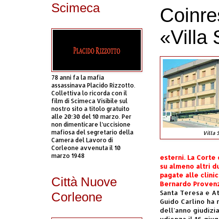
Scimeca
Coinre
«Villa
78 anni fa la mafia
assassinava Placido Rizzotto.
Collettiva lo ricorda con il
film di Scimeca Visibile sul
nostro sito a titolo gratuito
alle 20:30 del 10 marzo. Per
non dimenticare l’uccisione
mafiosa del segretario della
Villa 
Camera del Lavoro di
Corleone avvenuta il 10
marzo 1948
esterni. La Corte 
su almeno altri d
pagate alle clini
Città Nuove
Bernardo Proven
Santa Teresa e At
Corleone
Guido Carlino ha 
dell'anno giudizia
udienza il 16 giug