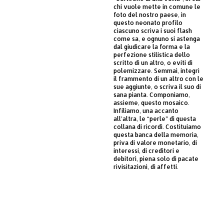
chi vuole mette in comune le
foto del nostro paese, in
questo neonato profilo
ciascuno scriva i suoi flash
come sa, e ognuno si astenga
dal giudicare la forma e la
perfezione stilistica dello
scritto di un altro, o eviti di
polemizzare. Semmai, integri
il frammento di un altro con le
sue aggiunte, o scriva il suo di
sana pianta. Componiamo,
assieme, questo mosaico.
Infiliamo, una accanto
all’altra, le “perle” di questa
collana di ricordi. Costituiamo
questa banca della memoria,
priva di valore monetario, di
interessi, di creditori e
debitori, piena solo di pacate
rivisitazioni, di affetti.