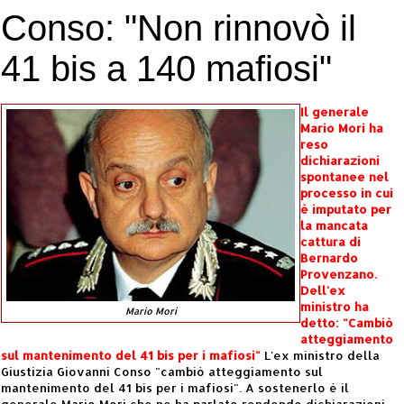
Conso: "Non rinnovò il
41 bis a 140 mafiosi"
Il generale
Mario Mori ha
reso
dichiarazioni
spontanee nel
processo in cui
è imputato per
la mancata
cattura di
Bernardo
Provenzano.
Dell'ex
ministro ha
Mario Mori
detto: "Cambiò
atteggiamento
sul mantenimento del 41 bis per i mafiosi"
L'ex ministro della
Giustizia Giovanni Conso "cambiò atteggiamento sul
mantenimento del 41 bis per i mafiosi". A sostenerlo è il
generale Mario Mori che ne ha parlato rendendo dichiarazioni