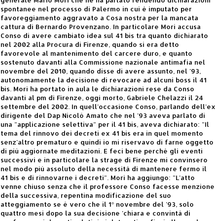
spontanee nel processo di Palermo in cui è imputato per
favoreggiamento aggravato a Cosa nostra per la mancata
cattura di Bernardo Provenzano. In particolare Mori accusa
Conso di avere cambiato idea sul 41 bis tra quanto dichiarato
nel 2002 alla Procura di Firenze, quando si era detto
favorevole al mantenimento del carcere duro, e quanto
sostenuto davanti alla Commissione nazionale antimafia nel
novembre del 2010, quando disse di avere assunto, nel '93,
autonomamente la decisione di revocare ad alcuni boss il 41
bis. Mori ha portato in aula le dichiarazioni rese da Conso
davanti al pm di Firenze, oggi morto, Gabriele Chelazzi il 24
settembre del 2002. In quell'occasione Conso, parlando dell'ex
dirigente del Dap Nicolò Amato che nel '93 aveva parlato di
una "applicazione selettiva" per il 41 bis, aveva dichiarato: "Il
tema del rinnovo dei decreti ex 41 bis era in quel momento
senz'altro prematuro e quindi io mi riservavo di farne oggetto
di più aggiornate meditazioni. E feci bene perché gli eventi
successivi e in particolare la strage di Firenze mi convinsero
nel modo più assoluto della necessità di mantenere fermo il
41 bis e di rinnovarne i decreti". Mori ha aggiungo: "L'atto
venne chiuso senza che il professore Conso facesse menzione
della successiva, repentina modificazione del suo
atteggiamento se è vero che il 1° novembre del '93, solo
quattro mesi dopo la sua decisione 'chiara e convintà di