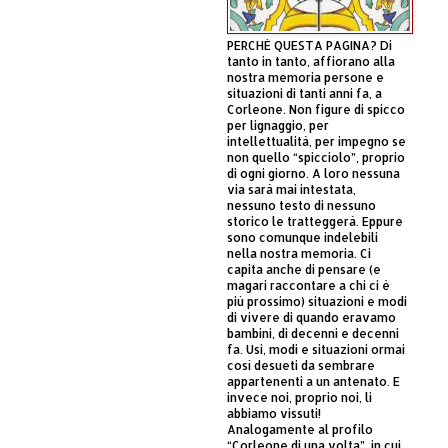
PERCHÈ QUESTA PAGINA? Di
tanto in tanto, affiorano alla
nostra memoria persone e
situazioni di tanti anni fa, a
Corleone. Non figure di spicco
per lignaggio, per
intellettualità, per impegno se
non quello “spicciolo”, proprio
di ogni giorno. A loro nessuna
via sarà mai intestata,
nessuno testo di nessuno
storico le tratteggerà. Eppure
sono comunque indelebili
nella nostra memoria. Ci
capita anche di pensare (e
magari raccontare a chi ci è
più prossimo) situazioni e modi
di vivere di quando eravamo
bambini, di decenni e decenni
fa. Usi, modi e situazioni ormai
così desueti da sembrare
appartenenti a un antenato. E
invece noi, proprio noi, li
abbiamo vissuti!
Analogamente al profilo
“Corleone di una volta”, in cui