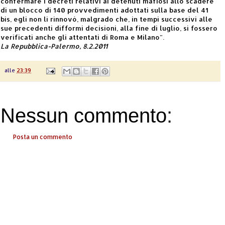
confermare i decreti relativi ai detenuti mafiosi allo scadere
di un blocco di 140 provvedimenti adottati sulla base del 41
bis, egli non li rinnovò, malgrado che, in tempi successivi alle
sue precedenti difformi decisioni, alla fine di luglio, si fossero
verificati anche gli attentati di Roma e Milano".
La Repubblica-Palermo, 8.2.2011
alle
23:39
Nessun commento:
Posta un commento