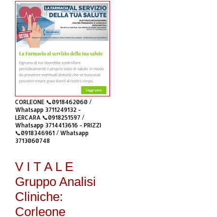
CORLEONE 📞0918462060 /
Whatsapp 3711249132 -
LERCARA 📞0918251597 /
Whatsapp 3714413616 - PRIZZI
📞0918346961 / Whatsapp
3713060748
V I T A L E
Gruppo Analisi
Cliniche:
Corleone