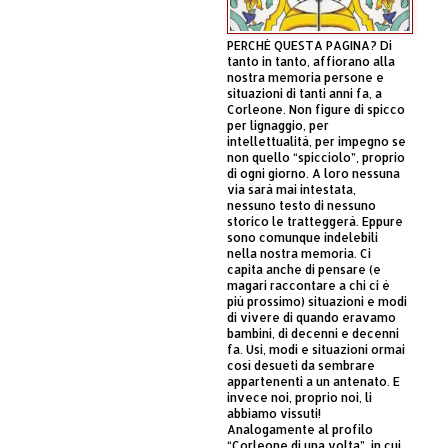
PERCHÈ QUESTA PAGINA? Di
tanto in tanto, affiorano alla
nostra memoria persone e
situazioni di tanti anni fa, a
Corleone. Non figure di spicco
per lignaggio, per
intellettualità, per impegno se
non quello “spicciolo”, proprio
di ogni giorno. A loro nessuna
via sarà mai intestata,
nessuno testo di nessuno
storico le tratteggerà. Eppure
sono comunque indelebili
nella nostra memoria. Ci
capita anche di pensare (e
magari raccontare a chi ci è
più prossimo) situazioni e modi
di vivere di quando eravamo
bambini, di decenni e decenni
fa. Usi, modi e situazioni ormai
così desueti da sembrare
appartenenti a un antenato. E
invece noi, proprio noi, li
abbiamo vissuti!
Analogamente al profilo
“Corleone di una volta”, in cui