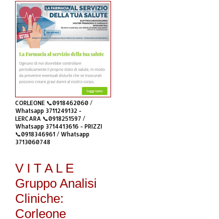
CORLEONE 📞0918462060 /
Whatsapp 3711249132 -
LERCARA 📞0918251597 /
Whatsapp 3714413616 - PRIZZI
📞0918346961 / Whatsapp
3713060748
V I T A L E
Gruppo Analisi
Cliniche:
Corleone