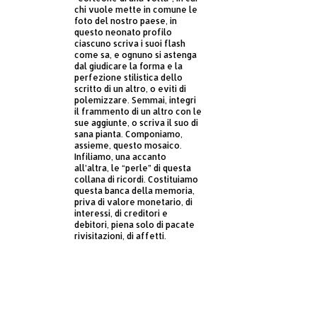
chi vuole mette in comune le
foto del nostro paese, in
questo neonato profilo
ciascuno scriva i suoi flash
come sa, e ognuno si astenga
dal giudicare la forma e la
perfezione stilistica dello
scritto di un altro, o eviti di
polemizzare. Semmai, integri
il frammento di un altro con le
sue aggiunte, o scriva il suo di
sana pianta. Componiamo,
assieme, questo mosaico.
Infiliamo, una accanto
all’altra, le “perle” di questa
collana di ricordi. Costituiamo
questa banca della memoria,
priva di valore monetario, di
interessi, di creditori e
debitori, piena solo di pacate
rivisitazioni, di affetti.