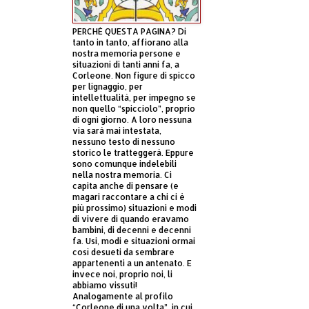
PERCHÈ QUESTA PAGINA? Di
tanto in tanto, affiorano alla
nostra memoria persone e
situazioni di tanti anni fa, a
Corleone. Non figure di spicco
per lignaggio, per
intellettualità, per impegno se
non quello “spicciolo”, proprio
di ogni giorno. A loro nessuna
via sarà mai intestata,
nessuno testo di nessuno
storico le tratteggerà. Eppure
sono comunque indelebili
nella nostra memoria. Ci
capita anche di pensare (e
magari raccontare a chi ci è
più prossimo) situazioni e modi
di vivere di quando eravamo
bambini, di decenni e decenni
fa. Usi, modi e situazioni ormai
così desueti da sembrare
appartenenti a un antenato. E
invece noi, proprio noi, li
abbiamo vissuti!
Analogamente al profilo
“Corleone di una volta”, in cui