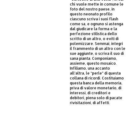
chi vuole mette in comune le
foto del nostro paese, in
questo neonato profilo
ciascuno scriva i suoi flash
come sa, e ognuno si astenga
dal giudicare la forma e la
perfezione stilistica dello
scritto di un altro, o eviti di
polemizzare. Semmai, integri
il frammento di un altro con le
sue aggiunte, o scriva il suo di
sana pianta. Componiamo,
assieme, questo mosaico.
Infiliamo, una accanto
all’altra, le “perle” di questa
collana di ricordi. Costituiamo
questa banca della memoria,
priva di valore monetario, di
interessi, di creditori e
debitori, piena solo di pacate
rivisitazioni, di affetti.