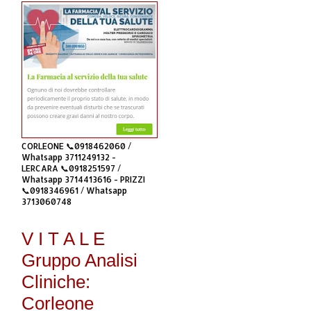
CORLEONE 📞0918462060 /
Whatsapp 3711249132 -
LERCARA 📞0918251597 /
Whatsapp 3714413616 - PRIZZI
📞0918346961 / Whatsapp
3713060748
V I T A L E
Gruppo Analisi
Cliniche:
Corleone