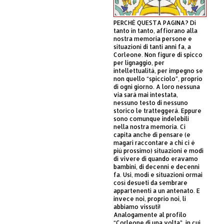
PERCHÈ QUESTA PAGINA? Di
tanto in tanto, affiorano alla
nostra memoria persone e
situazioni di tanti anni fa, a
Corleone. Non figure di spicco
per lignaggio, per
intellettualità, per impegno se
non quello “spicciolo”, proprio
di ogni giorno. A loro nessuna
via sarà mai intestata,
nessuno testo di nessuno
storico le tratteggerà. Eppure
sono comunque indelebili
nella nostra memoria. Ci
capita anche di pensare (e
magari raccontare a chi ci è
più prossimo) situazioni e modi
di vivere di quando eravamo
bambini, di decenni e decenni
fa. Usi, modi e situazioni ormai
così desueti da sembrare
appartenenti a un antenato. E
invece noi, proprio noi, li
abbiamo vissuti!
Analogamente al profilo
“Corleone di una volta”, in cui