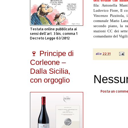
dell’ordine che hanno
fila: Antonella Mant
Ludovico Fiore, Il c
Vincenzo Pizzitola, 
comunale Mario Lanza
secondo piano, la r
Testata online pubblicata ai
stazioni CC dei sett
sensi dell'art. 3 bis, comma 1
comandante del Vigili
Decreto Legge 63/2012
🍷 Principe di
alle
22:31
Corleone –
Dalla Sicilia,
Nessu
con orgoglio
Posta un comm