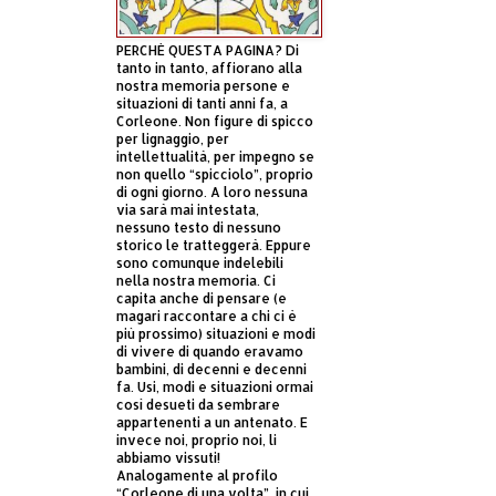
PERCHÈ QUESTA PAGINA? Di
tanto in tanto, affiorano alla
nostra memoria persone e
situazioni di tanti anni fa, a
Corleone. Non figure di spicco
per lignaggio, per
intellettualità, per impegno se
non quello “spicciolo”, proprio
di ogni giorno. A loro nessuna
via sarà mai intestata,
nessuno testo di nessuno
storico le tratteggerà. Eppure
sono comunque indelebili
nella nostra memoria. Ci
capita anche di pensare (e
magari raccontare a chi ci è
più prossimo) situazioni e modi
di vivere di quando eravamo
bambini, di decenni e decenni
fa. Usi, modi e situazioni ormai
così desueti da sembrare
appartenenti a un antenato. E
invece noi, proprio noi, li
abbiamo vissuti!
Analogamente al profilo
“Corleone di una volta”, in cui