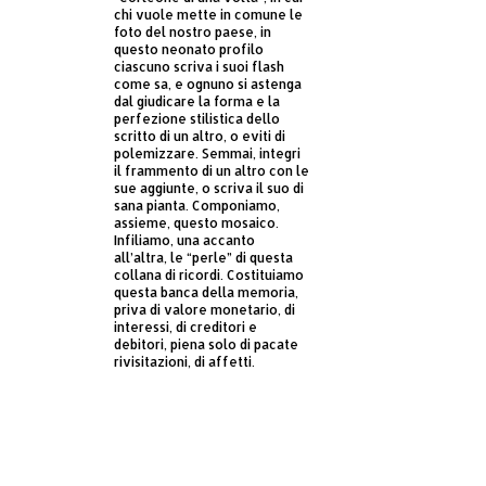
chi vuole mette in comune le
foto del nostro paese, in
questo neonato profilo
ciascuno scriva i suoi flash
come sa, e ognuno si astenga
dal giudicare la forma e la
perfezione stilistica dello
scritto di un altro, o eviti di
polemizzare. Semmai, integri
il frammento di un altro con le
sue aggiunte, o scriva il suo di
sana pianta. Componiamo,
assieme, questo mosaico.
Infiliamo, una accanto
all’altra, le “perle” di questa
collana di ricordi. Costituiamo
questa banca della memoria,
priva di valore monetario, di
interessi, di creditori e
debitori, piena solo di pacate
rivisitazioni, di affetti.