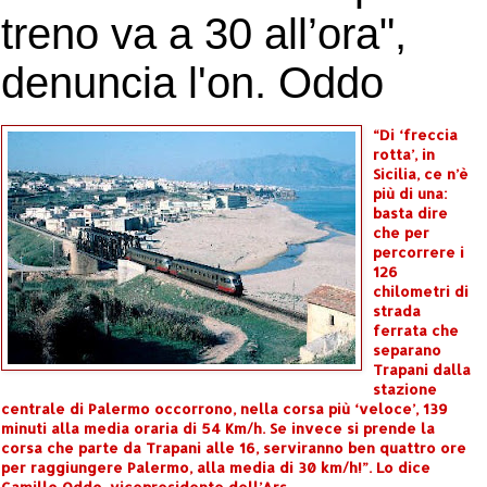
treno va a 30 all’ora",
denuncia l'on. Oddo
“Di ‘freccia
rotta’, in
Sicilia, ce n’è
più di una:
basta dire
che per
percorrere i
126
chilometri di
strada
ferrata che
separano
Trapani dalla
stazione
centrale di Palermo occorrono, nella corsa più ‘veloce’, 139
minuti alla media oraria di 54 Km/h. Se invece si prende la
corsa che parte da Trapani alle 16, serviranno ben quattro ore
per raggiungere Palermo, alla media di 30 km/h!”. Lo dice
Camillo Oddo, vicepresidente dell’Ars.