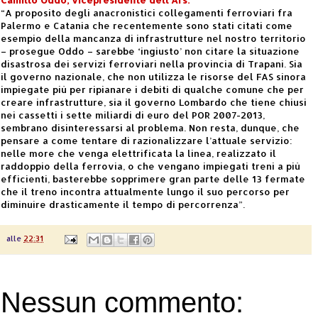
“A proposito degli anacronistici collegamenti ferroviari fra
Palermo e Catania che recentemente sono stati citati come
esempio della mancanza di infrastrutture nel nostro territorio
– prosegue Oddo – sarebbe ‘ingiusto’ non citare la situazione
disastrosa dei servizi ferroviari nella provincia di Trapani. Sia
il governo nazionale, che non utilizza le risorse del FAS sinora
impiegate più per ripianare i debiti di qualche comune che per
creare infrastrutture, sia il governo Lombardo che tiene chiusi
nei cassetti i sette miliardi di euro del POR 2007-2013,
sembrano disinteressarsi al problema. Non resta, dunque, che
pensare a come tentare di razionalizzare l’attuale servizio:
nelle more che venga elettrificata la linea, realizzato il
raddoppio della ferrovia, o che vengano impiegati treni a più
efficienti, basterebbe sopprimere gran parte delle 13 fermate
che il treno incontra attualmente lungo il suo percorso per
diminuire drasticamente il tempo di percorrenza”.
alle
22:31
Nessun commento: