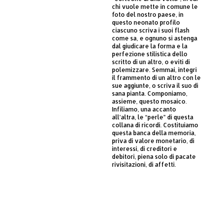
chi vuole mette in comune le
foto del nostro paese, in
questo neonato profilo
ciascuno scriva i suoi flash
come sa, e ognuno si astenga
dal giudicare la forma e la
perfezione stilistica dello
scritto di un altro, o eviti di
polemizzare. Semmai, integri
il frammento di un altro con le
sue aggiunte, o scriva il suo di
sana pianta. Componiamo,
assieme, questo mosaico.
Infiliamo, una accanto
all’altra, le “perle” di questa
collana di ricordi. Costituiamo
questa banca della memoria,
priva di valore monetario, di
interessi, di creditori e
debitori, piena solo di pacate
rivisitazioni, di affetti.