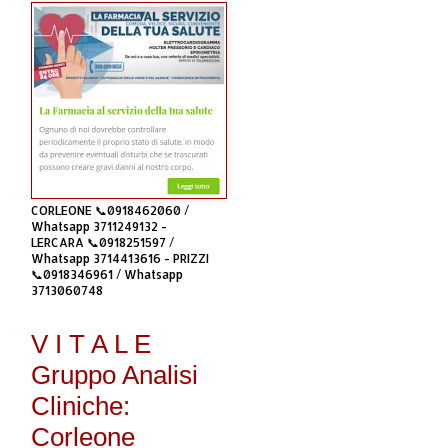
CORLEONE 📞0918462060 /
Whatsapp 3711249132 -
LERCARA 📞0918251597 /
Whatsapp 3714413616 - PRIZZI
📞0918346961 / Whatsapp
3713060748
V I T A L E
Gruppo Analisi
Cliniche:
Corleone