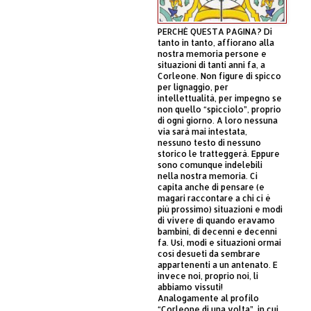
PERCHÈ QUESTA PAGINA? Di
tanto in tanto, affiorano alla
nostra memoria persone e
situazioni di tanti anni fa, a
Corleone. Non figure di spicco
per lignaggio, per
intellettualità, per impegno se
non quello “spicciolo”, proprio
di ogni giorno. A loro nessuna
via sarà mai intestata,
nessuno testo di nessuno
storico le tratteggerà. Eppure
sono comunque indelebili
nella nostra memoria. Ci
capita anche di pensare (e
magari raccontare a chi ci è
più prossimo) situazioni e modi
di vivere di quando eravamo
bambini, di decenni e decenni
fa. Usi, modi e situazioni ormai
così desueti da sembrare
appartenenti a un antenato. E
invece noi, proprio noi, li
abbiamo vissuti!
Analogamente al profilo
“Corleone di una volta”, in cui