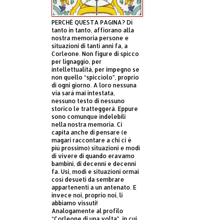
PERCHÈ QUESTA PAGINA? Di
tanto in tanto, affiorano alla
nostra memoria persone e
situazioni di tanti anni fa, a
Corleone. Non figure di spicco
per lignaggio, per
intellettualità, per impegno se
non quello “spicciolo”, proprio
di ogni giorno. A loro nessuna
via sarà mai intestata,
nessuno testo di nessuno
storico le tratteggerà. Eppure
sono comunque indelebili
nella nostra memoria. Ci
capita anche di pensare (e
magari raccontare a chi ci è
più prossimo) situazioni e modi
di vivere di quando eravamo
bambini, di decenni e decenni
fa. Usi, modi e situazioni ormai
così desueti da sembrare
appartenenti a un antenato. E
invece noi, proprio noi, li
abbiamo vissuti!
Analogamente al profilo
“Corleone di una volta”, in cui