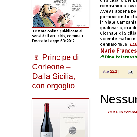
rientrando a casa
Aveva appena pos
portone dello sta
in viale Campania
giudiziaria, era 
Testata online pubblicata ai
Giornale di Sicili
sensi dell'art. 3 bis, comma 1
vicende mafiose. 
Decreto Legge 63/2012
gennaio 1979.
LEG
Mario Francese
🍷 Principe di
di
Dino Paternost
Corleone –
alle
22:21
Dalla Sicilia,
con orgoglio
Nessu
Posta un comm