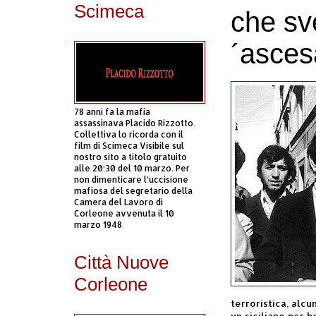
Scimeca
che sv
´asces
78 anni fa la mafia
assassinava Placido Rizzotto.
Collettiva lo ricorda con il
film di Scimeca Visibile sul
nostro sito a titolo gratuito
alle 20:30 del 10 marzo. Per
non dimenticare l’uccisione
mafiosa del segretario della
Camera del Lavoro di
Corleone avvenuta il 10
marzo 1948
Città Nuove
Corleone
terroristica, alcun
un siciliano per b