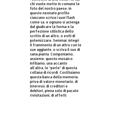
chi vuole mette in comune le
foto del nostro paese, in
questo neonato profilo
ciascuno scriva i suoi flash
come sa, e ognuno si astenga
dal giudicare la forma e la
perfezione stilistica dello
scritto di un altro, o eviti di
polemizzare. Semmai, integri
il frammento di un altro con le
sue aggiunte, o scriva il suo di
sana pianta. Componiamo,
assieme, questo mosaico.
Infiliamo, una accanto
all’altra, le “perle” di questa
collana di ricordi. Costituiamo
questa banca della memoria,
priva di valore monetario, di
interessi, di creditori e
debitori, piena solo di pacate
rivisitazioni, di affetti.