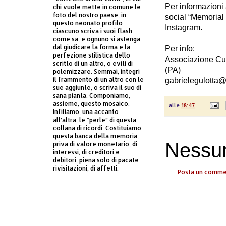
Per informazioni
chi vuole mette in comune le
foto del nostro paese, in
social “Memorial
questo neonato profilo
Instagram
.
ciascuno scriva i suoi flash
come sa, e ognuno si astenga
dal giudicare la forma e la
Per info:
perfezione stilistica dello
Associazione Cul
scritto di un altro, o eviti di
(PA)
polemizzare. Semmai, integri
il frammento di un altro con le
gabrielegulotta
sue aggiunte, o scriva il suo di
sana pianta. Componiamo,
assieme, questo mosaico.
alle
18:47
Infiliamo, una accanto
all’altra, le “perle” di questa
collana di ricordi. Costituiamo
questa banca della memoria,
Nessu
priva di valore monetario, di
interessi, di creditori e
debitori, piena solo di pacate
rivisitazioni, di affetti.
Posta un comm