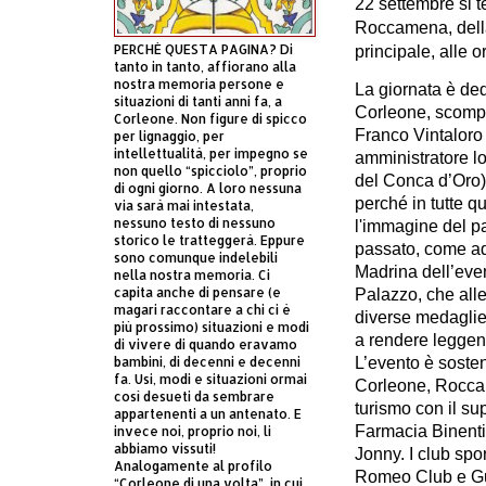
22
settembre
si 
Roccamena, dell
PERCHÈ QUESTA PAGINA? Di
principale, alle 
tanto in tanto, affiorano alla
nostra memoria persone e
La giornata è ded
situazioni di tanti anni fa, a
Corleone, scompa
Corleone. Non figure di spicco
Franco Vintaloro 
per lignaggio, per
intellettualità, per impegno se
amministratore lo
non quello “spicciolo”, proprio
del Conca d’Oro)
di ogni giorno. A loro nessuna
perché in tutte q
via sarà mai intestata,
nessuno testo di nessuno
l'immagine del pa
storico le tratteggerà. Eppure
passato,
come a
sono comunque indelebili
Madrina dell’even
nella nostra memoria. Ci
capita anche di pensare (e
Palazzo, che alle
magari raccontare a chi ci è
diverse medaglie
più prossimo) situazioni e modi
a rendere leggen
di vivere di quando eravamo
L’evento è soste
bambini, di decenni e decenni
fa. Usi, modi e situazioni ormai
Corleone
,
Rocc
così desueti da sembrare
turismo con il su
appartenenti a un antenato. E
Farmacia Binenti
invece noi, proprio noi, li
abbiamo vissuti!
Jonny.
I club spor
Analogamente al profilo
Romeo Club e Gui
“Corleone di una volta”, in cui