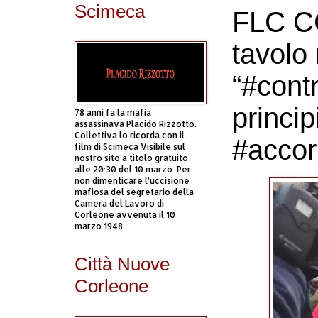
Scimeca
FLC CG
tavolo 
“#contr
princip
78 anni fa la mafia
assassinava Placido Rizzotto.
Collettiva lo ricorda con il
#accor
film di Scimeca Visibile sul
nostro sito a titolo gratuito
alle 20:30 del 10 marzo. Per
non dimenticare l’uccisione
mafiosa del segretario della
Camera del Lavoro di
Corleone avvenuta il 10
marzo 1948
Città Nuove
Corleone