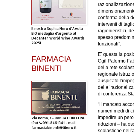
razionalizzazione
dimensionamento 
conferma della de
interventi di tagl
Il nostro Sophia Nero d’Avola
ragionieristici, de
BIO medaglia d’argento al
spesso predominan
Decanter World Wine Awards
2025!
funzionali”.
E' questa la pos
FARMACIA
Cgil Palermo Fab
BINENTI
della rete scolas
regionale Istruz
auspicato l’impegn
della 'razionalizz
di conferenza St
“Il mancato acco
numeri medi di ci
impedire un perco
Via Roma, 1 - 90034 CORLEONE
(Pa) 📞091-8461341 - mail
riduzioni – ha os
farmaciabinenti@libero.it
scolastiche nell’