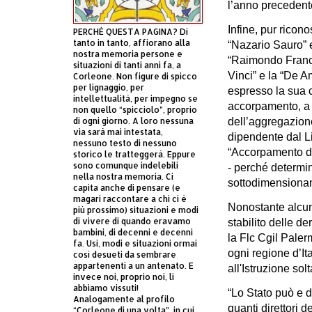
l’anno precedent
Infine, pur riconos
PERCHÈ QUESTA PAGINA? Di
tanto in tanto, affiorano alla
“Nazario Sauro” 
nostra memoria persone e
“Raimondo Franch
situazioni di tanti anni fa, a
Vinci” e la “De Am
Corleone. Non figure di spicco
per lignaggio, per
espresso la sua c
intellettualità, per impegno se
accorpamento, a 
non quello “spicciolo”, proprio
dell’aggregazion
di ogni giorno. A loro nessuna
via sarà mai intestata,
dipendente dal L
nessuno testo di nessuno
“Accorpamento d
storico le tratteggerà. Eppure
sono comunque indelebili
- perché determi
nella nostra memoria. Ci
sottodimensionam
capita anche di pensare (e
magari raccontare a chi ci è
Nonostante alcun
più prossimo) situazioni e modi
di vivere di quando eravamo
stabilito delle de
bambini, di decenni e decenni
la Flc Cgil Paler
fa. Usi, modi e situazioni ormai
ogni regione d’It
così desueti da sembrare
appartenenti a un antenato. E
all'Istruzione so
invece noi, proprio noi, li
abbiamo vissuti!
“Lo Stato può e de
Analogamente al profilo
quanti direttori d
“Corleone di una volta”, in cui