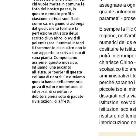
chi vuole mette in comune le
assegnare a ogni 
foto del nostro paese, in
quante autonomi
questo neonato profilo
parametri - prose
ciascuno scriva i suoi flash
come sa, e ognuno si astenga
dal giudicare la forma e la
E sempre la Flc C
perfezione stilistica dello
regione, nell’amb
scritto di un altro, o eviti di
numerici dei ds 
polemizzare. Semmai, integri
il frammento di un altro con le
costituire le isti
sue aggiunte, o scriva il suo di
potrà interromper
sana pianta. Componiamo,
chiarisce Cirino 
assieme, questo mosaico.
Infiliamo, una accanto
scolastico titolar
all’altra, le “perle” di questa
amministrativi tit
collana di ricordi. Costituiamo
questa banca della memoria,
perché saranno i 
priva di valore monetario, di
piccole isole, m
interessi, di creditori e
disagiati nella vi
debitori, piena solo di pacate
rivisitazioni, di affetti.
istituzioni sovra
istituzioni scolas
risultare nel temp
interlocuzione nei