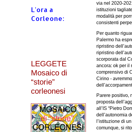
via nel 2020-202
L'ora a
istituzioni taglia
modalità per porr
Corleone:
consistenti perpetr
Per quanto riguar
Palermo ha espr
ripristino dell’au
ripristino dell’au
scorporata dal C
LEGGETE
ancora: ok per il
Mosaico di
comprensivo di C
Cirino - avremmo 
“storie”
dell’accorpamento
corleonesi
Parere positivo, 
proposta dell’agg
all’IS “Pietro Dom
dell’autonomia de
l’istituzione di u
comunque, si ritor