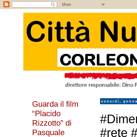
Guarda il film
venerdì, genna
“Placido
#Dime
Rizzotto” di
#rete #
Pasquale