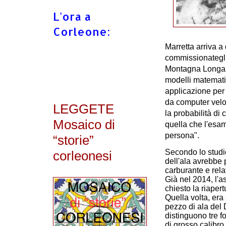
L'ora a
Corleone:
Marretta arriva a
commissionategli 
Montagna Longa, a
modelli matemati
applicazione per 
da computer veloc
LEGGETE
la probabilità di
Mosaico di
quella che l'esam
persona".
“storie”
Secondo lo studi
corleonesi
dell'ala avrebbe 
carburante e rela
Già nel 2014, l'a
chiesto la riapert
Quella volta, era
pezzo di ala del D
distinguono tre fo
di grosso calibro