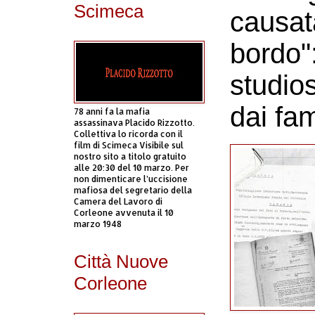
Scimeca
causat
bordo":
studio
dai fam
78 anni fa la mafia
assassinava Placido Rizzotto.
Collettiva lo ricorda con il
film di Scimeca Visibile sul
nostro sito a titolo gratuito
alle 20:30 del 10 marzo. Per
non dimenticare l’uccisione
mafiosa del segretario della
Camera del Lavoro di
Corleone avvenuta il 10
marzo 1948
Città Nuove
Corleone