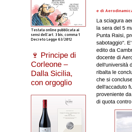
e di Aerodinamica
La sciagura ae
la sera del 5 m
Testata online pubblicata ai
sensi dell'art. 3 bis, comma 1
Punta Raisi, p
Decreto Legge 63/2012
sabotaggio". E'
edito da Cambri
🍷 Principe di
docente di Aero
Corleone –
dell'università
Dalla Sicilia,
ribalta le concl
che si concluse
con orgoglio
dell'accaduto fu 
proveniente da
di quota contr