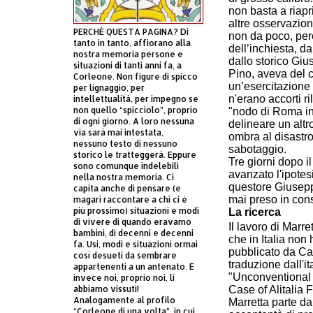
non basta a riapr
altre osservazioni
PERCHÈ QUESTA PAGINA? Di
non da poco, perch
tanto in tanto, affiorano alla
dell’inchiesta, da
nostra memoria persone e
dallo storico Gi
situazioni di tanti anni fa, a
Pino, aveva del 
Corleone. Non figure di spicco
un’esercitazione d
per lignaggio, per
n'erano accorti r
intellettualità, per impegno se
non quello “spicciolo”, proprio
"nodo di Roma in
di ogni giorno. A loro nessuna
delineare un altr
via sarà mai intestata,
ombra al disastro
nessuno testo di nessuno
sabotaggio.
storico le tratteggerà. Eppure
Tre giorni dopo i
sono comunque indelebili
avanzato l'ipotes
nella nostra memoria. Ci
questore Giusepp
capita anche di pensare (e
mai preso in con
magari raccontare a chi ci è
più prossimo) situazioni e modi
La ricerca
di vivere di quando eravamo
Il lavoro di Marre
bambini, di decenni e decenni
che in Italia non
fa. Usi, modi e situazioni ormai
pubblicato da Ca
così desueti da sembrare
traduzione dall'it
appartenenti a un antenato. E
"Unconventional 
invece noi, proprio noi, li
Case of Alitalia F
abbiamo vissuti!
Analogamente al profilo
Marretta parte da
“Corleone di una volta”, in cui