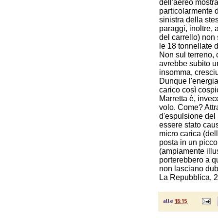
dell'aereo mostra
particolarmente 
sinistra della ste
paraggi, inoltre, 
del carrello) non 
le 18 tonnellate 
Non sul terreno, 
avrebbe subito un
insomma, cresciut
Dunque l'energia
carico così cospi
Marretta è, invece
volo. Come? Attra
d'espulsione del 
essere stato caus
micro carica (del
posta in un picco
(ampiamente illus
porterebbero a q
non lasciano dub
La Repubblica, 
alle
18:15