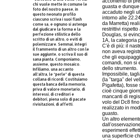
accontentò di pre
chi vuole mette in comune le
guasta e dunque i
foto del nostro paese, in
accaduto negli ul
questo neonato profilo
intorno alle 22.2
ciascuno scriva i suoi flash
da Marretta) reali
come sa, e ognuno si astenga
restrittivi rispet
dal giudicare la forma e la
Douglas, si evin
perfezione stilistica dello
scritto di un altro, o eviti di
1A, la categoria p
polemizzare. Semmai, integri
C'è di più: il nas
il frammento di un altro con le
non aveva registra
sue aggiunte, o scriva il suo di
che gli equipaggi
sana pianta. Componiamo,
comandi, non si 
assieme, questo mosaico.
dello strumento.
Infiliamo, una accanto
Impossibile, tagl
all’altra, le “perle” di questa
(la "targa" del v
collana di ricordi. Costituiamo
questa banca della memoria,
Pigafetta), fosse
priva di valore monetario, di
cioè cinque giorn
interessi, di creditori e
mancanti di regis
debitori, piena solo di pacate
volo del Dc8 fino 
rivisitazioni, di affetti.
realizzato in mod
guasto.
Un altro elemento
dall'osservazione
esperimenti effet
una superficie ch