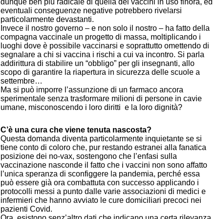
dunque ben più radicale di quella dei vaccini in uso finora, ed
eventuali conseguenze negative potrebbero rivelarsi
particolarmente devastanti.
Invece il nostro governo – e non solo il nostro – ha fatto della
compagna vaccinale un progetto di massa, moltiplicando i
luoghi dove è possibile vaccinarsi e soprattutto omettendo di
segnalare a chi si vaccina i rischi a cui va incontro. Si parla
addirittura di stabilire un “obbligo” per gli insegnanti, allo
scopo di garantire la riapertura in sicurezza delle scuole a
settembre…
Ma si può imporre l’assunzione di un farmaco ancora
sperimentale senza trasformare milioni di persone in cavie
umane, misconoscendo i loro diritti e la loro dignità?
C’è una cura che viene tenuta nascosta?
Questa domanda diventa particolarmente inquietante se si
tiene conto di coloro che, pur restando estranei alla fanatica
posizione dei no-vax, sostengono che l’enfasi sulla
vaccinazione nasconde il fatto che i vaccini non sono affatto
l’unica speranza di sconfiggere la pandemia, perché essa
può essere già ora combattuta con successo applicando i
protocolli messi a punto dalle varie associazioni di medici e
infermieri che hanno avviato le cure domiciliari precoci nei
pazienti Covid.
Ora, esistono senz’altro dati che indicano una certa rilevanza