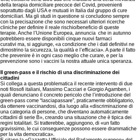
della terapia domiciliare precoce del Covid, provenienti
soprattutto dagli USA e mutuati in Italia dal gruppo di cure
domiciliari. Ma gli studi in questione si concludono sempre
con la precisazione che sono necessari ulteriori ricerche
cliniche per definire il reale rischio/beneficio di queste
terapie. Anche l’Unione Europea, annuncia che in autunno
potrebbero essere disponibili cinque nuovi farmaci
curativi ma, si aggiunge, «a condizione che i dati definitivi ne
dimostrino la sicurezza, la qualità e l’efficacia». A parte il fatto
che prevenire è in ogni caso meglio che curare, e per la
prevenzione sono i vaccini la nostra attuale unica speranza.
Il green-pass e il rischio di una discriminazione dei
cittadini
Si collega a questa problematica il recente intervento di due
noti filosofi italiani, Massimo Cacciari e Giorgio Agamben, i
quali denunciano il concreto pericolo che l’introduzione del
green-pass come “lasciapassare”, praticamente obbligatorio,
da ottenere vaccinandosi, dia luogo alla «discriminazione di
una categoria di persone, che diventano automaticamente
cittadini di serie B», creando una situazione che è tipica dei
regini totalitari. Si tratterebbe, aggiungono, di «un fatto
gravissimo, le cui conseguenze possono essere drammatiche
per la vita democratica».
E citano la «Gazzetta Ufficiale del Parlamento europeo» del