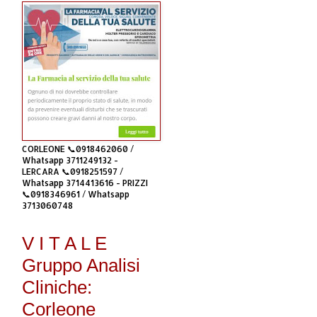
CORLEONE 📞0918462060 /
Whatsapp 3711249132 -
LERCARA 📞0918251597 /
Whatsapp 3714413616 - PRIZZI
📞0918346961 / Whatsapp
3713060748
V I T A L E
Gruppo Analisi
Cliniche:
Corleone