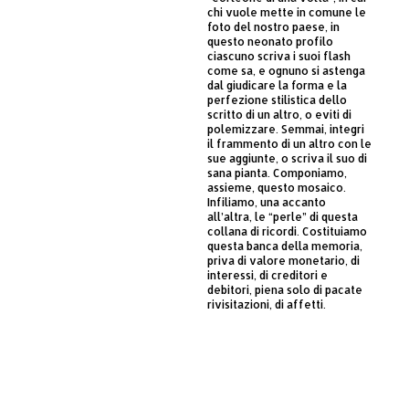
chi vuole mette in comune le
foto del nostro paese, in
questo neonato profilo
ciascuno scriva i suoi flash
come sa, e ognuno si astenga
dal giudicare la forma e la
perfezione stilistica dello
scritto di un altro, o eviti di
polemizzare. Semmai, integri
il frammento di un altro con le
sue aggiunte, o scriva il suo di
sana pianta. Componiamo,
assieme, questo mosaico.
Infiliamo, una accanto
all’altra, le “perle” di questa
collana di ricordi. Costituiamo
questa banca della memoria,
priva di valore monetario, di
interessi, di creditori e
debitori, piena solo di pacate
rivisitazioni, di affetti.