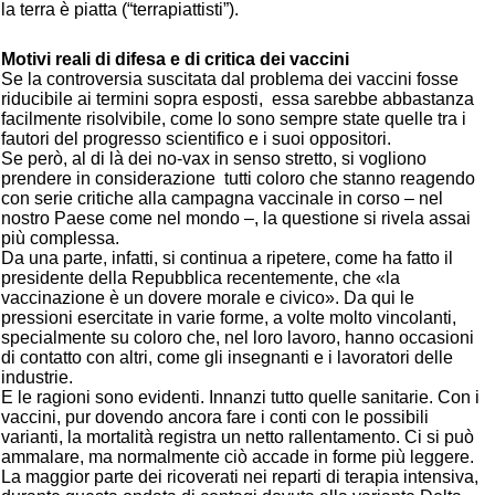
la terra è piatta (“terrapiattisti”).
Motivi reali di difesa e di critica dei vaccini
Se la controversia suscitata dal problema dei vaccini fosse
riducibile ai termini sopra esposti, essa sarebbe abbastanza
facilmente risolvibile, come lo sono sempre state quelle tra i
fautori del progresso scientifico e i suoi oppositori.
Se però, al di là dei no-vax in senso stretto, si vogliono
prendere in considerazione tutti coloro che stanno reagendo
con serie critiche alla campagna vaccinale in corso – nel
nostro Paese come nel mondo –, la questione si rivela assai
più complessa.
Da una parte, infatti, si continua a ripetere, come ha fatto il
presidente della Repubblica recentemente, che «la
vaccinazione è un dovere morale e civico». Da qui le
pressioni esercitate in varie forme, a volte molto vincolanti,
specialmente su coloro che, nel loro lavoro, hanno occasioni
di contatto con altri, come gli insegnanti e i lavoratori delle
industrie.
E le ragioni sono evidenti. Innanzi tutto quelle sanitarie. Con i
vaccini, pur dovendo ancora fare i conti con le possibili
varianti, la mortalità registra un netto rallentamento. Ci si può
ammalare, ma normalmente ciò accade in forme più leggere.
La maggior parte dei ricoverati nei reparti di terapia intensiva,