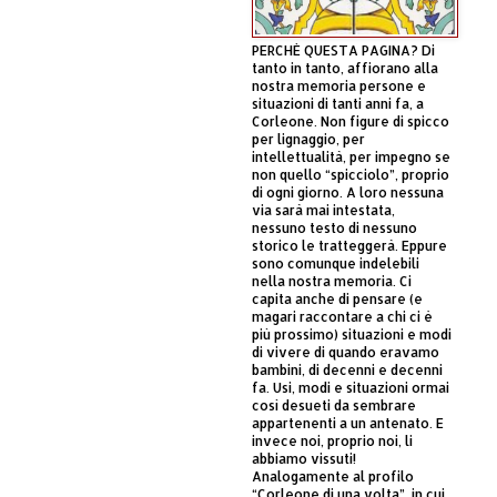
PERCHÈ QUESTA PAGINA? Di
tanto in tanto, affiorano alla
nostra memoria persone e
situazioni di tanti anni fa, a
Corleone. Non figure di spicco
per lignaggio, per
intellettualità, per impegno se
non quello “spicciolo”, proprio
di ogni giorno. A loro nessuna
via sarà mai intestata,
nessuno testo di nessuno
storico le tratteggerà. Eppure
sono comunque indelebili
nella nostra memoria. Ci
capita anche di pensare (e
magari raccontare a chi ci è
più prossimo) situazioni e modi
di vivere di quando eravamo
bambini, di decenni e decenni
fa. Usi, modi e situazioni ormai
così desueti da sembrare
appartenenti a un antenato. E
invece noi, proprio noi, li
abbiamo vissuti!
Analogamente al profilo
“Corleone di una volta”, in cui