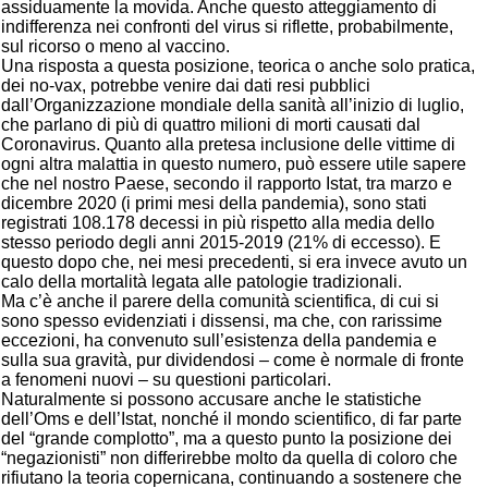
assiduamente la movida. Anche questo atteggiamento di
indifferenza nei confronti del virus si riflette, probabilmente,
sul ricorso o meno al vaccino.
Una risposta a questa posizione, teorica o anche solo pratica,
dei no-vax, potrebbe venire dai dati resi pubblici
dall’Organizzazione mondiale della sanità all’inizio di luglio,
che parlano di più di quattro milioni di morti causati dal
Coronavirus. Quanto alla pretesa inclusione delle vittime di
ogni altra malattia in questo numero, può essere utile sapere
che nel nostro Paese, secondo il rapporto Istat, tra marzo e
dicembre 2020 (i primi mesi della pandemia), sono stati
registrati 108.178 decessi in più rispetto alla media dello
stesso periodo degli anni 2015-2019 (21% di eccesso). E
questo dopo che, nei mesi precedenti, si era invece avuto un
calo della mortalità legata alle patologie tradizionali.
Ma c’è anche il parere della comunità scientifica, di cui si
sono spesso evidenziati i dissensi, ma che, con rarissime
eccezioni, ha convenuto sull’esistenza della pandemia e
sulla sua gravità, pur dividendosi – come è normale di fronte
a fenomeni nuovi – su questioni particolari.
Naturalmente si possono accusare anche le statistiche
dell’Oms e dell’Istat, nonché il mondo scientifico, di far parte
del “grande complotto”, ma a questo punto la posizione dei
“negazionisti” non differirebbe molto da quella di coloro che
rifiutano la teoria copernicana, continuando a sostenere che