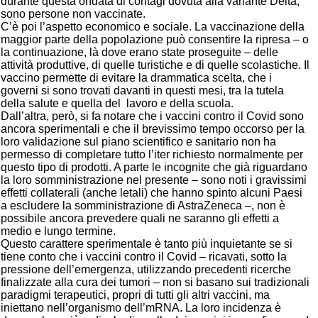
durante questa ondata di contagi dovuta alla variante Delta,
sono persone non vaccinate.
C’è poi l’aspetto economico e sociale. La vaccinazione della
maggior parte della popolazione può consentire la ripresa – o
la continuazione, là dove erano state proseguite – delle
attività produttive, di quelle turistiche e di quelle scolastiche. Il
vaccino permette di evitare la drammatica scelta, che i
governi si sono trovati davanti in questi mesi, tra la tutela
della salute e quella del lavoro e della scuola.
Dall’altra, però, si fa notare che i vaccini contro il Covid sono
ancora sperimentali e che il brevissimo tempo occorso per la
loro validazione sul piano scientifico e sanitario non ha
permesso di completare tutto l’iter richiesto normalmente per
questo tipo di prodotti. A parte le incognite che già riguardano
la loro somministrazione nel presente – sono noti i gravissimi
effetti collaterali (anche letali) che hanno spinto alcuni Paesi
a escludere la somministrazione di AstraZeneca –, non è
possibile ancora prevedere quali ne saranno gli effetti a
medio e lungo termine.
Questo carattere sperimentale è tanto più inquietante se si
tiene conto che i vaccini contro il Covid – ricavati, sotto la
pressione dell’emergenza, utilizzando precedenti ricerche
finalizzate alla cura dei tumori – non si basano sui tradizionali
paradigmi terapeutici, propri di tutti gli altri vaccini, ma
iniettano nell’organismo dell’mRNA. La loro incidenza è