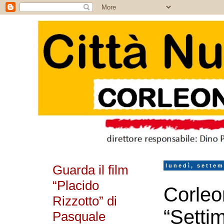
Guarda il film
lunedì, settem
“Placido
Corleon
Rizzotto” di
“Setti
Pasquale