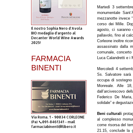
Martedì 3 settembr
monumentale Sant’Ago
mezzanotte invece “L
corso dei Mille. Dop
Il nostro Sophia Nero d’Avola
agosto, ci saranno e
BIO medaglia d’argento al
pallavolo, fino al cal
Decanter World Wine Awards
Corleone inoltre rico
2025!
assassinato dalla m
comunale, concerto 
FARMACIA
Luca Calandretti e i 
BINENTI
Mercoledì 4 settemb
Ss. Salvatore sarà 
occupa di sostegno 
Monreale. Alle 18
dall’arcivescovo del
Federico De Maria, 
solidale” e degustazi
Beni culturali
prota
Via Roma, 1 - 90034 CORLEONE
al complesso monume
(Pa) 📞091-8461341 - mail
come risorsa del terr
farmaciabinenti@libero.it
21.15, conclude la 