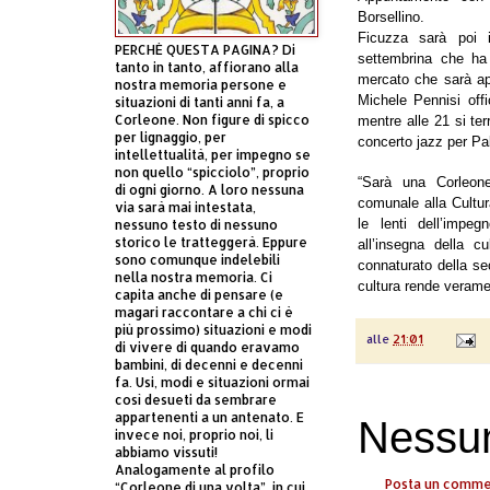
Borsellino.
Ficuzza sarà poi i
PERCHÈ QUESTA PAGINA? Di
settembrina che ha
tanto in tanto, affiorano alla
mercato che sarà ape
nostra memoria persone e
Michele Pennisi off
situazioni di tanti anni fa, a
Corleone. Non figure di spicco
mentre alle 21 si te
per lignaggio, per
concerto jazz per Pal
intellettualità, per impegno se
non quello “spicciolo”, proprio
“Sarà una Corleone
di ogni giorno. A loro nessuna
comunale alla Cultur
via sarà mai intestata,
le lenti dell’impe
nessuno testo di nessuno
storico le tratteggerà. Eppure
all’insegna della c
sono comunque indelebili
connaturato della se
nella nostra memoria. Ci
cultura rende veramen
capita anche di pensare (e
magari raccontare a chi ci è
più prossimo) situazioni e modi
alle
21:01
di vivere di quando eravamo
bambini, di decenni e decenni
fa. Usi, modi e situazioni ormai
così desueti da sembrare
appartenenti a un antenato. E
Nessu
invece noi, proprio noi, li
abbiamo vissuti!
Analogamente al profilo
Posta un comm
“Corleone di una volta”, in cui