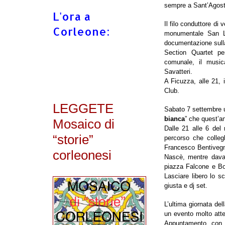
sempre a Sant’Agosti
L'ora a
Il filo conduttore di
Corleone:
monumentale San Lu
documentazione sull
Section Quartet pe
comunale, il music
Savatteri.
A Ficuzza, alle 21, 
Club.
LEGGETE
Sabato 7 settembre un
bianca
” che quest’a
Mosaico di
Dalle 21 alle 6 del
“storie”
percorso che colleg
Francesco Bentivegn
corleonesi
Nascè, mentre davan
piazza Falcone e Bors
Lasciare libero lo s
giusta e dj set.
L’ultima giornata del
un evento molto attes
Appuntamento con 