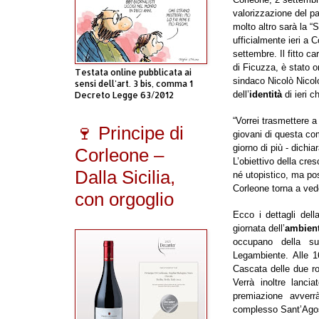
valorizzazione del p
molto altro sarà la “S
ufficialmente ieri a 
settembre. Il fitto c
di Ficuzza, è stato 
Testata online pubblicata ai
sindaco Nicolò Nicolo
sensi dell'art. 3 bis, comma 1
dell’
identità
di ieri c
Decreto Legge 63/2012
“Vorrei trasmettere a t
🍷 Principe di
giovani di questa co
giorno di più - dichia
Corleone –
L’obiettivo della cre
Dalla Sicilia,
né utopistico, ma po
Corleone torna a vede
con orgoglio
Ecco i dettagli dell
giornata dell’
ambien
occupano della su
Legambiente. Alle 1
Cascata delle due ro
Verrà inoltre lanci
premiazione avverr
complesso Sant’Agos