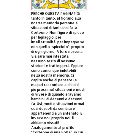
PERCHÈ QUESTA PAGINA? Di
tanto in tanto, affiorano alla
nostra memoria persone e
situazioni di tanti anni fa, a
Corleone. Non figure di spicco
per lignaggio, per
intellettualità, per impegno se
non quello “spicciolo”, proprio
di ogni giorno. A loro nessuna
via sarà mai intestata,
nessuno testo di nessuno
storico le tratteggerà. Eppure
sono comunque indelebili
nella nostra memoria. Ci
capita anche di pensare (e
magari raccontare a chi ci è
più prossimo) situazioni e modi
di vivere di quando eravamo
bambini, di decenni e decenni
fa. Usi, modi e situazioni ormai
così desueti da sembrare
appartenenti a un antenato. E
invece noi, proprio noi, li
abbiamo vissuti!
Analogamente al profilo
“Corleone di una volta”, in cui