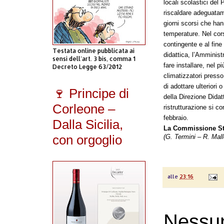
locali scolastici del
riscaldare adeguatam
giorni scorsi che ha
temperature.
Nel cor
contingente e al fine
Testata online pubblicata ai
didattica, l’Amminis
sensi dell'art. 3 bis, comma 1
fare installare
, nel p
Decreto Legge 63/2012
climatizzatori presso
di
adottare
ulteriori 
🍷 Principe di
della Direzione Didatt
Corleone –
ristrutturazione si 
febbraio.
Dalla Sicilia,
La Commissione St
con orgoglio
(G. Termini – R. Mal
alle
23:16
Nessu