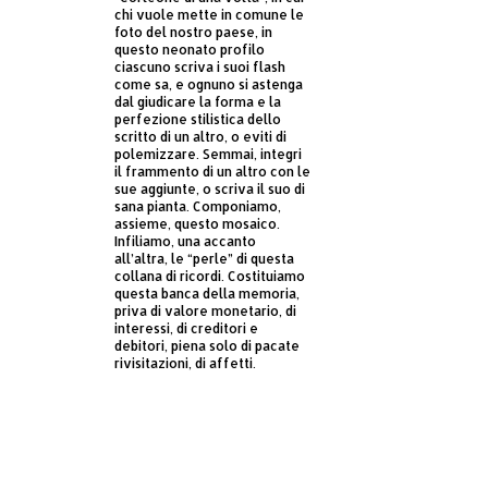
chi vuole mette in comune le
foto del nostro paese, in
questo neonato profilo
ciascuno scriva i suoi flash
come sa, e ognuno si astenga
dal giudicare la forma e la
perfezione stilistica dello
scritto di un altro, o eviti di
polemizzare. Semmai, integri
il frammento di un altro con le
sue aggiunte, o scriva il suo di
sana pianta. Componiamo,
assieme, questo mosaico.
Infiliamo, una accanto
all’altra, le “perle” di questa
collana di ricordi. Costituiamo
questa banca della memoria,
priva di valore monetario, di
interessi, di creditori e
debitori, piena solo di pacate
rivisitazioni, di affetti.