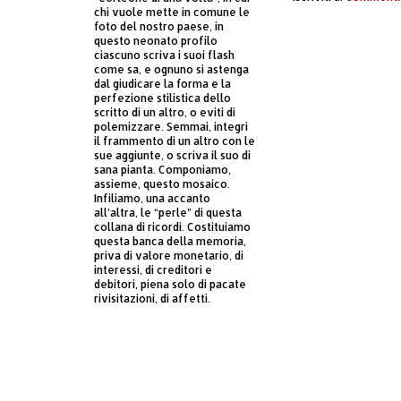
chi vuole mette in comune le
foto del nostro paese, in
questo neonato profilo
ciascuno scriva i suoi flash
come sa, e ognuno si astenga
dal giudicare la forma e la
perfezione stilistica dello
scritto di un altro, o eviti di
polemizzare. Semmai, integri
il frammento di un altro con le
sue aggiunte, o scriva il suo di
sana pianta. Componiamo,
assieme, questo mosaico.
Infiliamo, una accanto
all’altra, le “perle” di questa
collana di ricordi. Costituiamo
questa banca della memoria,
priva di valore monetario, di
interessi, di creditori e
debitori, piena solo di pacate
rivisitazioni, di affetti.