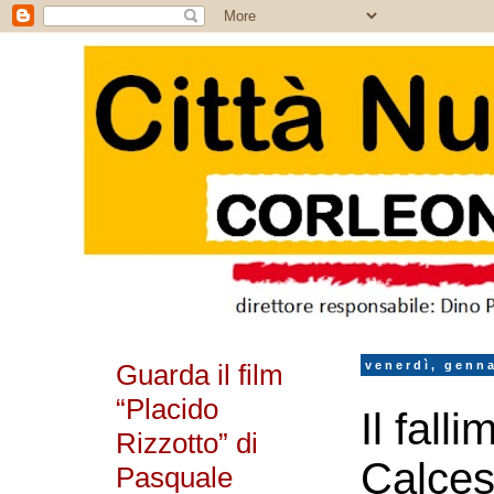
Guarda il film
venerdì, genna
“Placido
Il fall
Rizzotto” di
Calces
Pasquale