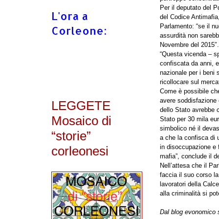
Per il
deputato del Pd
L'ora a
del Codice Antimafia
Parlamento:
“se il n
Corleone:
assurdità non sarebbe
Novembre del 2015″.
“Questa vicenda
– s
confiscata da anni, 
nazionale per i beni 
ricollocare sul merca
Come è possibile che 
avere soddisfazione d
LEGGETE
dello Stato avrebbe ch
Mosaico di
Stato per 30 mila eu
simbolico né il devas
“storie”
a che la confisca di
in disoccupazione e f
corleonesi
mafia”
, conclude il 
Nell’attesa che il Pa
faccia il suo corso
l
lavoratori della Calce
alla criminalità si p
Dal blog evonomico s