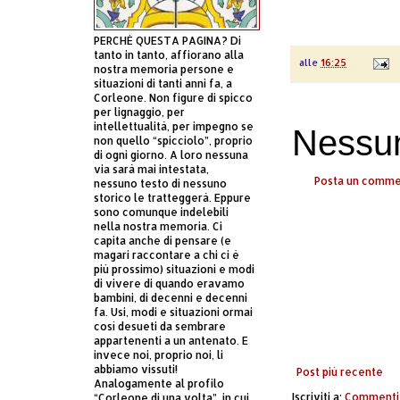
PERCHÈ QUESTA PAGINA? Di
tanto in tanto, affiorano alla
alle
16:25
nostra memoria persone e
situazioni di tanti anni fa, a
Corleone. Non figure di spicco
per lignaggio, per
intellettualità, per impegno se
Nessu
non quello “spicciolo”, proprio
di ogni giorno. A loro nessuna
via sarà mai intestata,
Posta un comm
nessuno testo di nessuno
storico le tratteggerà. Eppure
sono comunque indelebili
nella nostra memoria. Ci
capita anche di pensare (e
magari raccontare a chi ci è
più prossimo) situazioni e modi
di vivere di quando eravamo
bambini, di decenni e decenni
fa. Usi, modi e situazioni ormai
così desueti da sembrare
appartenenti a un antenato. E
invece noi, proprio noi, li
abbiamo vissuti!
Post più recente
Analogamente al profilo
Iscriviti a:
Commenti 
“Corleone di una volta”, in cui