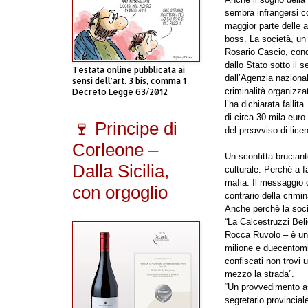
sembra infrangersi co
maggior parte delle 
boss. La società, un 
Rosario Cascio
, con
dallo Stato sotto il s
Testata online pubblicata ai
dall’Agenzia nazional
sensi dell'art. 3 bis, comma 1
criminalità organizza
Decreto Legge 63/2012
l’ha dichiarata fallit
di circa 30 mila eur
🍷 Principe di
del preavviso di lice
Corleone –
Un sconfitta bruciant
Dalla Sicilia,
culturale. Perché a fa
mafia. Il messaggio c
con orgoglio
contrario della crimin
Anche perchè la socie
“La Calcestruzzi Bel
Rocca Ruvolo
–
è un
milione e duecentomil
confiscati non trovi 
mezzo la strada”.
“Un provvedimento a
segretario provinciale