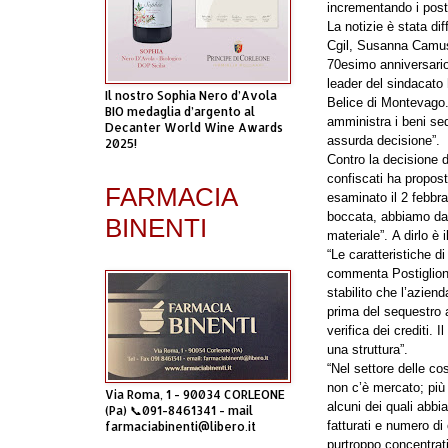
incrementando i posti 
La notizie è stata dif
Cgil,
Susanna Camu
70esimo anniversario 
leader del sindacato
Il nostro Sophia Nero d’Avola
Belice di Montevago
BIO medaglia d’argento al
amministra i beni seq
Decanter World Wine Awards
assurda decisione”
.
2025!
Contro la decisione 
confiscati ha propost
FARMACIA
esaminato il 2 febbrai
boccata, abbiamo dat
BINENTI
materiale”.
A dirlo è i
“Le caratteristiche d
commenta Postiglione 
stabilito che l’aziend
prima del sequestro a
verifica dei crediti.
una struttura”.
“Nel settore delle co
non c’è mercato; più 
Via Roma, 1 - 90034 CORLEONE
alcuni dei quali abbia
(Pa) 📞091-8461341 - mail
fatturati e numero di 
farmaciabinenti@libero.it
purtroppo concentrati