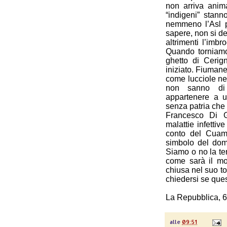
non arriva anim
“indigeni” stann
nemmeno l’Asl p
sapere, non si d
altrimenti l’imbr
Quando torniamo
ghetto di Cerig
iniziato. Fiumane 
come lucciole nel
non sanno di 
appartenere a 
senza patria che 
Francesco Di Ge
malattie infetti
conto del Cuam
simbolo del doma
Siamo o no la te
come sarà il mon
chiusa nel suo t
chiedersi se ques
La Repubblica, 6
alle
09:51