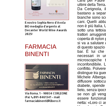
canti per Padre 
ultimi della Terra.
Da Cerignola, i
bastano a separ
bianche sono sc
cani. Quelli abba
Il nostro Sophia Nero d’Avola
non è più Italia.
BIO medaglia d’argento al
sotto una tettoia
Decanter World Wine Awards
2025!
trattori arruggi
coperta di nylon 
si va a salutare
FARMACIA
di questo spazio 
bar. È lui che
BINENTI
necessari in u
microscopiche 
inconfondibile. 
conflitto. Polve
distingue tra gue
Michele Alberga,
diffusore sottoc
diabete, spende 
lieto, senza ipocr
Via Roma, 1 - 90034 CORLEONE
se non gli veng
(Pa) 📞091-8461341 - mail
essere funziona
farmaciabinenti@libero.it
netta: «Loro ci 