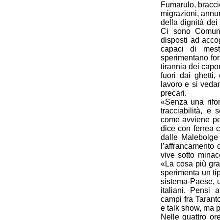
Fumarulo, braccio
migrazioni, ann
della dignità dei
Ci sono Comuni
disposti ad acco
capaci di mesti
sperimentano for
tirannia dei capo
fuori dai ghetti
lavoro e si vedan
precari.
«Senza una rifo
tracciabilità, e
come avviene per 
dice con ferrea 
dalle Malebolge
l’affrancamento d
vive sotto minac
«La cosa più gra
sperimenta un tip
sistema-Paese, u
italiani. Pensi 
campi fra Taranto 
e talk show, ma 
Nelle quattro o