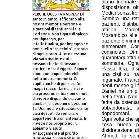
piano triennale
disposizione, o
Medici senza fron
PERCHÈ QUESTA PAGINA? Di
Sembra una retro
tanto in tanto, affiorano alla
pazienti, distrib
nostra memoria persone e
situazioni di tanti anni fa, a
africani. Marc
Corleone. Non figure di spicco
Mozambico alle s
per lignaggio, per
paziente è minim
intellettualità, per impegno se
elementare. Co
non quello “spicciolo”, proprio
cominciato. Di
di ogni giorno. A loro nessuna
quarantaquattro 
via sarà mai intestata,
sommaria. Ognu
nessuno testo di nessuno
Passa Ibra, dis
storico le tratteggerà. Eppure
sono comunque indelebili
una cisti sul n
nella nostra memoria. Ci
inguinale. Franco
capita anche di pensare (e
denti mentre gli 
magari raccontare a chi ci è
Daniel ha un pi
più prossimo) situazioni e modi
nella ferita. No
di vivere di quando eravamo
ferita da ostent
bambini, di decenni e decenni
abbandonata, 
fa. Usi, modi e situazioni ormai
dopodomani.
così desueti da sembrare
appartenenti a un antenato. E
Ogni volta che a
invece noi, proprio noi, li
cosa buona pe
abbiamo vissuti!
disidratazione d
Analogamente al profilo
Ahmed, lo ste
“Corleone di una volta”, in cui