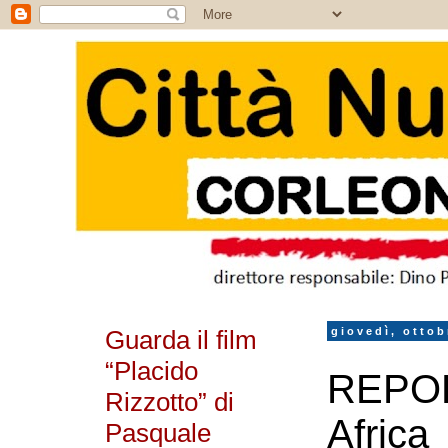
Guarda il film
giovedì, ottob
“Placido
REPOR
Rizzotto” di
Africa
Pasquale