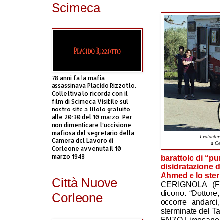
Scimeca
78 anni fa la mafia
assassinava Placido Rizzotto.
Collettiva lo ricorda con il
film di Scimeca Visibile sul
nostro sito a titolo gratuito
alle 20:30 del 10 marzo. Per
non dimenticare l’uccisione
mafiosa del segretario della
I volonta
Camera del Lavoro di
a C
Corleone avvenuta il 10
marzo 1948
barattolo di “pu
disidratazione di
Ahmed e lo ster
Città Nuove
CERIGNOLA (FO
dicono: “Dottore,
Corleone
occorre andarci,
sterminate del Ta
ENZO Limosano, c