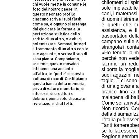
chilometri di spin
chi vuole mette in comune le
sole implacabile 
foto del nostro paese, in
cani, i materassi 
questo neonato profilo
di uomini stremati
ciascuno scriva i suoi flash
come sa, e ognuno si astenga
e quelli che ci
dal giudicare la forma e la
assistenza, e il
perfezione stilistica dello
trasportatori de
scritto di un altro, o eviti di
campano sulle sp
polemizzare. Semmai, integri
strangola il cont
il frammento di un altro con le
«Ho tenuto la m
sue aggiunte, o scriva il suo di
perché non vedes
sana pianta. Componiamo,
lacrime un red
assieme, questo mosaico.
Infiliamo, una accanto
si porta la moglie 
all’altra, le “perle” di questa
suoi aguzzini n
collana di ricordi. Costituiamo
taglio. E ci son
questa banca della memoria,
di una giovane a
priva di valore monetario, di
branco fino ai 
interessi, di creditori e
malapena di balb
debitori, piena solo di pacate
Come sei arrivat
rivisitazioni, di affetti.
Non ricordo. Co
della disumanizz
L’Italia può esser
Tanti tornerebbe
se lo facessero,
Regione sembrano