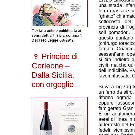
una strada infam
terra grassa e l
“ghetto” chiamat
sottocosto del 
provincia di Fog
Testata online pubblicata ai
soli pomodori. I
sensi dell'art. 3 bis, comma 1
questo pantano.
Decreto Legge 63/2012
(chirurgo toracico
targata Cuamm,
sessant’anni ope
🍷 Principe di
si tira indietr
Corleone –
civili, ma che qu
dell’indicibile. «
Dalla Sicilia,
lavori rilassato.
con orgoglio
Si va a zig zag 
un ferro da stir
riforma agraria 
eppure lussuosi 
famigerato Gran 
È un agglomerato
aerei di linea in
ai terrestri del
fedeli, vicinis