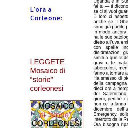
Uganda e in Sud
fai tu — ti dicono
L'ora a
se ci si vuol guar
Corleone:
E loro ci aspett
anche se il Ghe
sono già partite p
in modo ancora p
ha le sue patolog
dietro all’uva em
con spalle ind
disidratazioni g
simili a quelle de
LEGGETE
gravi e le mala
tubercolosi, menin
Mosaico di
fanno a tornare a
“storie”
Ha smesso di pio
della campagna 
corleonesi
dieci ore a riem
del Salernitano
giorni, perché i 
non ce la fanno 
dicembre dell’
Emergency, soli
interrotto dalla 
Ora bisogna ripa