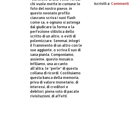
Iscriviti a:
Commenti 
chi vuole mette in comune le
foto del nostro paese, in
questo neonato profilo
ciascuno scriva i suoi flash
come sa, e ognuno si astenga
dal giudicare la forma e la
perfezione stilistica dello
scritto di un altro, o eviti di
polemizzare. Semmai, integri
il frammento di un altro con le
sue aggiunte, o scriva il suo di
sana pianta. Componiamo,
assieme, questo mosaico.
Infiliamo, una accanto
all’altra, le “perle” di questa
collana di ricordi. Costituiamo
questa banca della memoria,
priva di valore monetario, di
interessi, di creditori e
debitori, piena solo di pacate
rivisitazioni, di affetti.