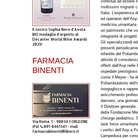
continua ad essere il
moltissimi migranti 
Italia. L’esperienza di
ed operatori dell’Asp
medicina umanitaria 
Il nostro Sophia Nero d’Avola
un patrimonio che vo
BIO medaglia d’argento al
integrante di progetti
Decanter World Wine Awards
Gli specializzandi ed
2025!
presenti periodicame
infantile del Poliam
FARMACIA
attività di consulenz
offerti dall'Asp nell
BINENTI
ospedale prestigioso 
come il Meyer - ha d
Poliambulatorio dell'i
inorgoglisce e rappr
arricchimento profess
davvero, una giornata
Il Direttore generale,
della Fondazione Mey
chirurgo pediatrico,
Via Roma, 1 - 90034 CORLEONE
task force umanitari
(Pa) 📞091-8461341 - mail
i vertici dell’Asp a P
farmaciabinenti@libero.it
Lampedusa per conosc