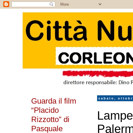
Guarda il film
sabato, ottobr
“Placido
Lamped
Rizzotto” di
Palerm
Pasquale