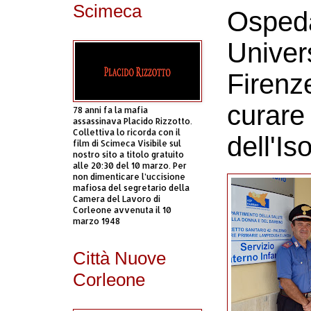
Scimeca
Ospeda
Univer
Firenz
curare
78 anni fa la mafia
assassinava Placido Rizzotto.
Collettiva lo ricorda con il
dell'Is
film di Scimeca Visibile sul
nostro sito a titolo gratuito
alle 20:30 del 10 marzo. Per
non dimenticare l’uccisione
mafiosa del segretario della
Camera del Lavoro di
Corleone avvenuta il 10
marzo 1948
Città Nuove
Corleone