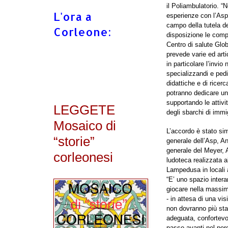
il Poliambulatorio. “
L'ora a
esperienze con l’Asp 
campo della tutela de
Corleone:
disposizione le comp
Centro di salute Glob
prevede varie ed arti
in particolare l’invio
specializzandi e pedia
didattiche e di ricerc
potranno dedicare un 
supportando le attivi
LEGGETE
degli sbarchi di immig
Mosaico di
L’accordo è stato si
“storie”
generale dell’Asp, An
generale del Meyer, 
corleonesi
ludoteca realizzata al
Lampedusa in locali a
“E’ uno spazio inter
giocare nella massim
- in attesa di una vis
non dovranno più star
adeguata, confortevo
passo avanti nel perc