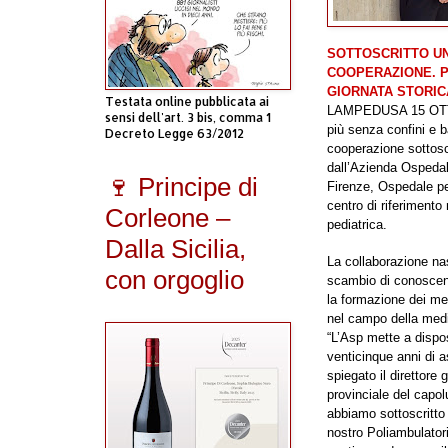
SOTTOSCRITTO U
COOPERAZIONE
. 
GIORNATA STORIC
Testata online pubblicata ai
LAMPEDUSA 15 OTTO
sensi dell'art. 3 bis, comma 1
più senza confini e ba
Decreto Legge 63/2012
cooperazione sottosc
dall’Azienda Ospedal
🍷 Principe di
Firenze, Ospedale ped
centro di riferimento
Corleone –
pediatrica.
Dalla Sicilia,
La collaborazione nas
con orgoglio
scambio di conoscenz
la formazione dei med
nel campo della medi
“L’Asp mette a dispo
venticinque anni di a
spiegato il direttore 
provinciale del capol
abbiamo sottoscritto
nostro Poliambulator