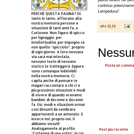
continuo potenziament
Lampedusa".
PERCHÈ QUESTA PAGINA? Di
tanto in tanto, affiorano alla
nostra memoria persone e
alle
15:14
situazioni di tanti anni fa, a
Corleone. Non figure di spicco
per lignaggio, per
intellettualità, per impegno se
non quello “spicciolo”, proprio
Nessu
di ogni giorno. A loro nessuna
via sarà mai intestata,
nessuno testo di nessuno
Posta un comm
storico le tratteggerà. Eppure
sono comunque indelebili
nella nostra memoria. Ci
capita anche di pensare (e
magari raccontare a chi ci è
più prossimo) situazioni e modi
di vivere di quando eravamo
bambini, di decenni e decenni
fa. Usi, modi e situazioni ormai
così desueti da sembrare
appartenenti a un antenato. E
invece noi, proprio noi, li
abbiamo vissuti!
Analogamente al profilo
Post più recente
“Corleone di una volta”, in cui